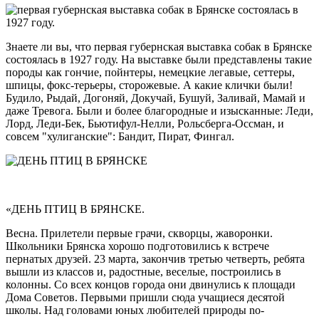
Знаете ли вы, что первая губернская выставка собак в Брянске
состоялась в 1927 году. На выставке были представлены такие
породы как гончие, пойнтеры, немецкие легавые, сеттеры,
шпицы, фокс-терьеры, сторожевые. А какие клички были!
Будило, Рыдай, Догоняй, Докучай, Бушуй, Заливай, Мамай и
даже Тревога. Были и более благородные и изысканные: Леди,
Лорд, Леди-Бек, Бьютифул-Нелли, Рольсберга-Оссман, и
совсем "хулиганские": Бандит, Пират, Фингал.
«ДЕНЬ ПТИЦ В БРЯНСКЕ.
Весна. Прилетели первые грачи, скворцы, жаворонки.
Школьники Брянска хорошо подготовились к встрече
пернатых друзей. 23 марта, закончив третью четверть, ребята
вышли из классов и, радостные, веселые, построились в
колонны. Со всех концов города они двинулись к площади
Дома Советов. Первыми пришли сюда учащиеся десятой
школы. Над головами юных любителей природы no-