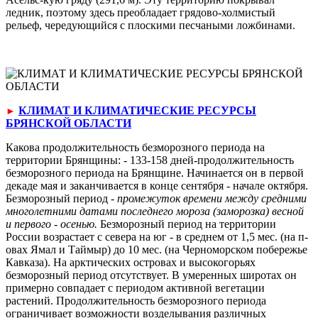
ледник, поэтому здесь преобладает грядово-холмистый
рельеф, чередующийся с плоскими песчаными ложбинами.
КЛИМАТ И КЛИМАТИЧЕСКИЕ РЕСУРСЫ
►
БРЯНСКОЙ ОБЛАСТИ
Какова продолжительность безморозного пери­ода на
территории Брянщины: - 133-158 дней-продолжительность
безморозного периода на Брянщине. Начинается он в первой
декаде мая и заканчивается в конце сен­тября - начале октября.
Безморозный период -
промежуток времени между средними
много­летними датами последнего мороза (заморозка) весной
и первого - осенью.
Безморозный период на территории
России возрастает с севера на юг - в среднем от 1,5 мес. (на п-
овах Ямал и Таймыр) до 10 мес. (на Черноморском побережье
Кавказа). На арктических островах и высокогорьях
безморозный период отсутствует. В умеренных широтах он
примерно совпадает с перио­дом активной вегетации
растений. Продолжительность безморозного перио­да
ограничивает возможности возделывания различных