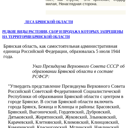
милая, Ненаглядная сторона.
ЛЕСА БРЯНСКОЙ ОБЛАСТИ
РЕДКИЕ ВИДЫ РАСТЕНИИ, СБОР И ПРОДАЖА КОТОРЫХ ЗАПРЕЩЕНЫ
НА ТЕРРИТОРИИ БРЯНСКОЙ ОБЛАСТИ
Брянская область, как самостоятельная административная
едини­ца Российской Федерации, образовалась 5 июля 1944
года.
Указ Президиума Верховного Совета СССР об
образовании Брянской области в составе
РСФСР:
"Утвердить представление Президиума Верховного Со­вета
Российской Советской Федеративной Социалистичес­кой
Республики об образовании Брянской области с цент­ром в
городе Брянске. В состав Брянской области включить
города Брянск, Бежица и Клинцы и районы: Брасовский,
Брянский, Выгоничский, Гордеевский, Дубровский,
Дятьковский, Жирятинский, Жуковский, Злынковский,
Карачевский, Клетнянский, Климовский, Клинцовский,
Комаричский, Красногорский, Мглинский, Навлинский,