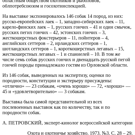
областным обществом охотников и рыболовов,
облпотребсоюзом и госохотинспекцией.
На выставке экспонировалось 146 собак 14 пород, из них:
русско-европейских лаек – 1, западно-сибирских лаек – 11,
карело-финских лаек – 1, русских гончих – 41 и один смычок,
русских пегих гончих – 42, эстонских гончих – 3,
жесткошерстных фокстерьеров – 11, пойнтеров – 4,
английских сеттеров – 2, ирландских сеттеров – 1,
шотландских сеттеров – 1, короткошерстных легавых – 15,
жесткошерстных легавых – 1 и спаниелей – 10. В том же
числе семь собак русских гончих и двенадцать русской пегой
гончей породы принадлежало гостям из Орловской области.
Из 146 собак, выведенных на экспертизу, оценки по
породности, конституции и экстерьеру присуждены:
«отлично» — 23 собакам, «очень хорошо» — 72, «хорошо» —
45 и «удовлетворительно» — 3 собакам.
Выставка была самой представительной из всех
послевоенных выставок как по количеству, так и по
породности собак.
А. ПЕТРОВСКИЙ, эксперт-кинолог всероссийской категории
Охота и охотничье хозяйство. 1973. №3. С. 28 – 29.