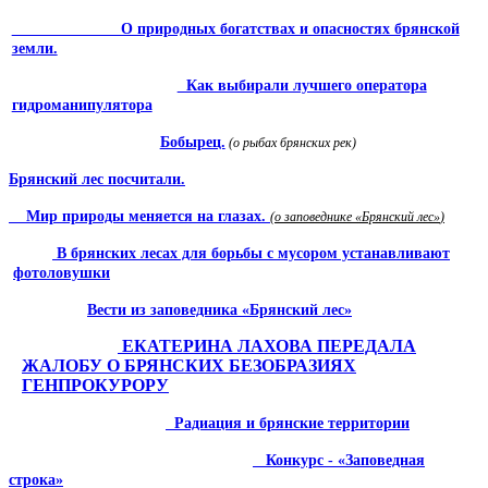
О при­родных богатствах и опас­ностях брянской
земли.
Как выбирали лучшего оператора
гидроманипулятора
Бобырец.
(о рыбах брянских рек)
Брянский лес посчитали.
Мир природы меняется на глазах.
(о заповедни­ке «Брянский лес»
)
В брянских лесах для борьбы с мусором устанавливают
фотоловушки
Вести из заповедника «Брянский лес»
ЕКАТЕРИНА ЛАХОВА ПЕРЕДАЛА
ЖАЛОБУ О БРЯНСКИХ БЕЗОБРАЗИЯХ
ГЕНПРОКУРОРУ
Радиация и брянские террито­рии
Конкурс - «Заповедная
строка»