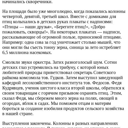
начинались скворечники.
На площади было уже многолюдно, когда показались колонны
четвертой, девятой, третьей школ. Вместе с домиками для
птиц колыхались в детских руках плакаты с надписями:
«Птицы — наши друзья», «Берегите птиц!», «Добро
пожаловать, скворцы!». На некоторых плакатах — надписи,
рассказывающие об огромной пользе, приносимой птицами.
Например: одна сова за год уничтожает столько мышей, что
они могли бы съесть тонну зерна, синица за лето истребляет
6,5 миллиона насекомых.
Смолкли звуки оркестра. Затих разноголосый шум. Сотни
детских глаз устремились на трибуну, с которой юных
любителей природы приветствовал секретарь Советского
райкома комсомола тов. Гудков. Затем выступил заведующий
кафедрой лесохозяйственного института тов. Федосов. Федя
Кудрявцев, ученик шестого класса второй школы, обратился к
своим товарищам с горячим призывом охранять птиц. Этим,
сказал Федя, мы сбережем много зерна на полях, овощей в
огородах, яблок в садах. Мы поможем отцам и матерям
бороться за создание изобилия продуктов сельского хозяйства
в нашей стране.
Выступления закончены. Колонны в разных направлениях