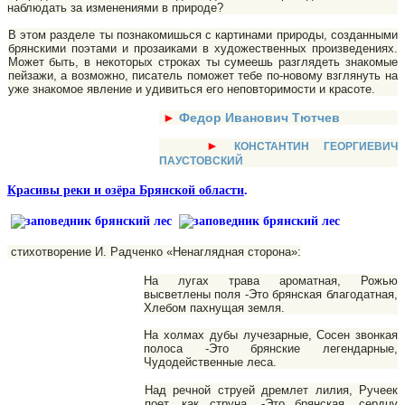
наблю­дать за изменениями в природе?
В этом разделе ты познакомишься с картинами природы, созданными
брянскими поэтами и прозаиками в художественных произведениях.
Может быть, в некоторых строках ты сумеешь разглядеть знакомые
пейзажи, а воз­можно, писатель поможет тебе по-новому взглянуть на
уже знакомое явление и удивиться его неповторимости и красоте.
►
Федор Иванович Тютчев
►
КОНСТАНТИН ГЕОРГИЕВИЧ
ПАУСТОВСКИЙ
Красивы реки и озёра Брянской области
.
стихотворение И. Радченко «Ненаглядная сторона»:
На лугах трава ароматная, Рожью
высветлены поля -Это брянская благодатная,
Хлебом пахнущая земля.
На холмах дубы лучезарные, Сосен звонкая
полоса -Это брянские легендарные,
Чудодейственные леса.
Над речной струей дремлет лилия, Ручеек
поет, как струна, -Это брянская, сердцу