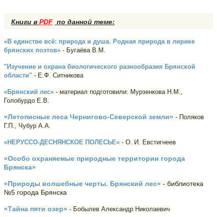
Книги в
PDF
по данной теме:
«В единстве всё: природа и душа. Родная природа в лирике
брянских поэтов»
- Бугаёва В.М.
"Изучение и охрана биологического разнообразия Брянской
области"
- Е.Ф. Ситникова
«Брянский лес»
- материал подготовили: Мурзенкова Н.М.,
Голобурдо Е.В.
«Летописные леса Чернигово-Северской земли»
- Поляков
Г.П., Чубур А.А.
«НЕРУССО-ДЕСНЯНСКОЕ ПОЛЕСЬЕ»
- О. И. Евстигнеев
«Особо охраняемые природные территории города
Брянска»
«Природы волшебные черты. Брянский лес»
- библиотека
№5 города Брянска
«Тайна пяти озер»
- Бобылев Александр Николаевич