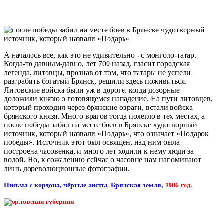
А началось все, как это не удивительно - с монголо-татар.
Когда-то давным-давно, лет 700 назад, гласит городская
легенда, литовцы, прознав от том, что татары не успели
разграбить богатый Брянск, решили здесь поживиться.
Литовские войска были уж в дороге, когда дозорные
доложили князю о готовящемся нападение. На пути литовцев,
который проходил через брянские овраги, встали войска
брянского князя. Много врагов тогда полегло в тех местах, а
после победы забил на месте боев в Брянске чудотворный
источник, который назвали «Подарь», что означает «Подарок
победы». Источник этот был освящен, над ним была
построена часовенка, и много лет ходили к нему люди за
водой. Но, к сожалению сейчас о часовне нам напоминают
лишь дореволюционные фотографии.
Письма с кордона, чёрные аисты, Брянская земля,
1986 год.