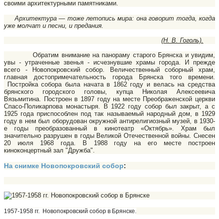
своими архитектурными памятниками.
Архитектура — тоже летопись мира: она говорит тогда, когда
уже молчат и песни, и предания.
(Н. В. Гоголь).
Обратим внимание на панораму старого Брянска и увидим,
увы - утраченные звенья - исчезнувшие храмы горо­да. И прежде
всего - Новопокровский собор. Величественный соборный храм,
главная достопримечательность города Брянска того времени.
Постройка собора была начата в 1862 году и велась на средства
брянского городского головы, купца Николая Алексеевича
Вязьмитина. Построен в 1897 году на месте Преображенской церкви
Спасо-Поликарпова монастыря. В 1922 году собор был закрыт, а с
1925 года приспособлен под так называемый народный дом, в 1929
году в нем был оборудован окружной антирелигиозный музей, в 1930-
е годы преобразованный в кинотеатр «Октябрь». Храм был
значительно разрушен в годы Великой Отечественной войны. Снесен
20 июля 1968 года. В 1988 году на его месте построен
киноконцертный зал "Дружба".
На снимке Новопокровский собор
:
1957-1958 гг.
Новопокровский собор в Брянске.