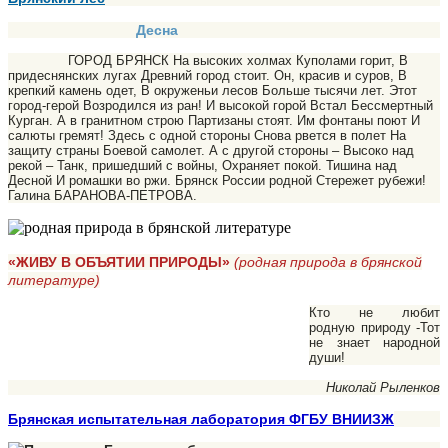
Десна
ГОРОД БРЯНСК На высоких холмах Куполами горит, В
придеснянских лугах Древний город стоит. Он, красив и суров, В
крепкий камень одет, В окруженьи лесов Больше тысячи лет. Этот
город-герой Возродился из ран! И высокой горой Встал Бессмертный
Курган. А в гранитном строю Партизаны стоят. Им фонтаны поют И
салюты гремят! Здесь с одной стороны Снова рвется в полет На
защиту страны Боевой самолет. А с другой стороны – Высоко над
рекой – Танк, пришедший с войны, Охраняет покой. Тишина над
Десной И ромашки во ржи. Брянск России родной Стережет рубежи!
Галина БАРАНОВА-ПЕТРОВА.
«ЖИВУ В ОБЪЯТИИ ПРИРОДЫ»
(родная природа в брянской
литературе)
Кто не любит
родную природу -Тот
не знает народной
души!
Николай Рыленков
Брянская испытательная лаборатория ФГБУ ВНИИЗЖ