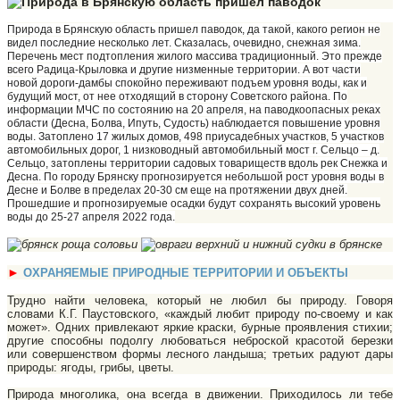
Природа в Брянскую область пришел паводок, да такой, какого регион не
видел последние несколько лет. Сказалась, очевидно, снежная зима.
Перечень мест подтопления жилого массива традиционный. Это прежде
всего Радица-Крыловка и другие низменные территории. А вот части
новой дороги-дамбы спокойно переживают подъем уровня воды, как и
будущий мост, от нее отходящий в сторону Советского района. По
информации МЧС по состоянию на 20 апреля, на паводкоопасных реках
области (Десна, Болва, Ипуть, Судость) наблюдается повышение уровня
воды. Затоплено 17 жилых домов, 498 приусадебных участков, 5 участков
автомобильных дорог, 1 низководный автомобильный мост г. Сельцо – д.
Сельцо, затоплены территории садовых товариществ вдоль рек Снежка и
Десна. По городу Брянску прогнозируется небольшой рост уровня воды в
Десне и Болве в пределах 20-30 см еще на протяжении двух дней.
Прошедшие и прогнозируемые осадки будут сохранять высокий уровень
воды до 25-27 апреля 2022 года.
►
ОХРАНЯЕМЫЕ ПРИРОДНЫЕ ТЕРРИТОРИИ И ОБЪЕКТЫ
Трудно найти человека, который не любил бы природу. Говоря
словами К.Г. Паустовского, «каждый любит природу по-своему и как
может». Одних привлекают яркие краски, бурные проявления стихии;
другие способны по­долгу любоваться неброской красотой березки
или совершенством формы лесного ландыша; третьих радуют дары
природы: ягоды, грибы, цветы.
Природа многолика, она всегда в движении. Приходилось ли тебе