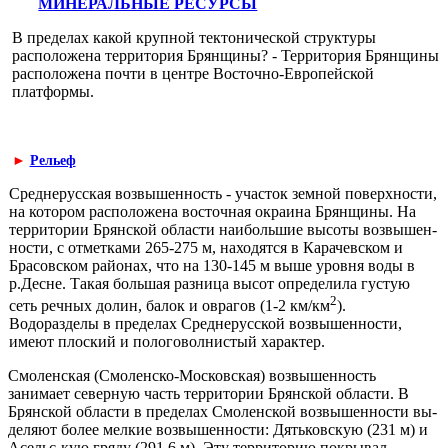
МИНЕРАЛЬНЫЕ РЕСУРСЫ
В пределах какой крупной тектонической структуры
расположена территория Брянщины? - Территория Брянщины
расположена почти в центре Восточно-Европейской
платформы.
►
Рельеф
Среднерусская возвышенность - участок земной поверхности,
на котором расположена восточная окраина Брянщины. На
территории Брянской области наибольшие высоты возвышен­
ности, с отметками 265-275 м, находятся в Карачевском и
Брасовском районах, что на 130-145 м выше уровня воды в
р.Десне. Такая боль­шая разница высот определила густую
2
сеть речных долин, балок и ов­рагов (1-2 км/км
).
Водоразделы в пределах Среднерусской возвышен­ности,
имеют плоский и пологоволнистый характер.
Смоленская (Смоленско-Московская) возвышенность
занимает северную часть территории Брянской области. В
Брянской области в пределах Смоленской возвышенности вы­
деляют более мелкие возвышенности: Дятьковскую (231 м) и
Асельс-кую гряду (291,6 м). Эту территорию покрывал