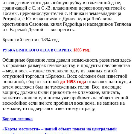
и вследствие этого дальнейшую рубку в означенной даче,
граничащей с С. и С.-В. владениями церковнослужителей с.
Госамы, церковнослужителей с. Вщижа и землевладельца
Ротрофи, с Ю. владениями г. Дриля, купца Любавина,
крестьянина Сазонова, князя Гедройца и наследников Теплова
и с В. рекой Десной — воспретить.
Брянский вестник 1894 год
1895 год.
РУБКА БРЯНСКОГО ЛЕСА В СТАРИНУ.
Обширные брянские леса давали возможность развиться здесь
в огромных размерах пчеловодству, и продукты пчеловодства
– мед и воск – также составляли одну из важных статей
отпускной торговли г.Брянска. Воск обложен был известной
пошлиной, сбор от которой
до 1693 года
отдавался на откуп, а
затем возложен был на таможенных голов. Все, имеющие
вощину, должны были привозить ее к таможне, записать,
заплатить пошлину и потом уже пробивать на общественной
воскобойне; если же кто пробивал воск дома, не записав на
таможне, то подвергался известному штрафу.
Кордон лесника
«Карты местности» – новый объект показа на центральной