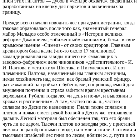
пней этих гигантов — дубов в «четыре обхвата», сведенных и
разработанных на клепку для паркетов и вывезенных за
границу.
Прежде всего начали изводить лес при администрации, когда
таковая образовалась после того как, знаменитый генерал-
майор Мальцов особо отмеченный в «Истории великих
реформ» Джаншиева, «обиженный» сыновьями, бежал в свое
крымское имение «Симеиз» от своих кредиторов. Главным
кредитором была казна (что-то около 17 миллионов),
командировавшая на заводы ничего не смыслящих в
заводско-фабричном деле чиновников «действительного» И.
И. Палтова и «статских» Шостака и Пигулевского. И вот
племянник Палтова, назначенный им главным лесничим,
начал хозяйничать над лесом, как бравый уланский офицер,
разъезжавший на тройках с бубенцами, сопровождаемый для
внушения почтения и страха забитым врагам крестьянам
верховыми. Рубили тогда лес «и день и ночь», и вывозили в
кряжах и распиленным. А там, частью по ж. д., частью
сплавом по Десне по назначению. Гнали также сплавом в
плотах и прямо с мест рекой Болвой в Десну же, отправляли
дальше. Лесной материал был обесценен так, что его брали
чуть ли не даром. Тысячи плотов по заводям рек, у пристаней
лежали не разобранными в воде, на земле и гнили. Сотнями и
тысячами штабелей лес гнил по лесам, вблизи ж. д. пути и по