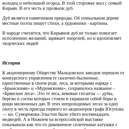
колодец и небольшой огород. В этой сторожке жил с семьей
Кирьян. В его честь и прозвали дуб.
Дуб является памятником природы. Об уникальном дереве
местные поэты пишут стихи, а художники - картины.
В народе считается, что Кирьянов дуб не только помогает
исполнению желаний, заряжает энергией, но и вдохновляет
творческих людей
История
К акционерному Обществу Мальцовских заводов перешли от
конкурсного управления те сказочно-былинные,
единственные в своем роде, леса, за которыми наряду с
«Брынскими» и «Муромскими», сохранилось название –
«Брянские леса». Это те леса, вековые гиганты — дубы,
березы и сосны которых стояли и украшали собой боры и
рощи милионных дач. В этих непроходимых лесах за одну
охоту в честь приезда первого из акционеров графа Юсупова
— кн. Суморокова-Эльстон было убито восемнадцать
медведей. А в Нижнем на всероссийской выставке
показывали как что-то диковинное сплетенные катушки с