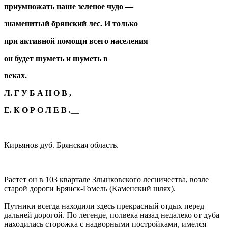
приумножать наше зеленое чудо —
знаменитый брянский лес. И только
при активной помощи всего населения
он будет шуметь и шуметь в
веках.
Л. Г У Б А Н О В ,
Е. К О Р О Л Е В .
__
Кирьянов дуб. Брянская область.
Растет он в 103 квартале Злынковского лесничества, возле
старой дороги Брянск-Гомель (Каменский шлях).
Путники всегда находили здесь прекрасный отдых перед
дальней дорогой. По легенде, полвека назад недалеко от дуба
находилась сторожка с надворными постройками, имелся