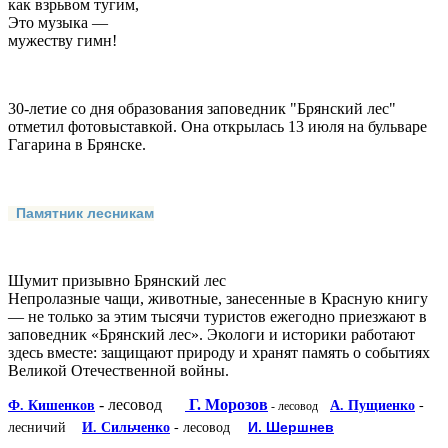
как взрьвом тугим,
Это музыка —
мужеству гимн!
30-летие со дня образования заповедник "Брянский лес"
отметил фотовыставкой. Она открылась 13 июля на бульваре
Гагарина в Брянске.
Памятник лесникам
Шумит призывно Брянский лес
Непролазные чащи, животные, занесенные в Красную книгу
— не только за этим тысячи туристов ежегодно приезжают в
заповедник «Брянский лес». Экологи и историки работают
здесь вместе: защищают природу и хранят память о событиях
Великой Отечественной войны.
- лесовод
Г. Морозов
Ф. Кишенков
А. Пущиенко
-
- лесовод
И. Шершнев
лесничий
И. Сильченко
- лесовод