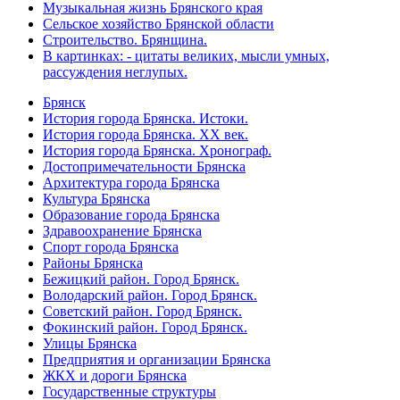
Музыкальная жизнь Брянского края
Сельское хозяйство Брянской области
Строительство. Брянщина.
В картинках: - цитаты великих, мысли умных,
рассуждения неглупых.
Брянск
История города Брянска. Истоки.
История города Брянска. XX век.
История города Брянска. Хронограф.
Достопримечательности Брянска
Архитектура города Брянска
Культура Брянска
Образование города Брянска
Здравоохранение Брянска
Спорт города Брянска
Районы Брянска
Бежицкий район. Город Брянск.
Володарский район. Город Брянск.
Советский район. Город Брянск.
Фокинский район. Город Брянск.
Улицы Брянска
Предприятия и организации Брянска
ЖКХ и дороги Брянска
Государственные структуры