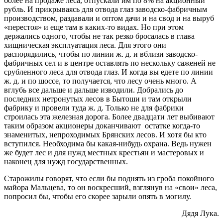
более на продаже леса, отпускали им по 8% на акционный
рубль. И прикрываясь для отвода глаз заводско-фабричным
производством, раздавали и оптом дачи и на свод и на выруб
«перестоя» и еще там в каких-то видах. Но при этом
держались одного, чтобы не так резко бросалась в глава
хищническая эксплуатация леса. Для этого они
распорядились, чтобы по линии ж. д. и вблизи заводско-
фабричных сел и в центре оставлять по нескольку саженей не
срубленного леса для отвода глаз. И когда вы едете по линии
ж. д. и по шоссе, то получается, что лесу очень много. А
вглубь все дальше и дальше изводили. Добрались до
последних нетронутых лесов в Бытоши и там открыли
фабрику и провели туда ж. д. Только не для фабрики
строилась эта железная дорога. Более двадцати лет выбивают
таким образом акционеры доканчивают остатке когда-то
знаменитых, непроходимых Брянских лесов. И хотя бы кто
вступился. Необходима бы какая-нибудь охрана. Ведь нужен
же будет лес и для нужд местных крестьян и мастеровых и
наконец для нужд государственных.
Старожилы говорят, что если бы поднять из гроба покойного
майора Мальцева, то он воскресший, взглянув на «свои» леса,
попросил бы, чтобы его скорее зарыли опять в могилу.
Дядя Лука.