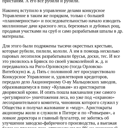
пристаням. А его все рубили и рубили.
Наконец вступило в управление делами конкурсное
Управление в таким же порядком, только с большей
«планомерностью» и последовательностью начало изводить
миллионные дачи красного леса, березовых и дубовых рощ,
продавая участками на сруб и само разрабатывая шпалы в др.
материалы.
Для этого были подряжены тысячи окрестных крестьян,
которые рубили, пилили, кололи. А им в помощь несколько
паровых лесопилок разрабатывали брусья, доски, тес. И все
это увозилось в Брянск по своей узкоколейной ж. д. и
передавалось на Риго-Орловскую (тогда Орловско-
Витебскую) ж. д. Пять с половиной лет просуществовало
Конкурсное Управление и, удовлетворив кредиторов,
передало дело Акционерному О-ву Мальцовских заводов,
образовавшемуся в пику «Кулакам» из аристократов
дворянской крови. И опять пошла вакханалия уже самого
«регулярного» уничтожения леса, но уже под «охраною»
лесохранительного комитета, чиновник которого служил у
Общества и получал жалование и «мзду». Аристократы
акционеры жили и служили в Питере и по «Ривьерам», а
ловкие директора и главный бухгалтер, не заботясь об
улучшении заводско-фабричного производства, а выезжая