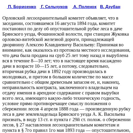
П. Борисенко
Г. Сельчуков
А. Поленок
В. Дзубан
Орловский лесоохранительный комитет объявляет, что в
заседании, состоявшемся 16 августа 1894 года, комитет
постановил по делу об опустошительной рубке леса в даче
Брянского уезда, Фошнинской волости, при станции Жуковка
орловско-витебской железной дороги, принадлежащей
дворянину Алексею Клавдиевичу Васильеву: Принимая во
внимание, как оказалось из протокола местного исследования,
что дача была продана на сруб 25 лет тому назад и вырублена
вся в течение 8—10 лет; что в настоящее время насаждено
дачи в возрасте 10—15 лет, а потому, следовательно,
вторичная рубка дачи в 1892 году производилась в
молодняках, и притом в большом количестве по массе
сравнительно с общим древесным запасом ее, и, наконец,
неправильность контракта, заключенного владельцем на
отдачу имения в арендное содержание с правом вырубки
всего леса, имеющего какую-либо техническую годность,
условие прямо противоречащее смыслу положения о
сбережении лесов 4 апреля 1888 года — произведенную рубку
леса в даче землевладельца Брянского уезда А. К. Васильева
признать, в виду 13 ст. и пункта г 29й ст. полож. о сбережении
лесов, § 27 наставления лесоохранительным комитетам и
пункта в § 7го правил 1го мая 1893 года — опустошительною,