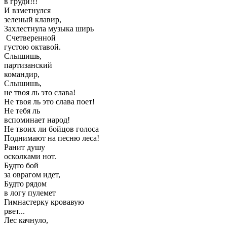
в груди!!!
И взметнулся
зеленый клавир,
Захлестнула музыка ширь
Счетверенной
густою октавой.
Слышишь,
партизанский
командир,
Слышишь,
не твоя ль это слава!
Не твоя ль это слава поет!
Не тебя ль
вспоминает народ!
Не твоих ли бойцов голоса
Поднимают на песню леса!
Ранит душу
осколками нот.
Будто бой
за оврагом идет,
Будто рядом
в логу пулемет
Гимнастерку кровавую
рвет...
Лес качнуло,