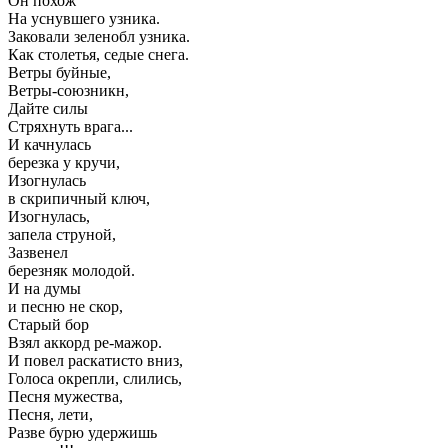
Он похож
На уснувшего узника.
Заковали зеленобл узника.
Как столетья, седые снега.
Ветры буйные,
Ветры-союзникн,
Дайте силы
Стряхнуть врага...
И качнулась
березка у кручи,
Изогнулась
в скрипичный ключ,
Изогнулась,
запела струной,
Зазвенел
березняк молодой.
И на думы
и песню не скор,
Старый бор
Взял аккорд ре-мажор.
И повел раскатисто вниз,
Голоса окрепли, слились,
Песня мужества,
Песня, лети,
Разве бурю удержишь