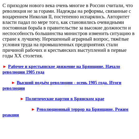
С приходом нового века очень многие в России считали, что
революция не за горами. Надежды на реформы, связанные с
воцарением Николая II, по­степенно испарялись. Авторитет
власти падал по мере того, как становились очевидными
постоянная борьба в правительстве за высокие должности и
не­способность большинства министров изменить ситуацию в
стране к лучше­му. Нерешенный аграрный вопрос, тяжёлые
условия труда на промышленных предприятиях стали
причиной рабочих и крестьянских выступлений в пер­вые
годы XX столетия.
►
Рабочее и крестьянское движение на Брянщине. Начало
революции 1905 года
►
Высший подъём революции - осень 1905 года. Итоги
революции
►
Политические партии в Брянском крае
►
Революционный террор на Брянщине. Режим
реакции