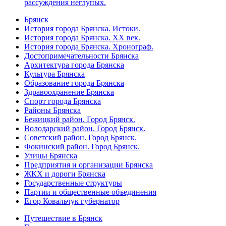
рассуждения неглупых.
Брянск
История города Брянска. Истоки.
История города Брянска. XX век.
История города Брянска. Хронограф.
Достопримечательности Брянска
Архитектура города Брянска
Культура Брянска
Образование города Брянска
Здравоохранение Брянска
Спорт города Брянска
Районы Брянска
Бежицкий район. Город Брянск.
Володарский район. Город Брянск.
Советский район. Город Брянск.
Фокинский район. Город Брянск.
Улицы Брянска
Предприятия и организации Брянска
ЖКХ и дороги Брянска
Государственные структуры
Партии и общественные объединения
Егор Ковальчук губернатор
Путешествие в Брянск