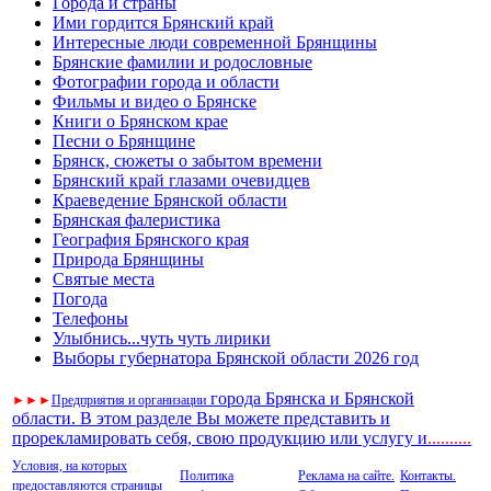
Города и страны
Ими гордится Брянский край
Интересные люди современной Брянщины
Брянские фамилии и родословные
Фотографии города и области
Фильмы и видео о Брянске
Книги о Брянском крае
Песни о Брянщине
Брянск, сюжеты о забытом времени
Брянский край глазами очевидцев
Краеведение Брянской области
Брянская фалеристика
География Брянского края
Природа Брянщины
Святые места
Погода
Телефоны
Улыбнись...чуть чуть лирики
Выборы губернатора Брянской области 2026 год
города Брянска и Брянской
►
►
►
Предприятия и организации
области. В этом разделе Вы можете представить и
прорекламировать себя, свою продукцию или услугу и
..
........
Условия, на которых
Политика
Реклама на сайте.
Контакты.
предоставляются страницы