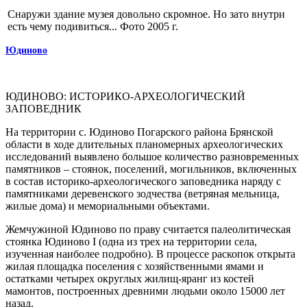
Снаружи здание музея довольно скромное. Но зато внутри
есть чему подивиться... Фото 2005 г.
Юдиново
ЮДИНОВО: ИСТОРИКО-АРХЕОЛОГИЧЕСКИЙ
ЗАПОВЕДНИК
На территории с. Юдиново Погарского района Брянской
области в ходе длительных планомерных археологических
исследований выявлено большое количество разновременных
памятников – стоянок, поселений, могильников, включенных
в состав историко-археологического заповедника наряду с
памятниками деревенского зодчества (ветряная мельница,
жилые дома) и мемориальными объектами.
Жемчужиной Юдиново по праву считается палеолитическая
стоянка Юдиново I (одна из трех на территории села,
изученная наиболее подробно). В процессе раскопок открыта
жилая площадка поселения с хозяйственными ямами и
остатками четырех округлых жилищ-яранг из костей
мамонтов, построенных древними людьми около 15000 лет
назад.