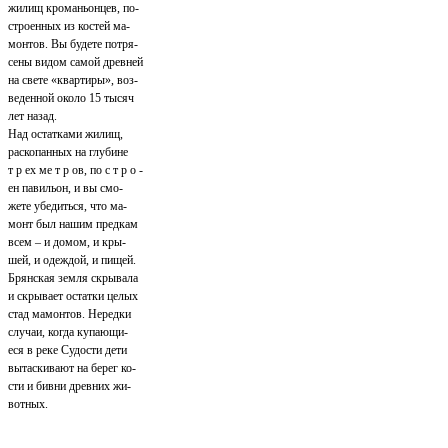
жилищ кроманьонцев, по-
строенных из костей ма-
монтов. Вы будете потря-
сены видом самой древней
на свете «квартиры», воз-
веденной около 15 тысяч
лет назад.
Над остатками жилищ,
раскопанных на глубине
т р ех ме т р ов, по с т р о -
ен павильон, и вы смо-
жете убедиться, что ма-
монт был нашим предкам
всем – и домом, и кры-
шей, и одеждой, и пищей.
Брянская земля скрывала
и скрывает остатки целых
стад мамонтов. Нередки
случаи, когда купающи-
еся в реке Судости дети
вытаскивают на берег ко-
сти и бивни древних жи-
вотных.