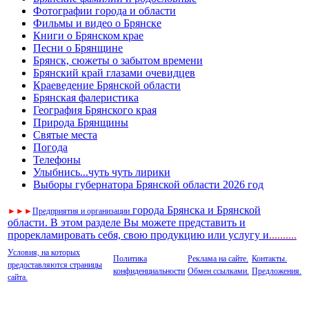
Фотографии города и области
Фильмы и видео о Брянске
Книги о Брянском крае
Песни о Брянщине
Брянск, сюжеты о забытом времени
Брянский край глазами очевидцев
Краеведение Брянской области
Брянская фалеристика
География Брянского края
Природа Брянщины
Святые места
Погода
Телефоны
Улыбнись...чуть чуть лирики
Выборы губернатора Брянской области 2026 год
города Брянска и Брянской
►
►
►
Предприятия и организации
области. В этом разделе Вы можете представить и
прорекламировать себя, свою продукцию или услугу и
..
........
Условия, на которых
Политика
Реклама на сайте.
Контакты.
предоставляются страницы
конфиденциальности
Обмен ссылками.
Предложения.
сайта.