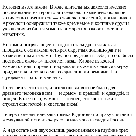
История музея такова. В ходе длительных археологических
исследо­ваний на территории села было выяв­лено большое
количество памятников — стоянок, поселений, могильников.
Археологи обнаружили также кремне­вые и костяные орудия,
украшения из бивня мамонта и морских раковин, ос­танки
животных.
Но самой потрясающей находкой стала древняя жилая
площадка с ос­татками четырех округлых жилищ-яранг и
хозяйственными ямами. Трудно представить себе, но она была
по­строена около 14 тысяч лет назад. Кар­кас из костей
мамонтов наши предки покрывали их же шкурами, а сверху
придавливали лопатками, соединенны­ми ремнями. На
фундамент годились черепа.
Получается, что это удивительное животное было для
древнего человека всем — и домом, и крышей, и одеж­дой, и
пищей. Более того, мамонт — точнее, его кости и жир —
служил еще печкой и светильником!
Теперь палеолитическая стоянка Юдиново по праву считается
жемчужи­ной историко-археологического насле­дия России.
А над остатками двух жилищ, рас­копанных на глубине трех
метров, по­строен павильон, и древние дома те­перь доступны