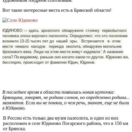
художником Андреем Плотновым.
Вот такие интересные места есть в Брянской области!
ЮДИНОВО — здесь археологи обнаружили стоянку первобытного
человека эпохи верхнего палеолита. Определяют, что это поселение
возникло 13-15 тысяч лет до нашей эры. Встречается в этом
месте немало находок периода неолита, обнаружен могильник
бронзового века. Люди на этом месте живут издревле.' А название
села? По-видимому, раньше оно косило какое-то другое. Юдиново же,
бесспорно, происходит от фамилии Юдин, Юдинов.
В последнее время в области появилась новая
шуточка:
Брянщина, говорят,
не родина слонов, но определенно родина..
.
мамонтов. Если вы не поняли, о чем речь,
значит, еще не были
в Юдиново.
В России есть только два музея палеолита, и один из них
расположен в селе Юдиново Погарского района, что в 150 км
от Брянска.