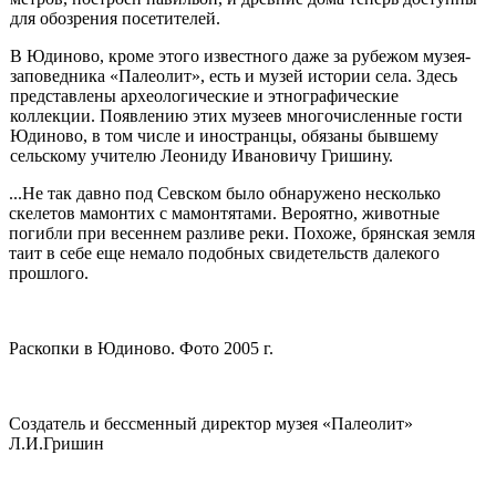
для обозрения посети­телей.
В Юдиново, кроме этого извест­ного даже за рубежом музея-
заповед­ника «Палеолит», есть и музей истории села. Здесь
представлены археологи­ческие и этнографические
коллекции. Появлению этих музеев многочислен­ные гости
Юдиново, в том числе и ино­странцы, обязаны бывшему
сельскому учителю Леониду Ивановичу Гришину.
...Не так давно под Севском было обнаружено несколько
скелетов мамонтих с мамонтятами. Вероятно, жи­вотные
погибли при весеннем разливе реки. Похоже, брянская земля
таит в себе еще немало подобных свиде­тельств далекого
прошлого.
Раскопки в Юдиново. Фото 2005 г.
Создатель и бессменный директор музея «Палеолит»
Л.И.Гришин