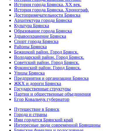
История города Брянска. XX век.
История города Брянска. Хронограф.
Достопримечательности Брянска
Архитектура города Брянска
Культура Брянска
Образование города Брянска
Здравоохранение Брянска
Спорт города Брянска
Районы Брянска
Бежицкий район. Город Брянск.
Володарский район. Город Брянск.
Советский район. Город Брянск.
Фокинский район. Город Брянск.
Улицы Брянска
Предприятия и организации Брянска
ЖКХ и дороги Брянска
Государственные структуры
Партии и общественные объединения
Егор Ковальчук губернатор
Путешествие в Брянск
Города и страны
Ими гордится Брянский край
Интересные люди современной Брянщины
Брянские фамилии и родословные