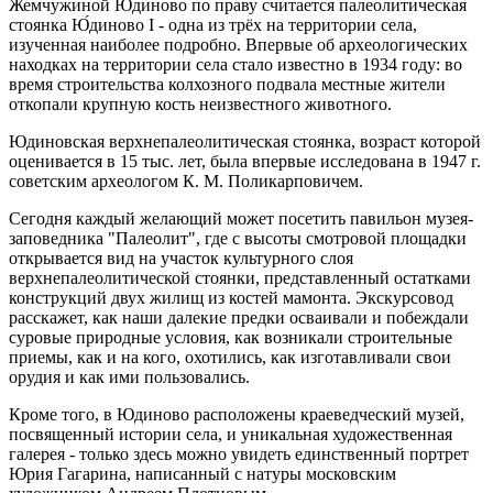
Жемчужиной Юдиново по праву считается палеолитическая
стоянка Ю́диново I - одна из трёх на территории села,
изученная наиболее подробно. Впервые об археологических
находках на территории села стало известно в 1934 году: во
время строительства колхозного подвала местные жители
откопали крупную кость неизвестного животного.
Юдиновская верхнепалеолитическая стоянка, возраст которой
оценивается в 15 тыс. лет, была впервые исследована в 1947 г.
советским археологом К. М. Поликарповичем.
Сегодня каждый желающий может посетить павильон музея-
заповедника "Палеолит", где с высоты смотровой площадки
открывается вид на участок культурного слоя
верхнепалеолитической стоянки, представленный остатками
конструкций двух жилищ из костей мамонта. Экскурсовод
расскажет, как наши далекие предки осваивали и побеждали
суровые природные условия, как возникали строительные
приемы, как и на кого, охотились, как изготавливали свои
орудия и как ими пользовались.
Кроме того, в Юдиново расположены краеведческий музей,
посвященный истории села, и уникальная художественная
галерея - только здесь можно увидеть единственный портрет
Юрия Гагарина, написанный с натуры московским