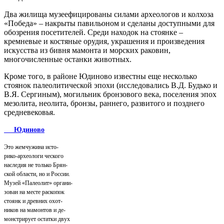
Два жилища музеефицированы силами археологов и колхоза
«Победа» – накрыты павильоном и сделаны доступными для
обозрения посетителей. Среди находок на стоянке –
кремневые и костяные орудия, украшения и произведения
искусства из бивня мамонта и морских раковин,
многочисленные останки животных.
Кроме того, в районе Юдиново известны еще несколько
стоянок палеолитической эпохи (исследовались В.Д. Будько и
В.Я. Сергиным), могильник бронзового века, поселения эпох
мезолита, неолита, бронзы, раннего, развитого и позднего
средневековья.
Юдиново
Это жемчужина исто-
рико-археологи ческого
наследия не только Брян-
ской области, но и России.
Музей «Палеолит» органи-
зован на месте раскопок
стоянк и древних охот-
ников на мамонтов и де-
монстрирует остатки двух