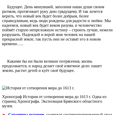
Будущее. День минувший, заполнив наши души своим
ритмом, протягивает руку дню грядущему. И так хочется
верить, что новый век будет более добрым, более
справедливым, ведь люди рождены для радости и любви. Мы
надеемся, новый век будет веком разума, и человечество
поймёт старую непреложную истину – строить лучше, нежели
разрушать. Надеждой и верой жив человек на нашей
прекрасной земле, так пусть они не оставят его в новом
времени…..
Какими бы ни были великие потрясения, жизнь
продолжается, и народ делает своё извечное дело: пашет
землю, растит детей и куёт своё будущее.
Хронограф История от сотворения мира до 1613 г. Одна из
страниц Хронографа. Экспозиция Брянского областного
музея.
►
Страницы истории
содержат систематизированный свод