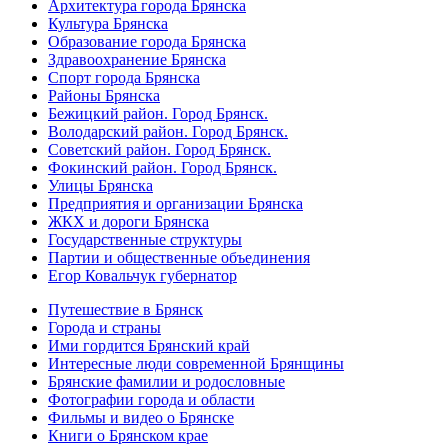
Архитектура города Брянска
Культура Брянска
Образование города Брянска
Здравоохранение Брянска
Спорт города Брянска
Районы Брянска
Бежицкий район. Город Брянск.
Володарский район. Город Брянск.
Советский район. Город Брянск.
Фокинский район. Город Брянск.
Улицы Брянска
Предприятия и организации Брянска
ЖКХ и дороги Брянска
Государственные структуры
Партии и общественные объединения
Егор Ковальчук губернатор
Путешествие в Брянск
Города и страны
Ими гордится Брянский край
Интересные люди современной Брянщины
Брянские фамилии и родословные
Фотографии города и области
Фильмы и видео о Брянске
Книги о Брянском крае