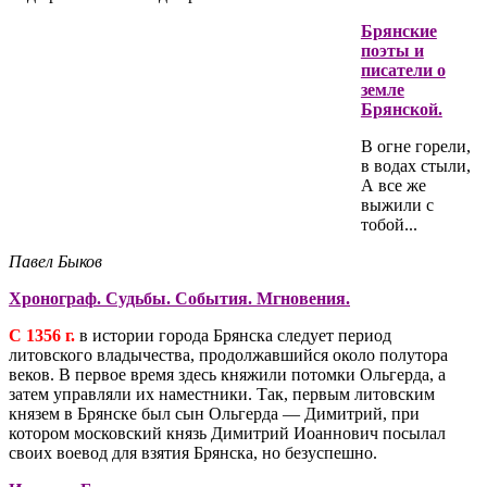
Брянские
поэты и
писатели о
земле
Брянской.
В огне горели,
в водах стыли,
А все же
выжили с
тобой...
Павел Быков
Хронограф. Судьбы. События. Мгновения.
С 1356 г.
в истории города Брянска следует период
литовского владычества, продолжавшийся около полутора
веков. В первое время здесь княжили потомки Ольгерда, а
затем управляли их наместники. Так, первым литовским
князем в Брянске был сын Ольгерда — Димитрий, при
котором московский князь Димитрий Иоаннович посылал
своих воевод для взятия Брянска, но безуспешно.