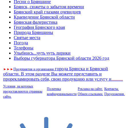
Песни о Брянщине
Брянск, сюжеты о забытом времени
Брянский край глазами очевидцев
Краеведение Брянской области
Брянская фалеристика
География Брянского края
Природа Брянщины
Святые места
Погода
Телефоны
Улыбнись...чуть чуть лирики
Выборы губернатора Брянской области 2026 год
города Брянска и Брянской
►
►
►
Предприятия и организации
области. В этом разделе Вы можете представить и
прорекламировать себя, свою продукцию или услугу и
..
........
Условия, на которых
Политика
Реклама на сайте.
Контакты.
предоставляются страницы
конфиденциальности
Обмен ссылками.
Предложения.
сайта.