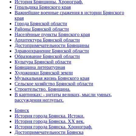
История Брянщины. Хронограф.
Геральдика Брянского края
Важнейшие военные сражения в истории Брянского
края
Города Брянской области
Районы Брянской области
Населённые пункты Брянского края
Архитектура Брянской области
Достопримечательности Брянщины
Здравоохранение Брянской области
Образование Брянской области
Культура Брянской области
Брянщина литературная
Художники Брянской земли
Музыкальная жизнь Брянского края
Сельское хозяйство Брянской области
Строительство. Брянщина.
В картинках: - цитаты великих, мысли умных,
рассуждения неглупых.
Брянск
История города Брянска. Истоки.
История города Брянска. XX век.
История города Брянска. Хронограф.
Достопримечательности Брянска