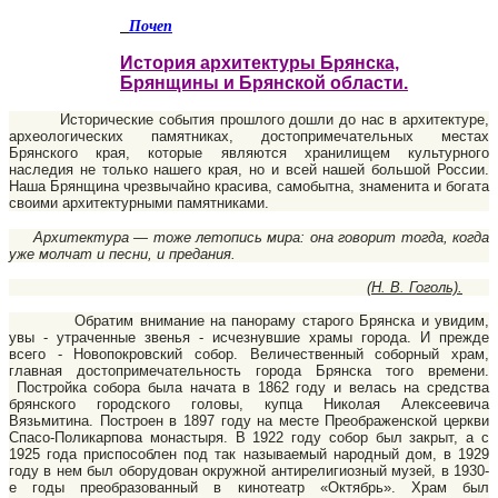
Почеп
История архитектуры Брянска,
Брянщины и Брянской области.
Исторические события прошлого дошли до нас в архитектуре,
археологических памятниках, достопримечательных местах
Брянского края, которые являются хранилищем культурного
наследия не только нашего края, но и всей нашей большой России.
Наша Брянщина чрезвычайно красива, самобытна, знаменита и богата
своими архитектурными памятниками.
Архитектура — тоже летопись мира: она говорит тогда, когда
уже молчат и песни, и предания.
(Н. В. Гоголь).
Обратим внимание на панораму старого Брянска и увидим,
увы - утраченные звенья - исчезнувшие храмы горо­да. И прежде
всего - Новопокровский собор. Величественный соборный храм,
главная достопримечательность города Брянска того времени.
Постройка собора была начата в 1862 году и велась на средства
брянского городского головы, купца Николая Алексеевича
Вязьмитина. Построен в 1897 году на месте Преображенской церкви
Спасо-Поликарпова монастыря. В 1922 году собор был закрыт, а с
1925 года приспособлен под так называемый народный дом, в 1929
году в нем был оборудован окружной антирелигиозный музей, в 1930-
е годы преобразованный в кинотеатр «Октябрь». Храм был