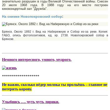
значительно разрушен в годы Великой Отечественной войны. Снесен
20 июля 1968 года. В 1988 году на его месте построен
киноконцертный зал "Дружба".
На снимке Новопокровский собор
:
Брянск. Около 1892 г. Вид на Набережную и Собор из-за реки. Копия:
ГАБО, опись фотопозитивов, ед. хр. 2738.
Новопокровский собор в
Брянске.
Немного интересного, умного, мудрого.
*******************
Не важно, сколько вёдер молока ты прольёшь – главное не
потерять корову.
Улыбнись …. чуть чуть лирики.