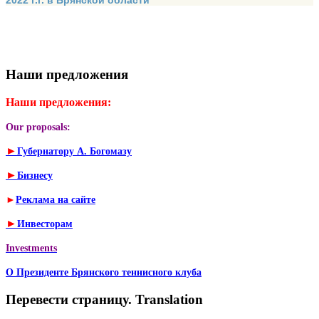
2022 г.г. в Брянской области
Наши предложения
Наши предложения:
Our proposals:
►
Губернатору А. Богомазу
►
Бизнесу
►
Реклама на сайте
►
Инвесторам
Investments
О Президенте Брянского теннисного клуба
Перевести страницу. Translation