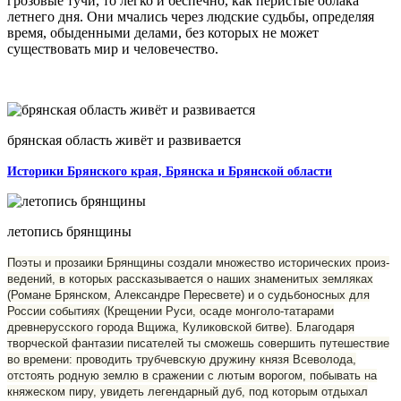
грозовые тучи, то легко и беспечно, как перистые облака
летнего дня. Они мчались через людские судьбы, определяя
время, обыденными делами, без которых не может
существовать мир и человечество.
брянская область живёт и развивается
Историки Брянского края, Брянска и Брянской области
летопись брянщины
Поэты и прозаики Брянщины создали множество исторических произ­
ведений, в которых рассказывается о наших знаменитых земляках
(Романе Брянском, Александре Пересвете) и о судьбоносных для
России событиях (Крещении Руси, осаде монголо-татарами
древнерусского города Вщижа, Ку­ликовской битве). Благодаря
творческой фантазии писателей ты сможешь совершить путешествие
во времени: проводить трубчевскую дружину князя Всеволода,
отстоять родную землю в сражении с лютым ворогом, побывать на
княжеском пиру, увидеть легендарный дуб, под которым отдыхал