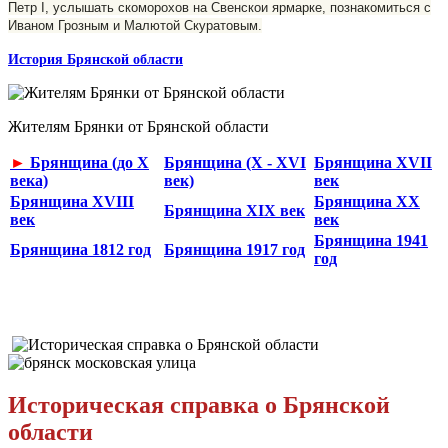
Петр I, ус­лышать скоморохов на Свенскои ярмарке, познакомиться с
Иваном Грозным и Малютой Скуратовым.
История Брянской области
Жителям Брянки от Брянской области
►
Брянщина (до X
Брянщина (X - XVI
Брянщина XVII
века)
век)
век
Брянщина XVIII
Брянщина XX
Брянщина XIX век
век
век
Брянщина 1941
Брянщина 1812 год
Брянщина 1917 год
год
Историческая справка о Брянской
области