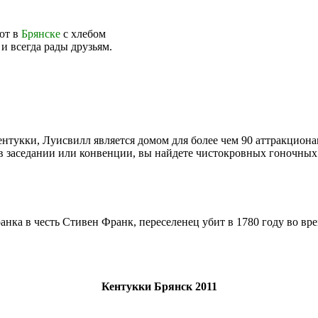
ают в
Брянске
с хлебом
и всегда рады друзьям.
нтукки, Луисвилл является домом для более чем 90 аттракциона
 в заседании или конвенции, вы найдете чистокровных гоночны
ка в честь Стивен Франк, переселенец убит в 1780 году во вре
Кентукки Брянск 2011