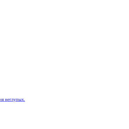
ия неглупых.