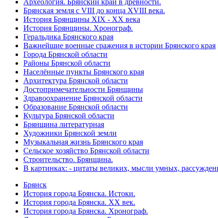
Археология. Брянский край в древности.
Брянская земля с VIII до конца XVIII века.
История Брянщины XIX - XX века
История Брянщины. Хронограф.
Геральдика Брянского края
Важнейшие военные сражения в истории Брянского края
Города Брянской области
Районы Брянской области
Населённые пункты Брянского края
Архитектура Брянской области
Достопримечательности Брянщины
Здравоохранение Брянской области
Образование Брянской области
Культура Брянской области
Брянщина литературная
Художники Брянской земли
Музыкальная жизнь Брянского края
Сельское хозяйство Брянской области
Строительство. Брянщина.
В картинках: - цитаты великих, мысли умных, рассужден
Брянск
История города Брянска. Истоки.
История города Брянска. XX век.
История города Брянска. Хронограф.