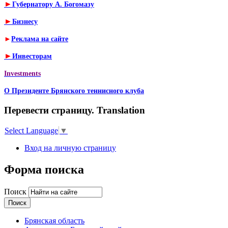
►
Губернатору А. Богомазу
►
Бизнесу
►
Реклама на сайте
►
Инвесторам
Investments
О Президенте Брянского теннисного клуба
Перевести страницу. Translation
Select Language
▼
Вход на личную страницу
Форма поиска
Поиск
Брянская область