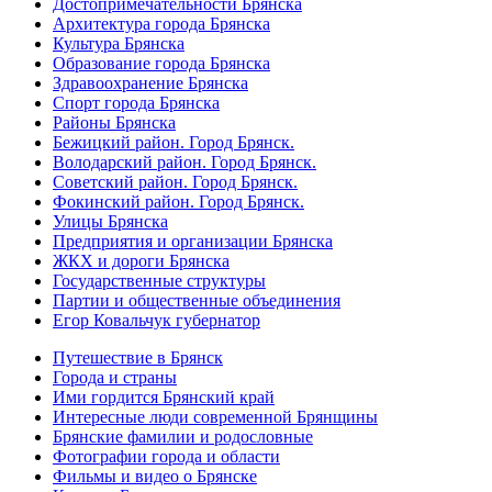
Достопримечательности Брянска
Архитектура города Брянска
Культура Брянска
Образование города Брянска
Здравоохранение Брянска
Спорт города Брянска
Районы Брянска
Бежицкий район. Город Брянск.
Володарский район. Город Брянск.
Советский район. Город Брянск.
Фокинский район. Город Брянск.
Улицы Брянска
Предприятия и организации Брянска
ЖКХ и дороги Брянска
Государственные структуры
Партии и общественные объединения
Егор Ковальчук губернатор
Путешествие в Брянск
Города и страны
Ими гордится Брянский край
Интересные люди современной Брянщины
Брянские фамилии и родословные
Фотографии города и области
Фильмы и видео о Брянске