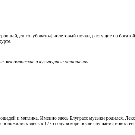
еров найден голубовато-фиолетовый почки, растущие на богатой
фурте.
е экономические и культурные отношения.
лошадей и мятлика. Именно здесь Блуграсс музыки родился. Лек
асположились здесь в 1775 году вскоре после слушания новосте