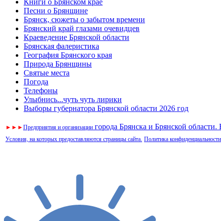
Книги о Брянском крае
Песни о Брянщине
Брянск, сюжеты о забытом времени
Брянский край глазами очевидцев
Краеведение Брянской области
Брянская фалеристика
География Брянского края
Природа Брянщины
Святые места
Погода
Телефоны
Улыбнись...чуть чуть лирики
Выборы губернатора Брянской области 2026 год
города Брянска и Брянской области.
►
►
►
Предприятия и организации
Условия, на которых предоставляются страницы сайта.
Политика конфиденциальности