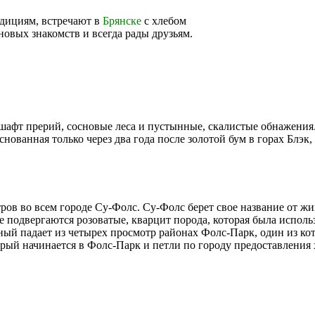
адициям, встречают в
Брянске
с хлебом
овых знакомств и всегда рады друзьям.
дшафт прерий, сосновые леса и пустынные, скалистые обнажения
ованная только через два года после золотой бум в горах Блэк,
тров во всем городе Су-Фолс. Су-Фолс берет свое название от ж
 подвергаются розоватые, кварцит порода, которая была использ
щный падает из четырех просмотр районах Фолс-Парк, один из ко
рый начинается в Фолс-Парк и петли по городу предоставления х