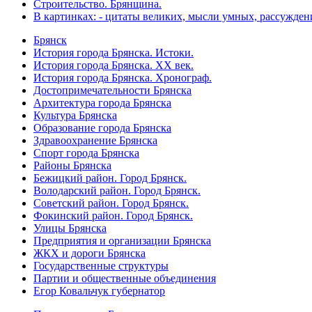
Строительство. Брянщина.
В картинках: - цитаты великих, мысли умных, рассужден
Брянск
История города Брянска. Истоки.
История города Брянска. XX век.
История города Брянска. Хронограф.
Достопримечательности Брянска
Архитектура города Брянска
Культура Брянска
Образование города Брянска
Здравоохранение Брянска
Спорт города Брянска
Районы Брянска
Бежицкий район. Город Брянск.
Володарский район. Город Брянск.
Советский район. Город Брянск.
Фокинский район. Город Брянск.
Улицы Брянска
Предприятия и организации Брянска
ЖКХ и дороги Брянска
Государственные структуры
Партии и общественные объединения
Егор Ковальчук губернатор