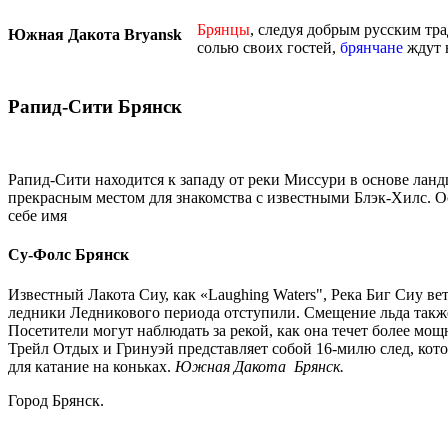
Брянцы
, следуя добрым русским тр
Южная Дакота Bryansk
солью своих гостей,
брянчане
ждут н
Рапид-Сити Брянск
Рапид-Сити находится к западу от реки Миссури в основе лан
прекрасным местом для знакомства с известными Блэк-Хилс. Осн
себе имя
Су-Фолс Брянск
Известный Лакота Сиу, как «Laughing Waters", Река Биг Сиу ве
ледники Ледникового периода отступили. Смещение льда также
Посетители могут наблюдать за рекой, как она течет более мо
Трейл Отдых и Гринуэй представляет собой 16-милю след, кото
для катание на коньках.
Южная Дакота Брянск.
Город Брянск.