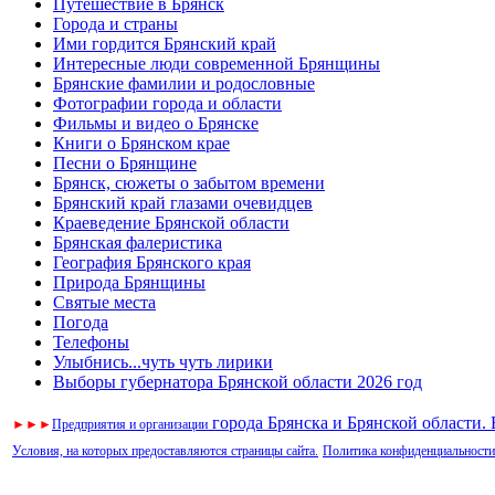
Путешествие в Брянск
Города и страны
Ими гордится Брянский край
Интересные люди современной Брянщины
Брянские фамилии и родословные
Фотографии города и области
Фильмы и видео о Брянске
Книги о Брянском крае
Песни о Брянщине
Брянск, сюжеты о забытом времени
Брянский край глазами очевидцев
Краеведение Брянской области
Брянская фалеристика
География Брянского края
Природа Брянщины
Святые места
Погода
Телефоны
Улыбнись...чуть чуть лирики
Выборы губернатора Брянской области 2026 год
города Брянска и Брянской области.
►
►
►
Предприятия и организации
Условия, на которых предоставляются страницы сайта.
Политика конфиденциальности