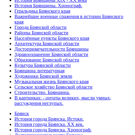
История Брянщины XIX - XX века
История Брянщины. Хронограф.
Геральдика Брянского края
Важнейшие военные сражения в истории Брянского
края
Города Брянской области
Районы Брянской области
Населённые пункты Брянского края
Архитектура Брянской области
Достопримечательности Брянщины
Здравоохранение Брянской области
Образование Брянской области
Культура Брянской области
Брянщина литературная
Художники Брянской земли
Музыкальная жизнь Брянского края
Сельское хозяйство Брянской области
Строительство. Брянщина.
В картинках: - цитаты великих, мысли умных,
рассуждения неглупых.
Брянск
История города Брянска. Истоки.
История города Брянска. XX век.
История города Брянска. Хронограф.