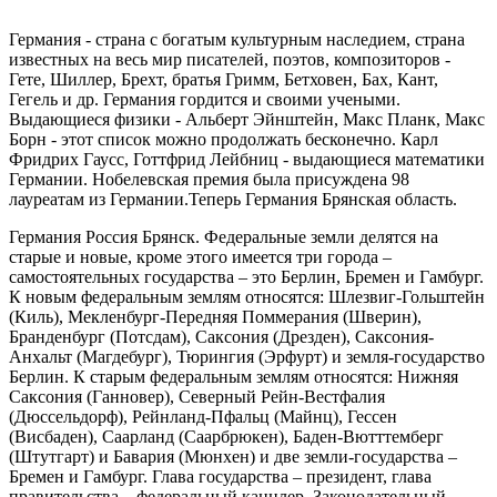
Германия - страна с богатым культурным наследием, страна
известных на весь мир писателей, поэтов, композиторов -
Гете, Шиллер, Брехт, братья Гримм, Бетховен, Бах, Кант,
Гегель и др. Германия гордится и своими учеными.
Выдающиеся физики - Альберт Эйнштейн, Макс Планк, Макс
Борн - этот список можно продолжать бесконечно. Карл
Фридрих Гаусс, Готтфрид Лейбниц - выдающиеся математики
Германии. Нобелевская премия была присуждена 98
лауреатам из Германии.Теперь Германия Брянская область.
Германия Россия Брянск. Федеральные земли делятся на
старые и новые, кроме этого имеется три города –
самостоятельных государства – это Берлин, Бремен и Гамбург.
К новым федеральным землям относятся: Шлезвиг-Гольштейн
(Киль), Мекленбург-Передняя Поммерания (Шверин),
Бранденбург (Потсдам), Саксония (Дрезден), Саксония-
Анхальт (Магдебург), Тюрингия (Эрфурт) и земля-государство
Берлин. К старым федеральным землям относятся: Нижняя
Саксония (Ганновер), Северный Рейн-Вестфалия
(Дюссельдорф), Рейнланд-Пфальц (Майнц), Гессен
(Висбаден), Саарланд (Саарбрюкен), Баден-Вютттемберг
(Штутгарт) и Бавария (Мюнхен) и две земли-государства –
Бремен и Гамбург. Глава государства – президент, глава
правительства – федеральный канцлер. Законодательный