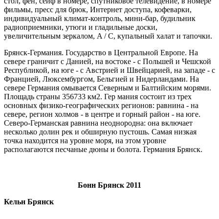
стол, фен, сейф в номере, спутниковое телевидение, в номере
фильмы, пресс для брюк, Интернет доступа, кофеварки,
индивидуальный климат-контроль, мини-бар, будильник
радиоприемники, утюги и гладильные доски,
увеличительным зеркалом, A / C, купальный халат и тапочки.
Брянск-Германия. Государство в Центральной Европе. На
севере граничит с Данией, на востоке - с Польшей и Чешской
Республикой, на юге - с Австрией и Швейцарией, на западе - с
Францией, Люксембургом, Бельгией и Нидерландами. На
севере Германия омывается Северным и Балтийским морями.
Площадь страны 356733 км2. Гер мания состоит из трех
основных физико-географических регионов: равнина - на
севере, регион холмов - в центре и горный район - на юге.
Северо-Германская равнина неоднородна: она включает
несколько долин рек и обширную пустошь. Самая низкая
точка находится на уровне моря, на этом уровне
располагаются песчаные дюны и болота. Германия Брянск.
Бонн Брянск 2011
Кельн Брянск