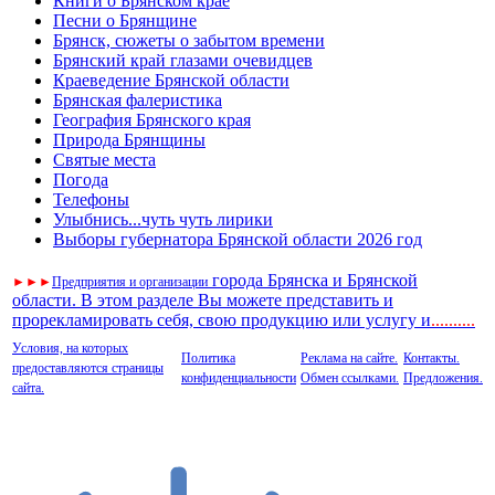
Книги о Брянском крае
Песни о Брянщине
Брянск, сюжеты о забытом времени
Брянский край глазами очевидцев
Краеведение Брянской области
Брянская фалеристика
География Брянского края
Природа Брянщины
Святые места
Погода
Телефоны
Улыбнись...чуть чуть лирики
Выборы губернатора Брянской области 2026 год
города Брянска и Брянской
►
►
►
Предприятия и организации
области. В этом разделе Вы можете представить и
прорекламировать себя, свою продукцию или услугу и
..
........
Условия, на которых
Политика
Реклама на сайте.
Контакты.
предоставляются страницы
конфиденциальности
Обмен ссылками.
Предложения.
сайта.