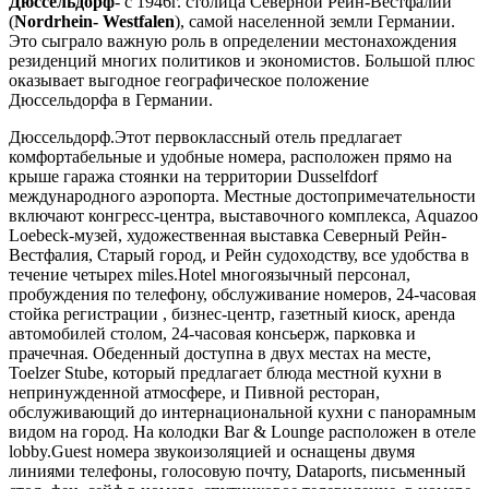
Дюссельдорф
- с 1946г. столица Северной Рейн-Вестфалии
(
Nordrhein- Westfalen
), самой населенной земли Германии.
Это сыграло важную роль в определении местонахождения
резиденций многих политиков и экономистов. Большой плюс
оказывает выгодное географическое положение
Дюссельдорфа в Германии.
Дюссельдорф.Этот первоклассный отель предлагает
комфортабельные и удобные номера, расположен прямо на
крыше гаража стоянки на территории Dusselfdorf
международного аэропорта. Местные достопримечательности
включают конгресс-центра, выставочного комплекса, Aquazoo
Loebeck-музей, художественная выставка Северный Рейн-
Вестфалия, Старый город, и Рейн судоходству, все удобства в
течение четырех miles.Hotel многоязычный персонал,
пробуждения по телефону, обслуживание номеров, 24-часовая
стойка регистрации , бизнес-центр, газетный киоск, аренда
автомобилей столом, 24-часовая консьерж, парковка и
прачечная. Обеденный доступна в двух местах на месте,
Toelzer Stube, который предлагает блюда местной кухни в
непринужденной атмосфере, и Пивной ресторан,
обслуживающий до интернациональной кухни с панорамным
видом на город. На колодки Bar & Lounge расположен в отеле
lobby.Guest номера звукоизоляцией и оснащены двумя
линиями телефоны, голосовую почту, Dataports, письменный