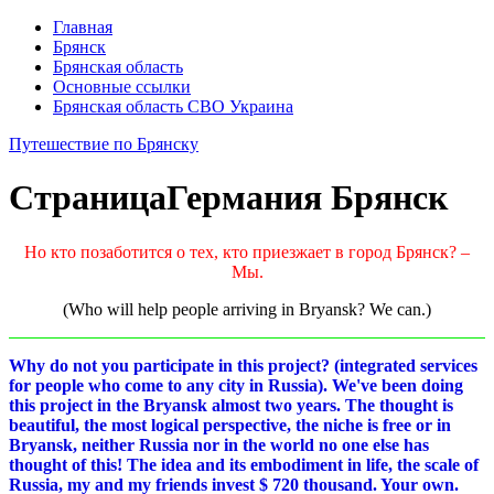
Главная
Брянск
Брянская область
Основные ссылки
Брянская область СВО Украина
Путешествие по Брянску
Страница
Германия Брянск
Но кто позаботится о тех, кто приезжает в город Брянск? –
Мы.
(Who will help people arriving in Bryansk? We can.)
Why do not you participate in this project? (integrated services
for people who come to any city in Russia). We've been doing
this project in the Bryansk almost two years. The thought is
beautiful, the most logical perspective, the niche is free or in
Bryansk, neither Russia nor in the world no one else has
thought of this! The idea and its embodiment in life, the scale of
Russia, my and my friends invest $ 720 thousand. Your own.