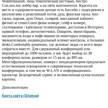
Waldrestaurant, лица тематический ресторан, бистро
Con.nex.ion лобби бар, а на пяти континентах. Красота на
месте и оздоровительном центре есть бассейн с подогревом и
шезлонгами и реактивный поток душ, финская сауна, био-
сауна, парная, душ Опыт, солярий, массажный кабинет,
фитнес-и center.Guest фены номере, сейф в номере,
спутниковое / кабельное телевизорами, доступом в Интернет,
прямой телефон, автоответчики, Dataports, мини-барами,
нагреватель воды и кофе-машин (в некоторых номерах),
звукоизоляция, индивидуальный климат контроль, и большие
desks.Comfortably решению, где деловые люди со всего мира
собраться вместе. Для сдержанный конференций или
мероприятий до 1000 человек, у вас будет выбор из 38
конференц-залов, размером от 15 кв.м. до 885 кв.
Многофункциональные, номера с кондиционером предлагают
естественным освещением и современных технологий
конференции, в том числе W-LAN и информационно-
проектор. Безупречный сервис и великолепная кухня полную
картину.
Дополнительно
Карта сайта (Sitemap)