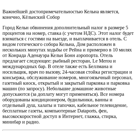
Важнейшей достопримечательностью Кельна является,
конечно, Кёльнский Собор
Город Кельн обвинения дополнительный налог в размере 5
процентов на номер, ставка (с учетом НДС). Этот налог будет
взиматься с гостями на выезде, и выплачивается в отель. С
видом готического собора Кельна, Дом расположен в
нескольких минутах ходьбы от Рейна и примерно в 10 милях
от Конрада Аденауэра Кельн Бонн аэропорта. Отель
предлагает следующее: рыбный ресторан, Le Merou и
международных бар. В отеле также есть Беллмана и
носильщик, врач по вызову, 24-часовая стойка регистрации и
консьержа, обслуживание номеров, многоязычный персонал,
газетный киоск, открытый и закрытый парковка и парковка
машин (по запросу). Небольшие домашние животные
допускаются (за доплату могут применяться). Все номера
оборудованы кондиционером, будильники, ванны и
отдельный душ, халаты и тапочки, кабельное телевидение,
бесплатные газеты, компьютерные Dataports, фен,
высокоскоростной доступ в Интернет, глажка, стирка,
минибар и радио.