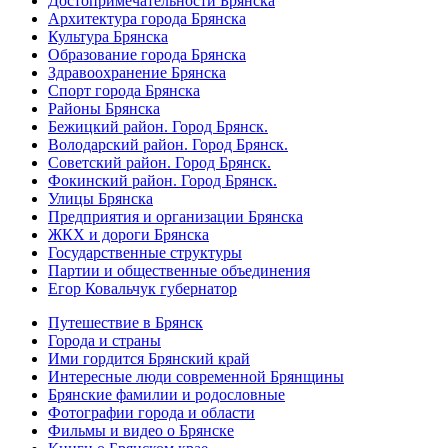
Достопримечательности Брянска
Архитектура города Брянска
Культура Брянска
Образование города Брянска
Здравоохранение Брянска
Спорт города Брянска
Районы Брянска
Бежицкий район. Город Брянск.
Володарский район. Город Брянск.
Советский район. Город Брянск.
Фокинский район. Город Брянск.
Улицы Брянска
Предприятия и организации Брянска
ЖКХ и дороги Брянска
Государственные структуры
Партии и общественные объединения
Егор Ковальчук губернатор
Путешествие в Брянск
Города и страны
Ими гордится Брянский край
Интересные люди современной Брянщины
Брянские фамилии и родословные
Фотографии города и области
Фильмы и видео о Брянске