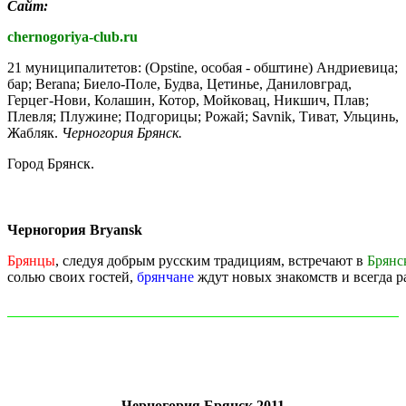
Сайт:
chernogoriya-club.ru
21 муниципалитетов: (Opstine, особая - обштине) Андриевица;
бар; Berana; Биело-Поле, Будва, Цетинье, Даниловград,
Герцег-Нови, Колашин, Котор, Мойковац, Никшич, Плав;
Плевля; Плужине; Подгорицы; Рожай; Savnik, Тиват, Ульцинь,
Жабляк.
Черногория Брянск.
Город Брянск.
Черногория Bryansk
Брянцы
, следуя добрым русским традициям, встречают в
Брянс
солью своих гостей,
брянчане
ждут новых знакомств и всегда р
Черногория Брянск 2011