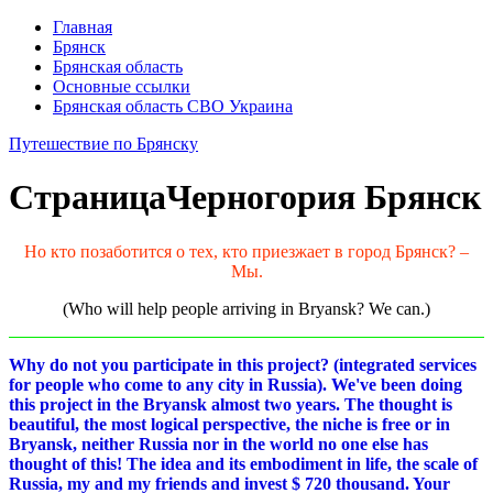
Главная
Брянск
Брянская область
Основные ссылки
Брянская область СВО Украина
Путешествие по Брянску
Страница
Черногория Брянск
Но кто позаботится о тех, кто приезжает в город Брянск? –
Мы.
(Who will help people arriving in Bryansk? We can.)
Why do not you participate in this project? (integrated services
for people who come to any city in Russia). We've been doing
this project in the Bryansk almost two years. The thought is
beautiful, the most logical perspective, the niche is free or in
Bryansk, neither Russia nor in the world no one else has
thought of this! The idea and its embodiment in life, the scale of
Russia, my and my friends and invest $ 720 thousand. Your