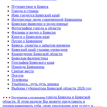
Путешествие в Брянск
Города и страны
Ими гордится Брянский край
Интересные люди современной Брянщины
Брянские фамилии и родословные
Фотографии города и области
Фильмы и видео о Брянске
Книги о Брянском крае
Песни о Брянщине
Брянск, сюжеты о забытом времени
Брянский край глазами очевидцев
Краеведение Брянской области
Брянская фалеристика
География Брянского края
Природа Брянщины
Святые места
Погода
Телефоны
Улыбнись...чуть чуть лирики
Выборы губернатора Брянской области 2026 год
города Брянска и Брянской
►
►
►
Предприятия и организации
области. В этом разделе Вы можете представить и
прорекламировать себя, свою продукцию или услугу и
..
........