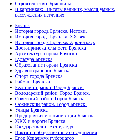
Строительство. Брянщина.
В картинках: - цитаты великих, мысли умных,
рассуждения неглупых.
Брянск
История города Брянска. Истоки.
История города Брянска. XX век.
История города Брянска. Хронограф.
Достопримечательности Брянска
Архитектура города Брянска
Культура Брянска
Образование города Брянска
Здравоохранение Брянска
Спорт города Брянска
Районы Брянска
Бежицкий район. Город Брянск.
Володарский район. Город Брянск.
Советский район. Город Брянск.
Фокинский район. Город Брянск.
Улицы Брянска
Предприятия и организации Брянска
ЖКХ и дороги Брянска
Государственные структуры
Партии и общественные объединения
Егор Ковальчук губернатор