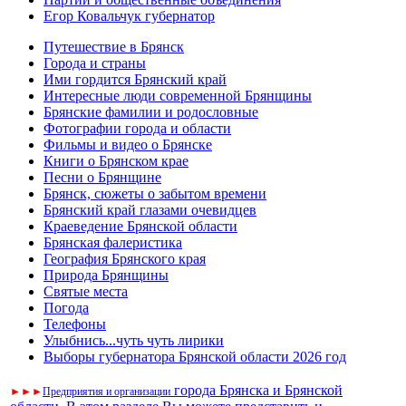
Егор Ковальчук губернатор
Путешествие в Брянск
Города и страны
Ими гордится Брянский край
Интересные люди современной Брянщины
Брянские фамилии и родословные
Фотографии города и области
Фильмы и видео о Брянске
Книги о Брянском крае
Песни о Брянщине
Брянск, сюжеты о забытом времени
Брянский край глазами очевидцев
Краеведение Брянской области
Брянская фалеристика
География Брянского края
Природа Брянщины
Святые места
Погода
Телефоны
Улыбнись...чуть чуть лирики
Выборы губернатора Брянской области 2026 год
города Брянска и Брянской
►
►
►
Предприятия и организации