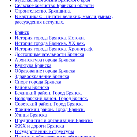
Сельское хозяйство Брянской области
Строительство. Брянщина.
В картинках: - цитаты великих, мысли умных,
рассуждения неглупых.
Брянск
История города Брянска. Истоки.
История города Брянска. XX век.
История города Брянска. Хронограф.
Достопримечательности Брянска
Архитектура города Брянска
Культура Брянска
Образование города Брянска
Здравоохранение Брянска
Спорт города Брянска
Районы Брянска
Бежицкий район. Город Брянск.
Володарский район. Город Брянск.
Советский район. Город Брянск.
Фокинский район. Город Брянск.
Улицы Брянска
Предприятия и организации Брянска
ЖКХ и дороги Брянска
Государственные структуры
Партии и общественные объединения