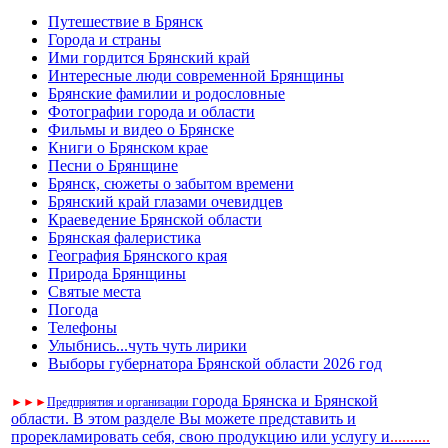
Путешествие в Брянск
Города и страны
Ими гордится Брянский край
Интересные люди современной Брянщины
Брянские фамилии и родословные
Фотографии города и области
Фильмы и видео о Брянске
Книги о Брянском крае
Песни о Брянщине
Брянск, сюжеты о забытом времени
Брянский край глазами очевидцев
Краеведение Брянской области
Брянская фалеристика
География Брянского края
Природа Брянщины
Святые места
Погода
Телефоны
Улыбнись...чуть чуть лирики
Выборы губернатора Брянской области 2026 год
города Брянска и Брянской
►
►
►
Предприятия и организации
области. В этом разделе Вы можете представить и
прорекламировать себя, свою продукцию или услугу и
..
........