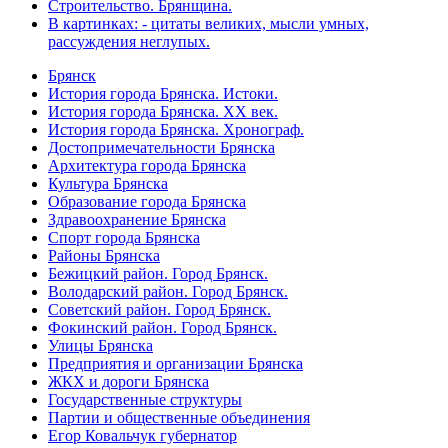
Строительство. Брянщина.
В картинках: - цитаты великих, мысли умных,
рассуждения неглупых.
Брянск
История города Брянска. Истоки.
История города Брянска. XX век.
История города Брянска. Хронограф.
Достопримечательности Брянска
Архитектура города Брянска
Культура Брянска
Образование города Брянска
Здравоохранение Брянска
Спорт города Брянска
Районы Брянска
Бежицкий район. Город Брянск.
Володарский район. Город Брянск.
Советский район. Город Брянск.
Фокинский район. Город Брянск.
Улицы Брянска
Предприятия и организации Брянска
ЖКХ и дороги Брянска
Государственные структуры
Партии и общественные объединения
Егор Ковальчук губернатор