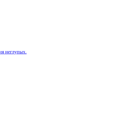
ия неглупых.