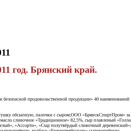
011
11 год. Брянский край.
ки безопасной продовольственной продукции» 40 наименований 
тушку обсыпную, палочки с сыром;ООО «БрянскСпиртПром» за 
 масло сливочное «Традиционное» 82,5%, сыр плавленый «Голл
лый», «Ассорти», «Сыр полутвёрдый сливочный деревенский»
 сырокопчёную, колбасу «Брауншвейгскую» сырокопчёную;