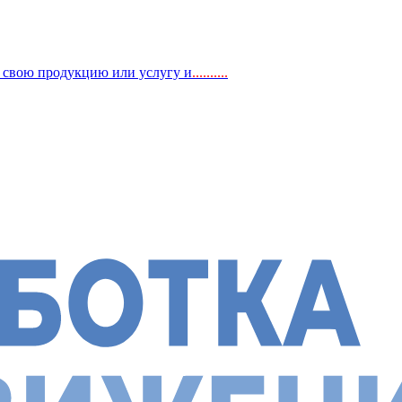
, свою продукцию или услугу и
..
........