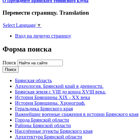
О Президенте Брянского теннисного клуба
Перевести страницу. Translation
Select Language
▼
Вход на личную страницу
Форма поиска
Поиск
Брянская область
Археология. Брянский край в древности.
Брянская земля с VIII до конца XVIII века.
История Брянщины XIX - XX века
История Брянщины. Хронограф.
Геральдика Брянского края
Важнейшие военные сражения в истории Брянского края
Города Брянской области
Районы Брянской области
Населённые пункты Брянского края
Архитектура Брянской области