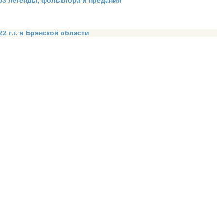
 53 легенды, фольклора и предания
2 г.г. в Брянской области