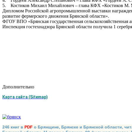
4. Гордеев Александр Степанович – глава КФХ «Гордеев А. С
5. Костиков Михаил Михайлович – глава КФХ «Костиков М. М
Дипломом Российской агропромышленной выставки награжден
развитие фермерского движения Брянской области».
ФГОУ ВПО «Брянская государственная сельскохозяйственная ак
Инспекция гостехнадзора Брянской области получила 1 сереб
Дополнительно
Карта сайта (Sitemap)
246 книг в
PDF
о Брянщине, Брянске и Брянской области, чит