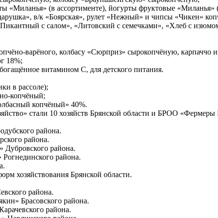
 «Миланья» (в ассортименте), йогурты фруктовые «Миланья» (
арушка», в/к «Боярская», рулет «Нежный» и чипсы «Чикен» коп
икантный с салом», «Литовский с семечками», «Хлеб с изюмом
пчёно-варёного, колбасу «Сюрприз» сырокопчёную, карпаччо и
г 18%;
богащённое витамином С, для детского питания.
ки в рассоле);
но-копчёный;
олбасный копчёный» 40%.
озяйство» стали 10 хозяйств Брянской области и БРОО «Фермер
одубского района.
рского района.
 Дубровского района.
 Рогнединского района.
а.
орм хозяйствования Брянской области.
вского района.
кин» Брасовского района.
арачевского района.