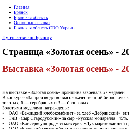
Главная
Брянск
Брянская область
Основные ссылки
Брянская область СВО Украина
Путешествие по Брянску
Страница
«Золотая осень» - 2
Выставка «Золотая осень» - 20
На выставке «Золотая осень» Брянщина завоевала 57 медалей
В конкурсе «За производство высококачественной биологичес
золотых, 6 — серебряных и 3 — бронзовых.
Золотыми медалями награждены:
• ОАО «Бежицкий хлебокомбинат» за хлеб «Дебрянский», ви
• ТнВ «Сыр Стародубский» за сыр «Русская моцарелла» 45%,
• ОАО «Консервсушпрод» за консервы «Лук маринованный це
• ОАО «Брянский мясокомбинат» за солонину постарорусски