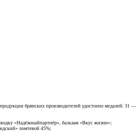
продукции брянских производителей удостоено медалей: 31 —
водку «Надёжныйпартнёр», бальзам «Вкус жизни»;
андский» ломтевой 45%;
;