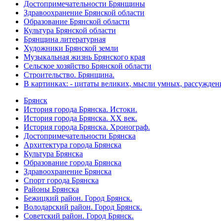
Достопримечательности Брянщины
Здравоохранение Брянской области
Образование Брянской области
Культура Брянской области
Брянщина литературная
Художники Брянской земли
Музыкальная жизнь Брянского края
Сельское хозяйство Брянской области
Строительство. Брянщина.
В картинках: - цитаты великих, мысли умных, рассужден
Брянск
История города Брянска. Истоки.
История города Брянска. XX век.
История города Брянска. Хронограф.
Достопримечательности Брянска
Архитектура города Брянска
Культура Брянска
Образование города Брянска
Здравоохранение Брянска
Спорт города Брянска
Районы Брянска
Бежицкий район. Город Брянск.
Володарский район. Город Брянск.
Советский район. Город Брянск.