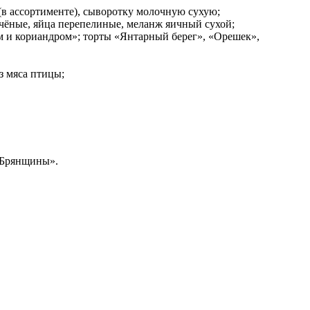
в ассортименте), сыворотку молочную сухую;
чёные, яйца перепелиные, меланж яичный сухой;
 и кориандром»; торты «Янтарный берег», «Орешек»,
з мяса птицы;
ы Брянщины».