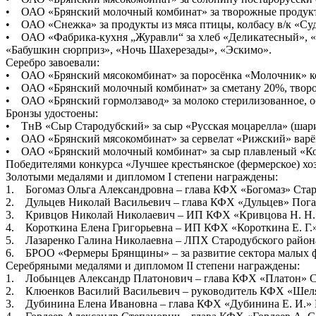
• ОАО «Брянский молочный комбинат» за творожные продукты
• ОАО «Снежка» за продукты из мяса птицы, колбасу в/к «Суд
• ОАО «Фабрика-кухня „Журавли“ за хлеб «Деликатесный», «П
«Бабушкин сюрприз», «Ночь Шахерезады», «Эскимо».
Серебро завоевали:
• ОАО «Брянский мясокомбинат» за поросёнка «Молочник» ко
• ОАО «Брянский молочный комбинат» за сметану 20%, творо
• ОАО «Брянский гормолзавод» за молоко стерилизованное, о
Бронзы удостоены:
• ТнВ «Сыр Стародубский» за сыр «Русская моцарелла» (шари
• ОАО «Брянский мясокомбинат» за сервелат «Рижский» варё
• ОАО «Брянский молочный комбинат» за сыр плавленый «К
Победителями конкурса «Лучшее крестьянское (фермерское) х
Золотыми медалями и дипломом I степени награждены:
1. Богомаз Ольга Александровна – глава КФХ «Богомаз» Стар
2. Дульцев Николай Васильевич – глава КФХ «Дульцев» Пога
3. Кривцов Николай Николаевич – ИП КФХ «Кривцова Н. Н.»
4. Короткина Елена Григорьевна – ИП КФХ «Короткина Е. Г.»
5. Лазаренко Галина Николаевна – ЛПХ Стародубского район
6. БРОО «Фермеры Брянщины» – за развитие сектора малых ф
Серебряными медалями и дипломом II степени награждены:
1. Лобынцев Александр Платонович – глава КФХ «Платон» Се
2. Клюенков Василий Васильевич – руководитель КФХ «Шеля
3. Дубинина Елена Ивановна – глава КФХ «Дубинина Е. И.» К