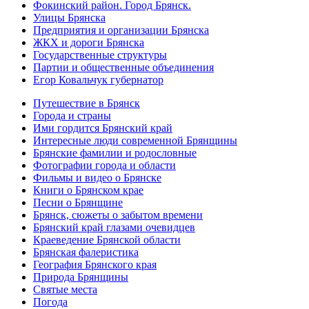
Фокинский район. Город Брянск.
Улицы Брянска
Предприятия и организации Брянска
ЖКХ и дороги Брянска
Государственные структуры
Партии и общественные объединения
Егор Ковальчук губернатор
Путешествие в Брянск
Города и страны
Ими гордится Брянский край
Интересные люди современной Брянщины
Брянские фамилии и родословные
Фотографии города и области
Фильмы и видео о Брянске
Книги о Брянском крае
Песни о Брянщине
Брянск, сюжеты о забытом времени
Брянский край глазами очевидцев
Краеведение Брянской области
Брянская фалеристика
География Брянского края
Природа Брянщины
Святые места
Погода