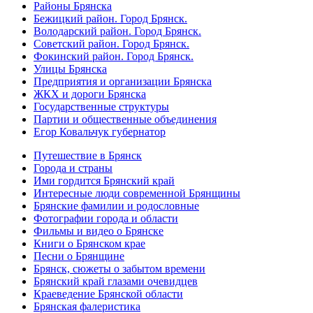
Районы Брянска
Бежицкий район. Город Брянск.
Володарский район. Город Брянск.
Советский район. Город Брянск.
Фокинский район. Город Брянск.
Улицы Брянска
Предприятия и организации Брянска
ЖКХ и дороги Брянска
Государственные структуры
Партии и общественные объединения
Егор Ковальчук губернатор
Путешествие в Брянск
Города и страны
Ими гордится Брянский край
Интересные люди современной Брянщины
Брянские фамилии и родословные
Фотографии города и области
Фильмы и видео о Брянске
Книги о Брянском крае
Песни о Брянщине
Брянск, сюжеты о забытом времени
Брянский край глазами очевидцев
Краеведение Брянской области
Брянская фалеристика