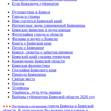
Егор Ковальчук губернатор
Путешествие в Брянск
Города и страны
Ими гордится Брянский край
Интересные люди современной Брянщины
Брянские фамилии и родословные
Фотографии города и области
Фильмы и видео о Брянске
Книги о Брянском крае
Песни о Брянщине
Брянск, сюжеты о забытом времени
Брянский край глазами очевидцев
Краеведение Брянской области
Брянская фалеристика
География Брянского края
Природа Брянщины
Святые места
Погода
Телефоны
Улыбнись...чуть чуть лирики
Выборы губернатора Брянской области 2026 год
города Брянска и Брянской
►
►
►
Предприятия и организации
области. В этом разделе Вы можете представить и