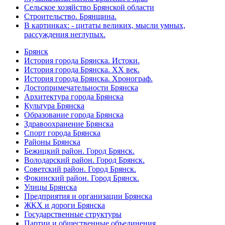
Сельское хозяйство Брянской области
Строительство. Брянщина.
В картинках: - цитаты великих, мысли умных,
рассуждения неглупых.
Брянск
История города Брянска. Истоки.
История города Брянска. XX век.
История города Брянска. Хронограф.
Достопримечательности Брянска
Архитектура города Брянска
Культура Брянска
Образование города Брянска
Здравоохранение Брянска
Спорт города Брянска
Районы Брянска
Бежицкий район. Город Брянск.
Володарский район. Город Брянск.
Советский район. Город Брянск.
Фокинский район. Город Брянск.
Улицы Брянска
Предприятия и организации Брянска
ЖКХ и дороги Брянска
Государственные структуры
Партии и общественные объединения