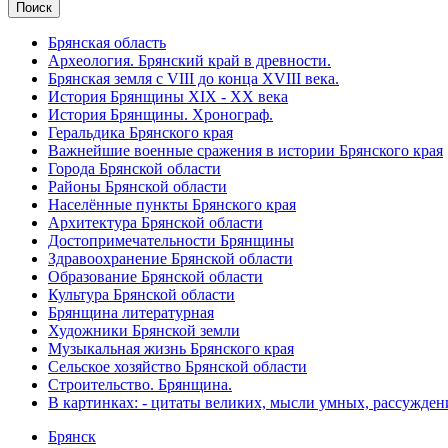
Брянская область
Археология. Брянский край в древности.
Брянская земля с VIII до конца XVIII века.
История Брянщины XIX - XX века
История Брянщины. Хронограф.
Геральдика Брянского края
Важнейшие военные сражения в истории Брянского края
Города Брянской области
Районы Брянской области
Населённые пункты Брянского края
Архитектура Брянской области
Достопримечательности Брянщины
Здравоохранение Брянской области
Образование Брянской области
Культура Брянской области
Брянщина литературная
Художники Брянской земли
Музыкальная жизнь Брянского края
Сельское хозяйство Брянской области
Строительство. Брянщина.
В картинках: - цитаты великих, мысли умных, рассужден
Брянск