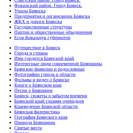
Советский район. Город Брянск.
Фокинский район. Город Брянск.
Улицы Брянска
Предприятия и организации Брянска
ЖКХ и дороги Брянска
Государственные структуры
Партии и общественные объединения
Егор Ковальчук губернатор
Путешествие в Брянск
Города и страны
Ими гордится Брянский край
Интересные люди современной Брянщины
Брянские фамилии и родословные
Фотографии города и области
Фильмы и видео о Брянске
Книги о Брянском крае
Песни о Брянщине
Брянск, сюжеты о забытом времени
Брянский край глазами очевидцев
Краеведение Брянской области
Брянская фалеристика
География Брянского края
Природа Брянщины
Святые места