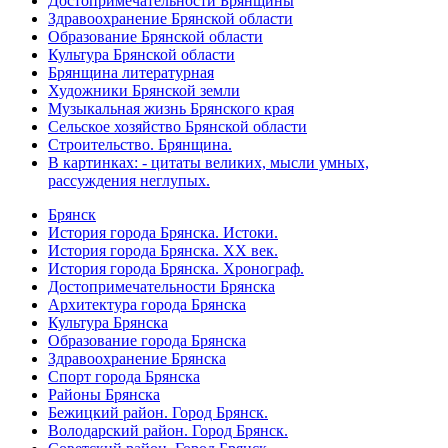
Достопримечательности Брянщины
Здравоохранение Брянской области
Образование Брянской области
Культура Брянской области
Брянщина литературная
Художники Брянской земли
Музыкальная жизнь Брянского края
Сельское хозяйство Брянской области
Строительство. Брянщина.
В картинках: - цитаты великих, мысли умных,
рассуждения неглупых.
Брянск
История города Брянска. Истоки.
История города Брянска. XX век.
История города Брянска. Хронограф.
Достопримечательности Брянска
Архитектура города Брянска
Культура Брянска
Образование города Брянска
Здравоохранение Брянска
Спорт города Брянска
Районы Брянска
Бежицкий район. Город Брянск.
Володарский район. Город Брянск.