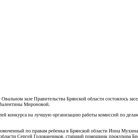
в Овальном зале Правительства Брянской области состоялось зас
и Валентины Мироновой.
елей конкурса на лучшую организацию работы комиссий по дела
лномоченный по правам ребенка в Брянской области Инна Мухин
 области Сергей Голованчиков, старший помощник прокурора Бр