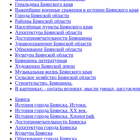
Геральдика Брянского края
Важнейшие военные сражения в истории Брянского края
Города Брянской области
Районы Брянской области
Населённые пункты Брянского края
Архитектура Брянской области
Достопримечательности Брянщины
Здравоохранение Брянской области
Образование Брянской области
Культура Брянской области
Брянщина литературная
Художники Брянской земли
Музыкальная жизнь Брянского края
Сельское хозяйство Брянской области
Строительство. Брянщина.
В картинках: - цитаты великих, мысли умных, рассужден
Брянск
История города Брянска. Истоки.
История города Брянска. XX век.
История города Брянска. Хронограф.
Достопримечательности Брянска
Архитектура города Брянска
Культура Брянска
Образование города Брянска