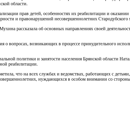
ской области.
ализации прав детей, особенностях их реабилитации и оказани
орности и правонарушений несовершеннолетних Стародубского 
ухина рассказала об основных направлениях своей деятельност
я о вопросах, возникающих в процессе принудительного испо
иальной политики и занятости населения Брянской области Ната
ной реабилитации.
етила, что на всех службах и ведомствах, работающих с детьми
есовершеннолетних, нуждающихся в особом внимании со стороны 