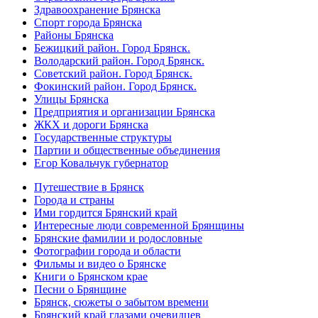
Здравоохранение Брянска
Спорт города Брянска
Районы Брянска
Бежицкий район. Город Брянск.
Володарский район. Город Брянск.
Советский район. Город Брянск.
Фокинский район. Город Брянск.
Улицы Брянска
Предприятия и организации Брянска
ЖКХ и дороги Брянска
Государственные структуры
Партии и общественные объединения
Егор Ковальчук губернатор
Путешествие в Брянск
Города и страны
Ими гордится Брянский край
Интересные люди современной Брянщины
Брянские фамилии и родословные
Фотографии города и области
Фильмы и видео о Брянске
Книги о Брянском крае
Песни о Брянщине
Брянск, сюжеты о забытом времени
Брянский край глазами очевидцев