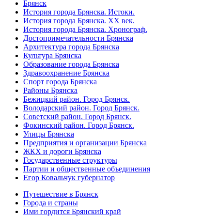
Брянск
История города Брянска. Истоки.
История города Брянска. XX век.
История города Брянска. Хронограф.
Достопримечательности Брянска
Архитектура города Брянска
Культура Брянска
Образование города Брянска
Здравоохранение Брянска
Спорт города Брянска
Районы Брянска
Бежицкий район. Город Брянск.
Володарский район. Город Брянск.
Советский район. Город Брянск.
Фокинский район. Город Брянск.
Улицы Брянска
Предприятия и организации Брянска
ЖКХ и дороги Брянска
Государственные структуры
Партии и общественные объединения
Егор Ковальчук губернатор
Путешествие в Брянск
Города и страны
Ими гордится Брянский край