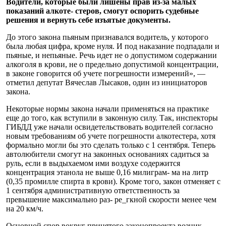
Водите­ли, которые были лишены прав из-за малых
показаний алкоте- стеров, смогут оспорить судеб­ные
решения и вернуть себе изъятые документы.
До этого закона пьяным при­знавался водитель, у которого
была любая цифра, кроме нуля. И под наказание подпадали и
пьяные, и непьяные. Речь идет не о допустимом содержании
ал­коголя в крови, не о предельно допустимой концентрации,
в за­коне говорится об учете погреш­ности измерений», —
отметил депутат Вячеслав Лысаков, один из инициаторов
закона.
Некоторые нормы закона на­чали применяться на практи­ке
еще до того, как вступили в законную силу. Так, инспекто­ры
ГИБДД уже начали освиде­тельствовать водителей соглас­но
новым требованиям об учете погрешности алкотестера, хотя
формально могли бы это сделать только с 1 сентября. Теперь
ав­толюбители смогут на законных основаниях садиться за
руль, если в выдыхаемом ими воз­духе содержится
концентрация этанола не выше 0,16 милиграм- ма на литр
(0,35 промилле спир­та в крови). Кроме того, закон отменяет с
1 сентября админи­стративную ответственность за
превышение максимально раз- ре_гкной скорости менее чем
на 20 км/ч.
Основной спор вокруг при­нятого законопроекта возник