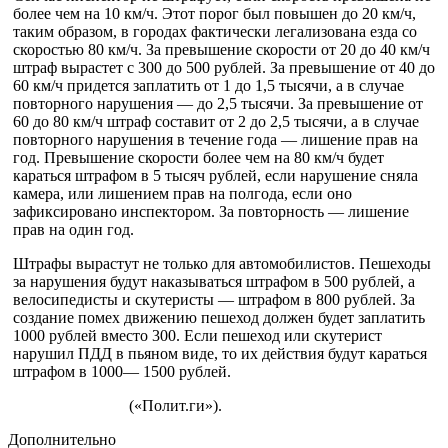
более чем на 10 км/ч. Этот порог был повышен до 20 км/ч,
таким образом, в городах фак­тически легализована езда со
скоростью 80 км/ч. За превы­шение скорости от 20 до 40 км/ч
штраф вырастет с 300 до 500 ру­блей. За превышение от 40 до
60 км/ч придется заплатить от 1 до 1,5 тысячи, а в случае
повторно­го нарушения — до 2,5 тысячи. За превышение от
60 до 80 км/ч штраф составит от 2 до 2,5 тыся­чи, а в случае
повторного нару­шения в течение года — лишение прав на
год. Превышение ско­рости более чем на 80 км/ч бу­дет
караться штрафом в 5 тысяч рублей, если нарушение сняла
камера, или лишением прав на полгода, если оно
зафиксирова­но инспектором. За повторность — лишение
прав на один год.
Штрафы вырастут не только для автомобилистов. Пешехо­ды
за нарушения будут наказы­ваться штрафом в 500 рублей, а
велосипедисты и скутеристы — штрафом в 800 рублей. За
соз­дание помех движению пешеход должен будет заплатить
1000 ру­блей вместо 300. Если пешеход или скутерист
нарушил ПДД в пьяном виде, то их действия бу­дут караться
штрафом в 1000— 1500 рублей.
(«Полит.ги»).
Дополнительно