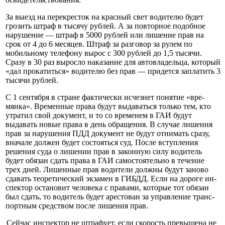
За выезд на перекресток на красный свет водителю будет
грозить штраф в тысячу рублей. А за повторное подобное
нару­шение — штраф в 5000 рублей или лишение прав на
срок от 4 до 6 месяцев. Штраф за разго­вор за рулем по
мобильному те­лефону вырос с 300 рублей до 1,5 тысячи.
Сразу в 30 раз вырос­ло наказание для автовладельца, который
«дал прокатиться» во­дителю без прав — придется за­платить 3
тысячи рублей.
С 1 сентября в стране фак­тически исчезнет понятие «вре­
мянка». Временные права бу­дут выдаваться только тем, кто
утратил свой документ, и то со временем в ГАИ будут
выдавать новые права в день обращения. В случае лишения
прав за на­рушения ПДД документ не бу­дут отнимать сразу,
вначале дол­жен будет состояться суд. После вступления
решения суда о ли­шении прав в законную силу во­дитель
будет обязан сдать права в ГАИ самостоятельно в тече­ние
трех дней. Лишенные прав водители должны будут заново
сдавать теоретический экзамен в ГИБДД. Если на дороге ин­
спектор остановит человека с правами, которые тот обязан
был сдать, то водитель будет арестован за управление транс­
портным средством после лише­ния прав.
Сейчас инспектор не штра­фует, если скорость превышена не