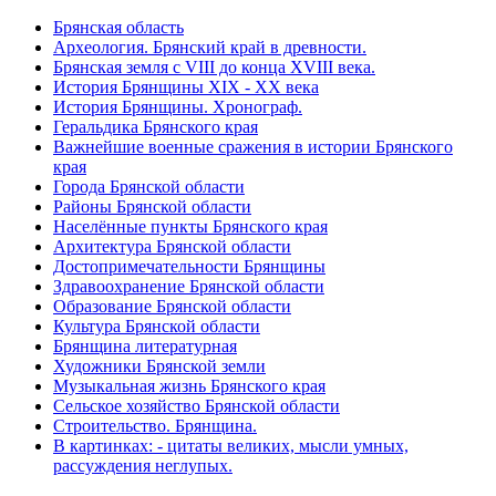
Брянская область
Археология. Брянский край в древности.
Брянская земля с VIII до конца XVIII века.
История Брянщины XIX - XX века
История Брянщины. Хронограф.
Геральдика Брянского края
Важнейшие военные сражения в истории Брянского
края
Города Брянской области
Районы Брянской области
Населённые пункты Брянского края
Архитектура Брянской области
Достопримечательности Брянщины
Здравоохранение Брянской области
Образование Брянской области
Культура Брянской области
Брянщина литературная
Художники Брянской земли
Музыкальная жизнь Брянского края
Сельское хозяйство Брянской области
Строительство. Брянщина.
В картинках: - цитаты великих, мысли умных,
рассуждения неглупых.