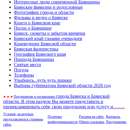
Интересные люди современной Брянщины
Брянские фамилии и родословные
Фотографии города и области
Фильмы и видео о Брянске
Книги о Брянском крае
Песни о Брянщине
Брянск, сюжеты о забытом времени
Брянский край глазами очевидцев
Краеведение Брянской области
Брянская фалеристика
География Брянского края
Природа Брянщины
Святые места
Погода
Телефоны
Улыбнись...чуть чуть лирики
Выборы губернатора Брянской области 2026 год
города Брянска и Брянской
►
►
►
Предприятия и организации
области. В этом разделе Вы можете представить и
прорекламировать себя, свою продукцию или услугу и
..
........
Условия, на которых
Политика
Реклама на сайте.
Контакты.
предоставляются страницы
конфиденциальности
Обмен ссылками.
Предложения.
сайта.