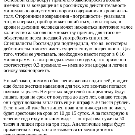
именно из-за возвращения в российскую действительность
минимально допустимого по­рога содержания в крови алко­
голя. Сторонники возвращения «погрешности» указывали,
что, во-первых, прибор может оши­баться, а во-вторых, в
крови и дыхании человека может нахо­диться ничтожно малое
коли­чество алкоголя по множеству причин, для этого не
обязатель­но перед поездкой употреблять спиртное.
Специалисты Гос­стандарта подтвердили, что ал- котестеры
действительно могут иметь существенную погреш­ность. Для
того, чтобы ее учи­тывать, необходимо ввести по­рог в 0,16
миллиграмма на литр выдыхаемого воздуха, что при­мерно
соответствует 0,3 промил­ле — именно эти цифры и легли в
основу законопроекта.
Новый закон, помимо облег­чения жизни водителей, вводит
еще более жесткие наказания для тех, кто все-таки попался
пьяным за рулем. Нетрезвых во­дителей по-прежнему будут
ли­шать прав на срок от полутора до двух лет, однако теперь
они будут должны заплатить еще и штраф в 30 тысяч рублей.
Если пьяный уже был лишен прав или никогда их не имел,
будет арестован на срок от 10 до 15 суток. А за повторную в
тече­ние года езду в пьяном виде — оштрафован уже на 50
тысяч и лишен прав на три года. Анало­гичные меры будут
применены к тем, кто отказывается от меди­цинского
освидетельствования.