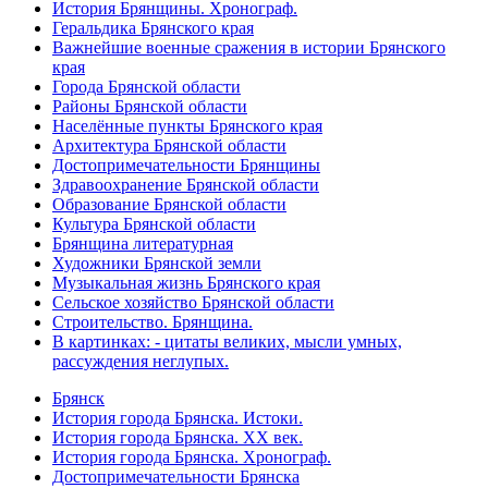
История Брянщины. Хронограф.
Геральдика Брянского края
Важнейшие военные сражения в истории Брянского
края
Города Брянской области
Районы Брянской области
Населённые пункты Брянского края
Архитектура Брянской области
Достопримечательности Брянщины
Здравоохранение Брянской области
Образование Брянской области
Культура Брянской области
Брянщина литературная
Художники Брянской земли
Музыкальная жизнь Брянского края
Сельское хозяйство Брянской области
Строительство. Брянщина.
В картинках: - цитаты великих, мысли умных,
рассуждения неглупых.
Брянск
История города Брянска. Истоки.
История города Брянска. XX век.
История города Брянска. Хронограф.
Достопримечательности Брянска