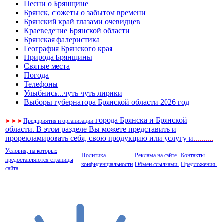
Песни о Брянщине
Брянск, сюжеты о забытом времени
Брянский край глазами очевидцев
Краеведение Брянской области
Брянская фалеристика
География Брянского края
Природа Брянщины
Святые места
Погода
Телефоны
Улыбнись...чуть чуть лирики
Выборы губернатора Брянской области 2026 год
города Брянска и Брянской
►
►
►
Предприятия и организации
области. В этом разделе Вы можете представить и
прорекламировать себя, свою продукцию или услугу и
..
........
Условия, на которых
Политика
Реклама на сайте.
Контакты.
предоставляются страницы
конфиденциальности
Обмен ссылками.
Предложения.
сайта.