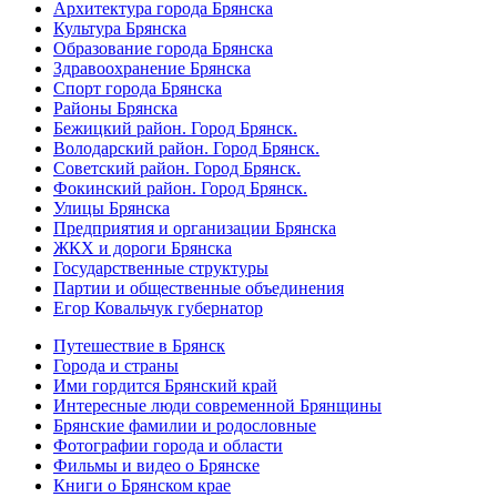
Архитектура города Брянска
Культура Брянска
Образование города Брянска
Здравоохранение Брянска
Спорт города Брянска
Районы Брянска
Бежицкий район. Город Брянск.
Володарский район. Город Брянск.
Советский район. Город Брянск.
Фокинский район. Город Брянск.
Улицы Брянска
Предприятия и организации Брянска
ЖКХ и дороги Брянска
Государственные структуры
Партии и общественные объединения
Егор Ковальчук губернатор
Путешествие в Брянск
Города и страны
Ими гордится Брянский край
Интересные люди современной Брянщины
Брянские фамилии и родословные
Фотографии города и области
Фильмы и видео о Брянске
Книги о Брянском крае