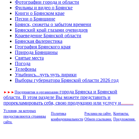
Фотографии города и области
Фильмы и видео о Брянске
Книги о Брянском крае
Песни о Брянщине
Брянск, сюжеты о забытом времени
Брянский край глазами очевидцев
Краеведение Брянской области
Брянская фалеристика
География Брянского края
Природа Брянщины
Святые места
Погода
Телефоны
Улыбнись...чуть чуть лирики
Выборы губернатора Брянской области 2026 год
города Брянска и Брянской
►
►
►
Предприятия и организации
области. В этом разделе Вы можете представить и
прорекламировать себя, свою продукцию или услугу и
..
........
Условия, на которых
Политика
Реклама на сайте.
Контакты.
предоставляются страницы
конфиденциальности
Обмен ссылками.
Предложения.
сайта.