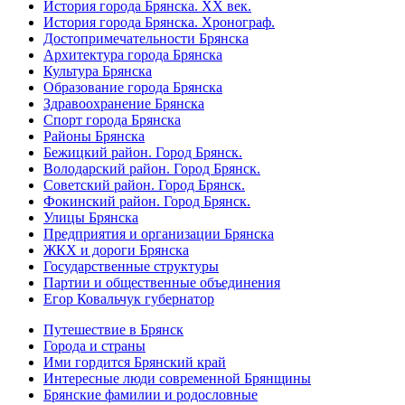
История города Брянска. XX век.
История города Брянска. Хронограф.
Достопримечательности Брянска
Архитектура города Брянска
Культура Брянска
Образование города Брянска
Здравоохранение Брянска
Спорт города Брянска
Районы Брянска
Бежицкий район. Город Брянск.
Володарский район. Город Брянск.
Советский район. Город Брянск.
Фокинский район. Город Брянск.
Улицы Брянска
Предприятия и организации Брянска
ЖКХ и дороги Брянска
Государственные структуры
Партии и общественные объединения
Егор Ковальчук губернатор
Путешествие в Брянск
Города и страны
Ими гордится Брянский край
Интересные люди современной Брянщины
Брянские фамилии и родословные