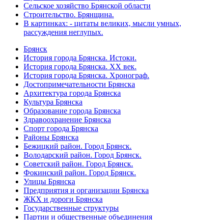
Сельское хозяйство Брянской области
Строительство. Брянщина.
В картинках: - цитаты великих, мысли умных,
рассуждения неглупых.
Брянск
История города Брянска. Истоки.
История города Брянска. XX век.
История города Брянска. Хронограф.
Достопримечательности Брянска
Архитектура города Брянска
Культура Брянска
Образование города Брянска
Здравоохранение Брянска
Спорт города Брянска
Районы Брянска
Бежицкий район. Город Брянск.
Володарский район. Город Брянск.
Советский район. Город Брянск.
Фокинский район. Город Брянск.
Улицы Брянска
Предприятия и организации Брянска
ЖКХ и дороги Брянска
Государственные структуры
Партии и общественные объединения