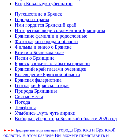
Егор Ковальчук губернатор
Путешествие в Брянск
Города и страны
Ими гордится Брянский край
Интересные люди современной Брянщины
Брянские фамилии и родословные
Фотографии города и области
Фильмы и видео о Брянске
Книги о Брянском крае
Песни о Брянщине
Брянск, сюжеты о забытом времени
Брянский край глазами очевидцев
Краеведение Брянской области
Брянская фалеристика
География Брянского края
Природа Брянщины
Святые места
Погода
Телефоны
Улыбнись...чуть чуть лирики
Выборы губернатора Брянской области 2026 год
города Брянска и Брянской
►
►
►
Предприятия и организации
области. В этом разделе Вы можете представить и