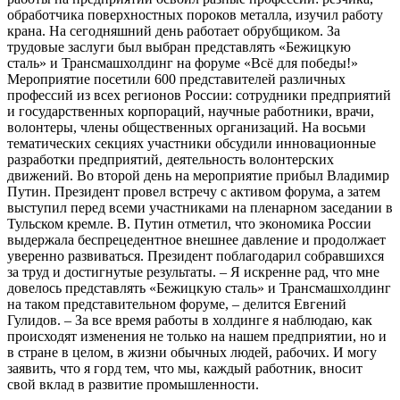
обработчика поверхностных пороков металла, изучил работу
крана. На сегодняшний день работает обрубщиком. За
трудовые заслуги был выбран представлять «Бежицкую
сталь» и Трансмашхолдинг на форуме «Всё для победы!»
Мероприятие посетили 600 представителей различных
профессий из всех регионов России: сотрудники предприятий
и государственных корпораций, научные работники, врачи,
волонтеры, члены общественных организаций. На восьми
тематических секциях участники обсудили инновационные
разработки предприятий, деятельность волонтерских
движений. Во второй день на мероприятие прибыл Владимир
Путин. Президент провел встречу с активом форума, а затем
выступил перед всеми участниками на пленарном заседании в
Тульском кремле. В. Путин отметил, что экономика России
выдержала беспрецедентное внешнее давление и продолжает
уверенно развиваться. Президент поблагодарил собравшихся
за труд и достигнутые результаты. – Я искренне рад, что мне
довелось представлять «Бежицкую сталь» и Трансмашхолдинг
на таком представительном форуме, – делится Евгений
Гулидов. – За все время работы в холдинге я наблюдаю, как
происходят изменения не только на нашем предприятии, но и
в стране в целом, в жизни обычных людей, рабочих. И могу
заявить, что я горд тем, что мы, каждый работник, вносит
свой вклад в развитие промышленности.