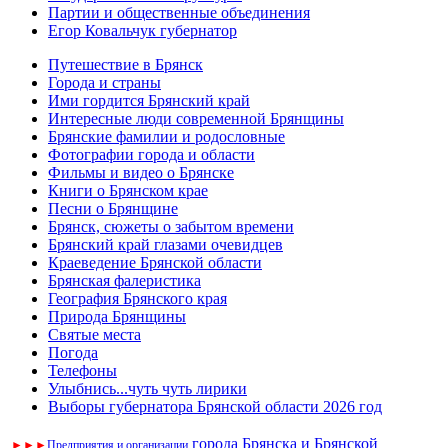
Партии и общественные объединения
Егор Ковальчук губернатор
Путешествие в Брянск
Города и страны
Ими гордится Брянский край
Интересные люди современной Брянщины
Брянские фамилии и родословные
Фотографии города и области
Фильмы и видео о Брянске
Книги о Брянском крае
Песни о Брянщине
Брянск, сюжеты о забытом времени
Брянский край глазами очевидцев
Краеведение Брянской области
Брянская фалеристика
География Брянского края
Природа Брянщины
Святые места
Погода
Телефоны
Улыбнись...чуть чуть лирики
Выборы губернатора Брянской области 2026 год
города Брянска и Брянской
►
►
►
Предприятия и организации