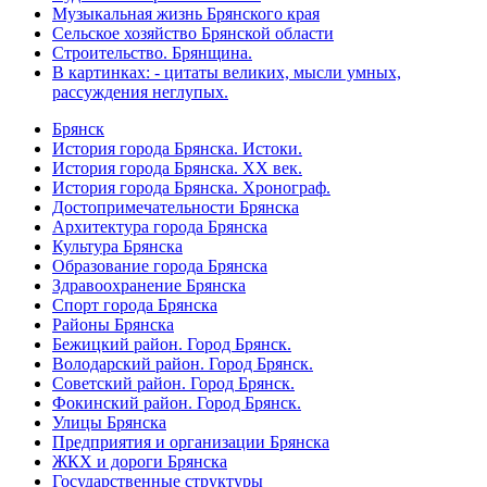
Музыкальная жизнь Брянского края
Сельское хозяйство Брянской области
Строительство. Брянщина.
В картинках: - цитаты великих, мысли умных,
рассуждения неглупых.
Брянск
История города Брянска. Истоки.
История города Брянска. XX век.
История города Брянска. Хронограф.
Достопримечательности Брянска
Архитектура города Брянска
Культура Брянска
Образование города Брянска
Здравоохранение Брянска
Спорт города Брянска
Районы Брянска
Бежицкий район. Город Брянск.
Володарский район. Город Брянск.
Советский район. Город Брянск.
Фокинский район. Город Брянск.
Улицы Брянска
Предприятия и организации Брянска
ЖКХ и дороги Брянска
Государственные структуры