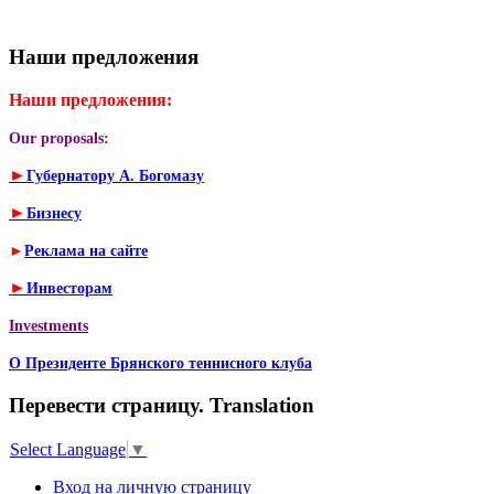
Наши предложения
Наши предложения:
Our proposals:
►
Губернатору А. Богомазу
►
Бизнесу
►
Реклама на сайте
►
Инвесторам
Investments
О Президенте Брянского теннисного клуба
Перевести страницу. Translation
Select Language
▼
Вход на личную страницу