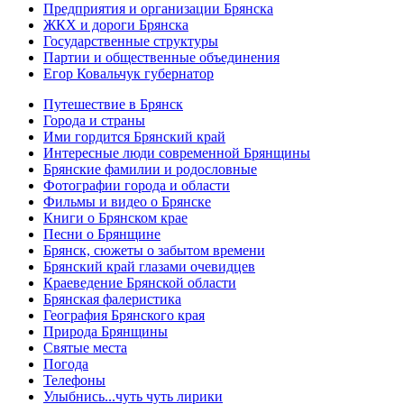
Предприятия и организации Брянска
ЖКХ и дороги Брянска
Государственные структуры
Партии и общественные объединения
Егор Ковальчук губернатор
Путешествие в Брянск
Города и страны
Ими гордится Брянский край
Интересные люди современной Брянщины
Брянские фамилии и родословные
Фотографии города и области
Фильмы и видео о Брянске
Книги о Брянском крае
Песни о Брянщине
Брянск, сюжеты о забытом времени
Брянский край глазами очевидцев
Краеведение Брянской области
Брянская фалеристика
География Брянского края
Природа Брянщины
Святые места
Погода
Телефоны
Улыбнись...чуть чуть лирики