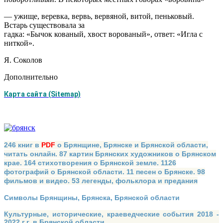
— ужище, веревка, вервь, вервяной, витой, пеньковый.
Встарь существовала за­
гадка: «Бычок кованый, хвост ворованый», ответ: «Игла с
ниткой».
Я. Соколов
Дополнительно
Карта сайта (Sitemap)
246 книг в
PDF
о Брянщине, Брянске и Брянской области,
читать онлайн. 87 картин Брянских художников о Брянском
крае. 164 стихотворения о Брянской земле. 1126
фотографий о Брянской области. 11 песен о Брянске. 98
фильмов и видео. 53 легенды, фольклора и предания
Символы Брянщины, Брянска, Брянской области
Культурные, исторические, краеведческие события 2018 -
2022 г.г. в Брянской области