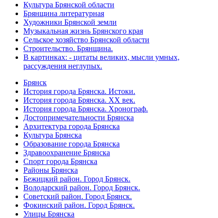
Культура Брянской области
Брянщина литературная
Художники Брянской земли
Музыкальная жизнь Брянского края
Сельское хозяйство Брянской области
Строительство. Брянщина.
В картинках: - цитаты великих, мысли умных,
рассуждения неглупых.
Брянск
История города Брянска. Истоки.
История города Брянска. XX век.
История города Брянска. Хронограф.
Достопримечательности Брянска
Архитектура города Брянска
Культура Брянска
Образование города Брянска
Здравоохранение Брянска
Спорт города Брянска
Районы Брянска
Бежицкий район. Город Брянск.
Володарский район. Город Брянск.
Советский район. Город Брянск.
Фокинский район. Город Брянск.
Улицы Брянска