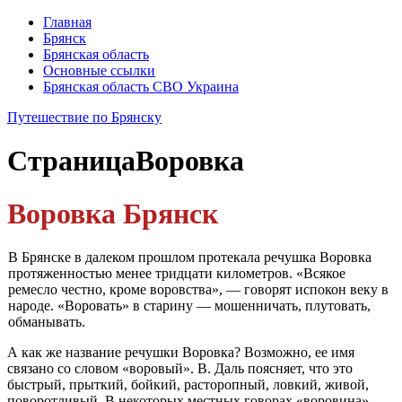
Главная
Брянск
Брянская область
Основные ссылки
Брянская область СВО Украина
Путешествие по Брянску
Страница
Воровка
Воровка Брянск
В Брянске в далеком прошлом протекала речушка Воровка
протяженностью менее тридцати километров. «Всякое
ремесло честно, кроме воровства», — го­ворят испокон веку в
народе. «Воровать» в старину — мошенничать, плутовать,
обманывать.
А как же название речушки Воровка? Возможно, ее имя
связано со словом «воровый». В. Даль поясняет, что это
быстрый, прыткий, бойкий, растороп­ный, ловкий, живой,
поворотливый. В некоторых местных говорах «воровина»