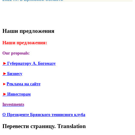
Наши предложения
Наши предложения:
Our proposals:
►
Губернатору А. Богомазу
►
Бизнесу
►
Реклама на сайте
►
Инвесторам
Investments
О Президенте Брянского теннисного клуба
Перевести страницу. Translation