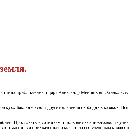
земля.
е гостинца приближенный царя Александр Меншиков. Однако всес
кую, Бакланьскую и другие владения свободных казаков. Вся э
лябией. Простоватым сотникам и полковникам показывали чудны
 этой магии вся прихваченная земля стала его удельным княжес