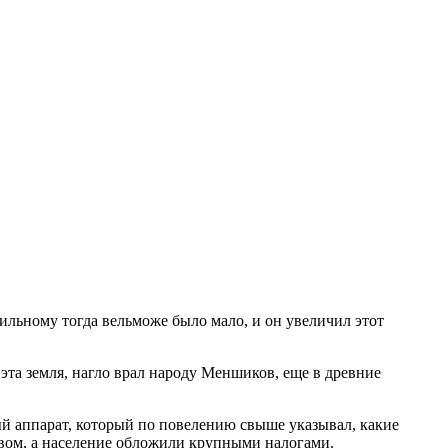
ильному тогда вельможе было мало, и он увеличил этот
та земля, нагло врал народу Меншиков, еще в древние
й аппарат, который по повелению свыше указывал, какие
твом, а население обложили крупными налогами.