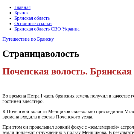
Главная
Брянск
Брянская область
Основные ссылки
Брянская область СВО Украина
Путешествие по Брянску
Страница
волость
Почепская волость. Брянская 
Во времена Петра I часть брянских земель получил в качеств
гостинец вдесятеро.
К Почепской волости Менщиков своевольно присоединил Мглинс
времена входила в состав Почепского уезда.
При этом он проделывал ловкий фокус с «землемерной» астро
земли подлежат отчуждению в пользу Меншикова. В результате