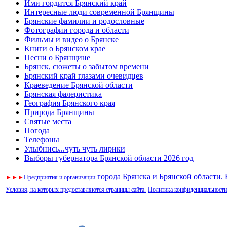
Ими гордится Брянский край
Интересные люди современной Брянщины
Брянские фамилии и родословные
Фотографии города и области
Фильмы и видео о Брянске
Книги о Брянском крае
Песни о Брянщине
Брянск, сюжеты о забытом времени
Брянский край глазами очевидцев
Краеведение Брянской области
Брянская фалеристика
География Брянского края
Природа Брянщины
Святые места
Погода
Телефоны
Улыбнись...чуть чуть лирики
Выборы губернатора Брянской области 2026 год
города Брянска и Брянской области.
►
►
►
Предприятия и организации
Условия, на которых предоставляются страницы сайта.
Политика конфиденциальности