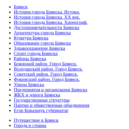
Брянск
История города Брянска. Истоки.
История города Брянска. XX век.
История города Брянска. Хронограф.
Достопримечательности Брянска
Архитектура города Брянска
Культура Брянска
Образование города Брянска
Здравоохранение Брянска
Спорт города Брянска
Районы Брянска
Бежицкий район. Город Брянск.
Володарский район. Город Брянск.
Советский район. Город Брянск.
Фокинский район. Город Брянск.
Улицы Брянска
Предприятия и организации Брянска
ЖКХ и дороги Брянска
Государственные структуры
Партии и общественные объединения
Егор Ковальчук губернатор
Путешествие в Брянск
Города и страны