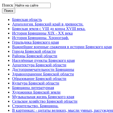
Поиск
Брянская область
Археология. Брянский край в древности.
Брянская земля с VIII до конца XVIII века.
История Брянщины XIX - XX века
История Брянщины. Хронограф.
Геральдика Брянского края
Важнейшие военные сражения в истории Брянского края
Города Брянской области
Районы Брянской области
Населённые пункты Брянского края
Архитектура Брянской области
Достопримечательности Брянщины
Здравоохранение Брянской области
Образование Брянской области
Культура Брянской области
Брянщина литературная
Художники Брянской земли
Музыкальная жизнь Брянского края
Сельское хозяйство Брянской области
Строительство. Брянщина.
В картинках: - цитаты великих, мысли умных, рассужден