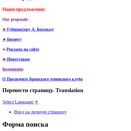
Наши предложения:
Our proposals:
►
Губернатору А. Богомазу
►
Бизнесу
►
Реклама на сайте
►
Инвесторам
Investments
О Президенте Брянского теннисного клуба
Перевести страницу. Translation
Select Language
▼
Вход на личную страницу
Форма поиска