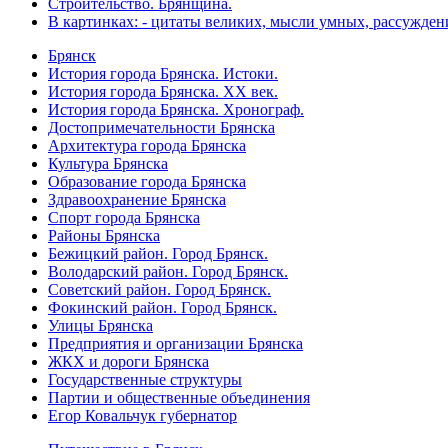
Строительство. Брянщина.
В картинках: - цитаты великих, мысли умных, рассужден
Брянск
История города Брянска. Истоки.
История города Брянска. XX век.
История города Брянска. Хронограф.
Достопримечательности Брянска
Архитектура города Брянска
Культура Брянска
Образование города Брянска
Здравоохранение Брянска
Спорт города Брянска
Районы Брянска
Бежицкий район. Город Брянск.
Володарский район. Город Брянск.
Советский район. Город Брянск.
Фокинский район. Город Брянск.
Улицы Брянска
Предприятия и организации Брянска
ЖКХ и дороги Брянска
Государственные структуры
Партии и общественные объединения
Егор Ковальчук губернатор