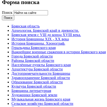
Форма поиска
Поиск
Брянская область
Археология. Брянский край в древности.
Брянская земля с VIII до конца XVIII века.
История Брянщины XIX - XX века
История Брянщины. Хронограф.
Геральдика Брянского края
Важнейшие военные сражения в истории Брянского края
Города Брянской области
Районы Брянской области
Населённые пункты Брянского края
Архитектура Брянской области
Достопримечательности Брянщины
Здравоохранение Брянской области
Образование Брянской области
Культура Брянской области
Брянщина литературная
Художники Брянской земли
Музыкальная жизнь Брянского края
Сельское хозяйство Брянской области