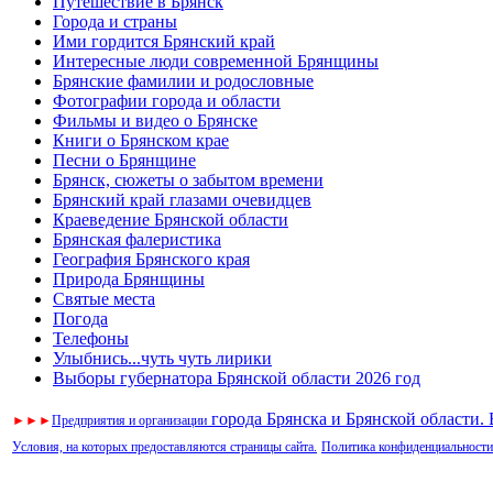
Путешествие в Брянск
Города и страны
Ими гордится Брянский край
Интересные люди современной Брянщины
Брянские фамилии и родословные
Фотографии города и области
Фильмы и видео о Брянске
Книги о Брянском крае
Песни о Брянщине
Брянск, сюжеты о забытом времени
Брянский край глазами очевидцев
Краеведение Брянской области
Брянская фалеристика
География Брянского края
Природа Брянщины
Святые места
Погода
Телефоны
Улыбнись...чуть чуть лирики
Выборы губернатора Брянской области 2026 год
города Брянска и Брянской области.
►
►
►
Предприятия и организации
Условия, на которых предоставляются страницы сайта.
Политика конфиденциальности