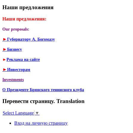
Наши предложения
Наши предложения:
Our proposals:
►
Губернатору А. Богомазу
►
Бизнесу
►
Реклама на сайте
►
Инвесторам
Investments
О Президенте Брянского теннисного клуба
Перевести страницу. Translation
Select Language
▼
Вход на личную страницу