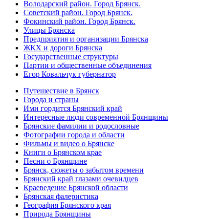
Володарский район. Город Брянск.
Советский район. Город Брянск.
Фокинский район. Город Брянск.
Улицы Брянска
Предприятия и организации Брянска
ЖКХ и дороги Брянска
Государственные структуры
Партии и общественные объединения
Егор Ковальчук губернатор
Путешествие в Брянск
Города и страны
Ими гордится Брянский край
Интересные люди современной Брянщины
Брянские фамилии и родословные
Фотографии города и области
Фильмы и видео о Брянске
Книги о Брянском крае
Песни о Брянщине
Брянск, сюжеты о забытом времени
Брянский край глазами очевидцев
Краеведение Брянской области
Брянская фалеристика
География Брянского края
Природа Брянщины