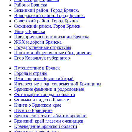
Районы Брянска
Бежицкий район. Город Брянск.
Володарский район. Город Брянск.
Советский район. Город Брянск.
Фокинский район. Город Брянск.
Улицы Брянска
Предприятия и организации Брянска
ЖКХ и дороги Брянска
Государственные структуры
Партии и общественные объединения
Егор Ковальчук губернатор
Путешествие в Брянск
Города и страны
Ими гордится Брянский край
Интересные люди современной Брянщины
Брянские фамилии и родословные
Фотографии города и области
Фильмы и видео о Брянске
Книги о Брянском крае
Песни о Брянщине
Брянск, сюжеты о забытом времени
Брянский край глазами очевидцев
Краеведение Брянской области
Брянская фалеристика