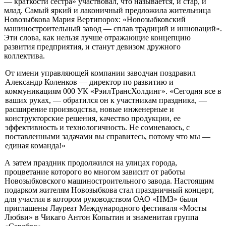
— краткости сестра» участвовал, что называется, и стар, и
млад. Самый яркий и лаконичный предложила жительница
Новозыбкова Мария Вертипорох: «Ново­зыбковский
машиностроительный завод — сплав традиций и инноваций».
Эти слова, как нельзя лучше отражающие концепцию
развития предприятия, и станут девизом дружного
коллектива.
От имени управляющей компании заводчан поздравил
Александр Коленков — директор по развитию и
коммуникациям 000 УК «РэилТрансХолдинг». «Се­годня все в
ваших руках, — обратился он к участникам праздника, —
расши­рение производства, новые инженерные и
конструкторские решения, качество продукции, ее
эффективность и технологичность. Не сомневаюсь, с
поставлен­ными задачами вы справитесь, потому что мы —
единая команда!»
А затем праздник продолжился на улицах города,
процветание которого во многом зависит от работы
Новозыбковского машиностроительного заво­да. Настоящим
подарком жителям Новозыбкова стал праздничный концерт,
для участия в котором руководством ОАО «НМЗ» были
приглашены Лауреат Международного фестиваля «Мосты
Любви» в Чикаго Антон Копытин и зна­менитая группа