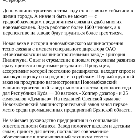
«Серебро».
День машиностроителя в этом году стал главным событием в
жизни го­рода. А иначе и быть не может — с
градообразующим предприятием свя­зана судьба многих
новозыбковцев. Здесь работают более 1600 человек, а в
перспективе на заводе будут трудиться более трех тысяч.
Новая веха в истории новозыбковского машиностроения
тесно свя­зана с именем генерального директора ОАО
«Новозыбковский машино­строительный завод» Григория
Пилипчука. Опыт и стремление к новым горизонтам развития
сразу принесли ощутимые результаты. Продукция,
ассортимент которой постоянно расширяется, находит спрос и
высокую оценку и на родине, и за рубежом. Первый крупный
заказ на продукцию вагоностроения Новозыбковский
машиностроительный завод выполнил летом прошлого года
для Республики Куба — 30 вагонов «Хоппер-доза­тор» и 25
самосвалов «Думпкар». На недавней Свенской ярмарке
Новозыб­ковский машиностроительный завод занял первое
место среди промыш­ленных предприятий Брянской области.
Не забывает руководство предприятия и о социальной
ответственно­сти бизнеса. Завод помогает школам и детским
садам, приюту для де­тей, поставляет современное
оборудование в промышленный техникум города