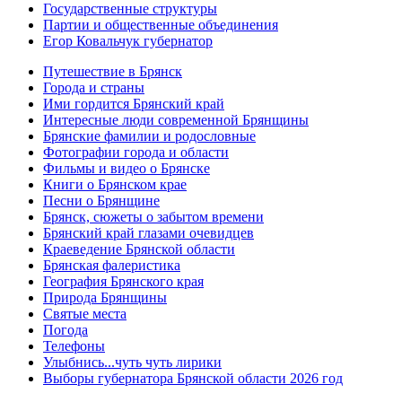
Государственные структуры
Партии и общественные объединения
Егор Ковальчук губернатор
Путешествие в Брянск
Города и страны
Ими гордится Брянский край
Интересные люди современной Брянщины
Брянские фамилии и родословные
Фотографии города и области
Фильмы и видео о Брянске
Книги о Брянском крае
Песни о Брянщине
Брянск, сюжеты о забытом времени
Брянский край глазами очевидцев
Краеведение Брянской области
Брянская фалеристика
География Брянского края
Природа Брянщины
Святые места
Погода
Телефоны
Улыбнись...чуть чуть лирики
Выборы губернатора Брянской области 2026 год