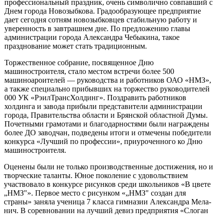
профессиональный праздник, очень символично совпавший с
Днем города Новозыбкова. Градообразующее предприятие
дает сегодня сотням новозыбковцев стабильную работу и
уверенность в завтрашнем дне. По предложению главы
администрации города Александра Чебыкина, та­кое
празднование может стать традиционным.
Торжественное собрание, посвященное Дню
машиностроителя, стало местом встречи более 500
машиноароителей — руководства и работников ОАО «НМЗ»,
а также специально прибывших на торжество руководителей
000 УК «РэилТрансХолдинг». Поздравить работников
холдинга и завода прибыли представители администрации
города, Правительства области и Брянской областной Думы.
Почетными грамотами и благодарностями были награждены
более ДО заводчан, подведены итоги и отмечены победители
конкурса «Лучший по профессии», приуроченного ко Дню
машиностроителя.
Оценены были не только производственные достижения, но и
творческие таланты. Юное поколение с удовольствием
участвовало в конкурсе рисун­ков среди школьников «В цвете
„НМЗ"». Первое место с рисунком «„НМЗ" создан для
страны» заняла ученица 7 класса гимназии Александра Мела-
нич. В соревновании на лучший девиз предприятия «Слоган