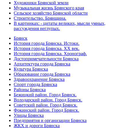
Художники Брянской земли
Музыкальная жизнь Брянского края
Сельское хозяйство Брянской области
Строительство. Брянщина.
В картинках: - цитаты великих, мысли умных,
рассуждения неглупых.
Брянск
История города Брянска. Истоки.
История города Брянска. XX век.
История города Брянска. Хронограф.
Достопримечательности Брянска
Архитектура города Брянска
Культура Брянска
Образование города Брянска
Здравоохранение Брянска
Спорт города Брянска
Районы Брянска
Бежицкий район. Город Брянск.
Володарский район. Город Брянск.
Советский район. Город Брянск.
Фокинский район. Город Брянск.
Улицы Брянска
Предприятия и организации Брянска
ЖКХ и дороги Брянска