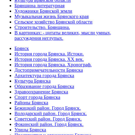
Культура Брянской области
Брянщина литературная
Художники Брянской земли
Музыкальная жизнь Брянского края
Сельское хозяйство Брянской области
Строительство. Брянщина.
В картинках: - цитаты великих, мысли умных,
рассуждения неглупых.
Брянск
История города Брянска. Истоки.
История города Брянска. XX век.
История города Брянска. Хронограф.
Достопримечательности Брянска
Архитектура города Брянска
Культура Брянска
Образование города Брянска
Здравоохранение Брянска
Спорт города Брянска
Районы Брянска
Бежицкий район. Город Брянск.
Володарский район. Город Брянск.
Советский район. Город Брянск.
Фокинский район. Город Брянск.
Улицы Брянска