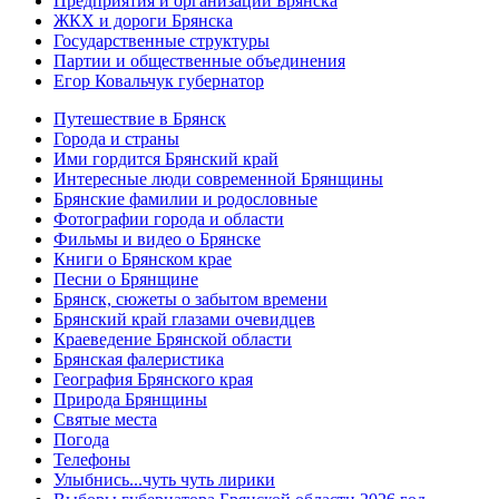
Предприятия и организации Брянска
ЖКХ и дороги Брянска
Государственные структуры
Партии и общественные объединения
Егор Ковальчук губернатор
Путешествие в Брянск
Города и страны
Ими гордится Брянский край
Интересные люди современной Брянщины
Брянские фамилии и родословные
Фотографии города и области
Фильмы и видео о Брянске
Книги о Брянском крае
Песни о Брянщине
Брянск, сюжеты о забытом времени
Брянский край глазами очевидцев
Краеведение Брянской области
Брянская фалеристика
География Брянского края
Природа Брянщины
Святые места
Погода
Телефоны
Улыбнись...чуть чуть лирики