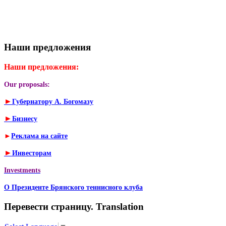
Наши предложения
Наши предложения:
Our proposals:
►
Губернатору А. Богомазу
►
Бизнесу
►
Реклама на сайте
►
Инвесторам
Investments
О Президенте Брянского теннисного клуба
Перевести страницу. Translation