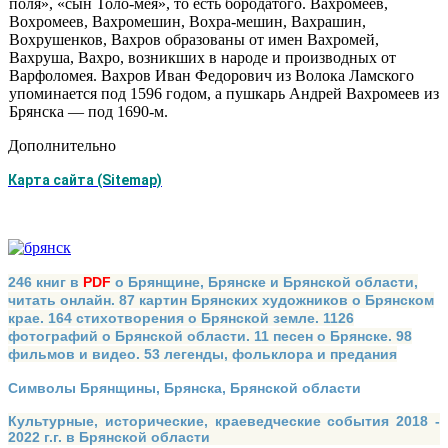
поля», «сын Толо-мея», то есть бородатого. Вахромеев,
Вохромеев, Вахромешин, Вохра-мешин, Вахрашин,
Вохрушенков, Вахров образованы от имен Вахромей,
Вахруша, Вахро, возникших в народе и производных от
Варфоло­мея. Вахров Иван Федорович из Волока Ламского
упоминается под 1596 годом, а пушкарь Андрей Вахромеев из
Брянска — под 1690-м.
Дополнительно
Карта сайта (Sitemap)
246 книг в
PDF
о Брянщине, Брянске и Брянской области,
читать онлайн. 87 картин Брянских художников о Брянском
крае. 164 стихотворения о Брянской земле. 1126
фотографий о Брянской области. 11 песен о Брянске. 98
фильмов и видео. 53 легенды, фольклора и предания
Символы Брянщины, Брянска, Брянской области
Культурные, исторические, краеведческие события 2018 -
2022 г.г. в Брянской области