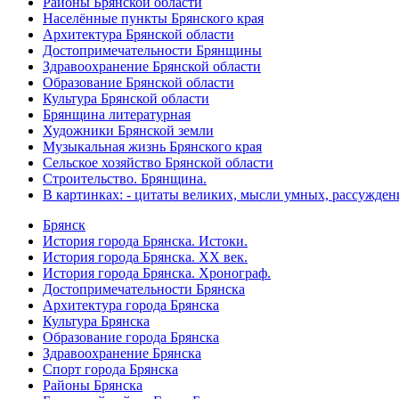
Районы Брянской области
Населённые пункты Брянского края
Архитектура Брянской области
Достопримечательности Брянщины
Здравоохранение Брянской области
Образование Брянской области
Культура Брянской области
Брянщина литературная
Художники Брянской земли
Музыкальная жизнь Брянского края
Сельское хозяйство Брянской области
Строительство. Брянщина.
В картинках: - цитаты великих, мысли умных, рассужден
Брянск
История города Брянска. Истоки.
История города Брянска. XX век.
История города Брянска. Хронограф.
Достопримечательности Брянска
Архитектура города Брянска
Культура Брянска
Образование города Брянска
Здравоохранение Брянска
Спорт города Брянска
Районы Брянска