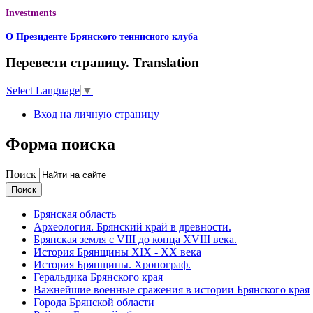
Investments
О Президенте Брянского теннисного клуба
Перевести страницу. Translation
Select Language
▼
Вход на личную страницу
Форма поиска
Поиск
Брянская область
Археология. Брянский край в древности.
Брянская земля с VIII до конца XVIII века.
История Брянщины XIX - XX века
История Брянщины. Хронограф.
Геральдика Брянского края
Важнейшие военные сражения в истории Брянского края
Города Брянской области