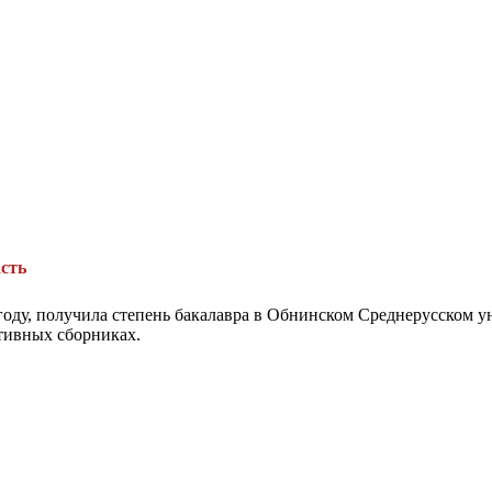
сть
 году, получила степень бакалавра в Обнинском Среднерусском у
ктивных сборниках.