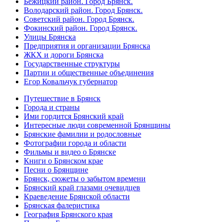
Бежицкий район. Город Брянск.
Володарский район. Город Брянск.
Советский район. Город Брянск.
Фокинский район. Город Брянск.
Улицы Брянска
Предприятия и организации Брянска
ЖКХ и дороги Брянска
Государственные структуры
Партии и общественные объединения
Егор Ковальчук губернатор
Путешествие в Брянск
Города и страны
Ими гордится Брянский край
Интересные люди современной Брянщины
Брянские фамилии и родословные
Фотографии города и области
Фильмы и видео о Брянске
Книги о Брянском крае
Песни о Брянщине
Брянск, сюжеты о забытом времени
Брянский край глазами очевидцев
Краеведение Брянской области
Брянская фалеристика
География Брянского края