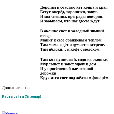
Дорогам к счастью нет конца и края –
Бегут вперёд, торопятся, зовут.
И мы спешим, преграды покоряя,
И забываем, что нас где-то ждут.
В окошке свет в холодный зимний
вечер
Манит к себе оранжевым теплом.
Там мама ждёт и думает о встрече,
Там яблоки… и кофе с молоком.
Там кот пушистый, сидя на окошке,
Мурлычет и зовёт удачу в дом…
И у просёлочной наезженной
дорожки
Кружится снег под жёлтым фонарём.
Дополнительно
Карта сайта (Sitemap)