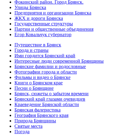
Фокинский район. Город Брянск.
Улицы Брянска
Предприятия и организации Брянска
ЖКХ и дороги Брянска
Государственные структуры
Партии и общественные объединения
Егор Ковальчук губернатор
Путешествие в Брянск
Города и страны
Ими гордится Брянский край
Интересные люди современной Брянщины
Брянские фамилии и родословные
Фотографии города и области
Фильмы и видео о Брянске
Книги о Брянском крае
Песни о Брянщине
Брянск, сюжеты о забытом времени
Брянский край глазами очевидцев
Краеведение Брянской области
Брянская фалеристика
География Брянского края
Природа Брянщины
Святые места
Погода