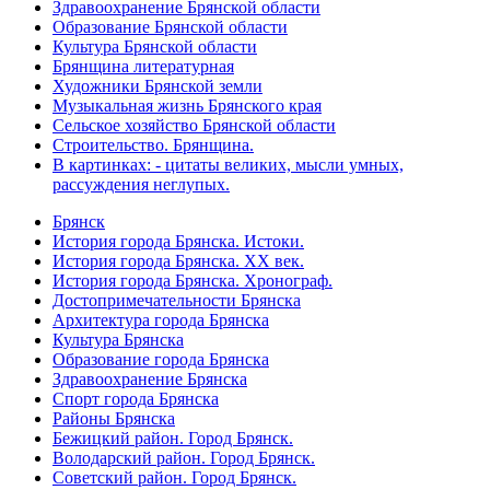
Здравоохранение Брянской области
Образование Брянской области
Культура Брянской области
Брянщина литературная
Художники Брянской земли
Музыкальная жизнь Брянского края
Сельское хозяйство Брянской области
Строительство. Брянщина.
В картинках: - цитаты великих, мысли умных,
рассуждения неглупых.
Брянск
История города Брянска. Истоки.
История города Брянска. XX век.
История города Брянска. Хронограф.
Достопримечательности Брянска
Архитектура города Брянска
Культура Брянска
Образование города Брянска
Здравоохранение Брянска
Спорт города Брянска
Районы Брянска
Бежицкий район. Город Брянск.
Володарский район. Город Брянск.
Советский район. Город Брянск.