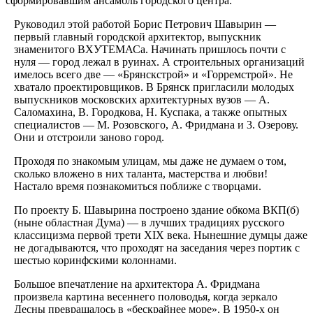
сформировавшим ансамбль городского центра.
Руководил этой работой Бо­рис Петрович Шавырин —
первый главный городской архитектор, вы­пускник
знаменитого ВХУТЕМАСа. Начинать пришлось почти с
нуля — город лежал в руинах. А строитель­ных организаций
имелось всего две — «Брянскстрой» и «Горремстрой». Не
хватало проектировщи­ков. В Брянск пригласили молодых
выпускников московских архитек­турных вузов — А.
Саломахина, В. Городкова, Н. Куспака, а также опытных
специалистов — М. Ро­зовского, А. Фридмана и 3. Озеро­ву.
Они и отстроили заново город.
Проходя по знакомым улицам, мы даже не думаем о том,
сколько вложено в них таланта, мастерства и любви!
Настало время познако­миться поближе с творцами.
По проекту Б. Шавырина постро­ено здание обкома ВКП(б)
(ныне об­ластная Дума) — в лучших тради­циях русского
классицизма первой трети XIX века. Нынешние думцы даже
не догадываются, что проходят на заседания через портик с
шестью коринфскими колоннами.
Большое впечатление на архитек­тора А. Фридмана
произвела кар­тина весеннего половодья, когда зеркало
Десны превращалось в «бес­крайнее море». В 1950-х он