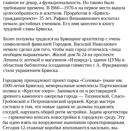
главное не декор, а функцио­нальность. Но таково было
требова­ние времени. В I960—1970-х на пер­вое место вышла
целесообразность и аскетизм. Проработав в «Брянск-
гражданпроекте» 35 лет, Рафаил Ве­ниаминович воспитал
немало до­стойных учеников. Его имя занесено в книгу
трудовой славы Брянска.
Более полувека трудился на Брянщине архитектор с очень
символич­ной фамилией Городков. Василий Николаевич
немало сделал для того, чтобы наш город отличался «лица
необщим выраженьем». Жилой дом № 24 на проспекте
Ленина (с апте­кой и магазином «Изумруд»), зда­ние ЦУМа и
областная библиотека (созданная совместно с А. Фрид­маном)
стали украшением Брянска.
Городкову принадлежит проект пар­ка «Соловьи» (ныне им.
1000-летия Брянска), мемориальные комплек­сы Партизанская
поляна и «Круглое озеро». Занимался он и реставра­цией
древнего каменного ожерелья города — Тихвинской, Спасо-
Гробовской и Петропавловской церквей. Кредо мастера
состояло в том, что новые здания не должны подавлять
соседей, нарушать общий ритм за­стройки. Задача архитектора
— гар­монично вписать новостройки в го­родскую среду. Эту
бы идею взять на вооружение нынешним проекти­ровщикам.
Сегодня 12-этажные ко­робки впихиваются насильно, вы­