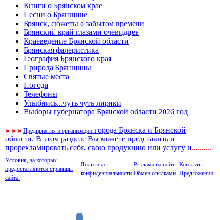
Книги о Брянском крае
Песни о Брянщине
Брянск, сюжеты о забытом времени
Брянский край глазами очевидцев
Краеведение Брянской области
Брянская фалеристика
География Брянского края
Природа Брянщины
Святые места
Погода
Телефоны
Улыбнись...чуть чуть лирики
Выборы губернатора Брянской области 2026 год
города Брянска и Брянской
►
►
►
Предприятия и организации
области. В этом разделе Вы можете представить и
прорекламировать себя, свою продукцию или услугу и
..
........
Условия, на которых
Политика
Реклама на сайте.
Контакты.
предоставляются страницы
конфиденциальности
Обмен ссылками.
Предложения.
сайта.