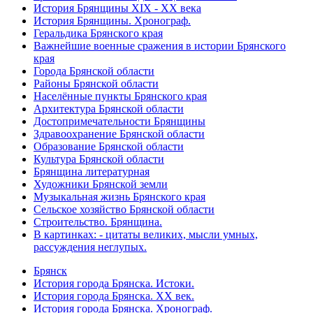
История Брянщины XIX - XX века
История Брянщины. Хронограф.
Геральдика Брянского края
Важнейшие военные сражения в истории Брянского
края
Города Брянской области
Районы Брянской области
Населённые пункты Брянского края
Архитектура Брянской области
Достопримечательности Брянщины
Здравоохранение Брянской области
Образование Брянской области
Культура Брянской области
Брянщина литературная
Художники Брянской земли
Музыкальная жизнь Брянского края
Сельское хозяйство Брянской области
Строительство. Брянщина.
В картинках: - цитаты великих, мысли умных,
рассуждения неглупых.
Брянск
История города Брянска. Истоки.
История города Брянска. XX век.
История города Брянска. Хронограф.