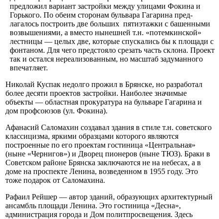
предло­жил вариант застройки между ули­цами Фокина и
Горького. По обеим сторонам бульвара Гагарина пред­
лагалось построить две больших пятиэтажки с башенными
возвы­шениями, а вместо нынешней т.н. «потемкинской»
лестницы — целых две, которые спускались бы к площади с
фонтаном. Для чего пред­стояло срезать часть склона. Про­ект
так и остался нереализованным, но масштаб задуманного
впечатляет.
Николай Куспак недолго прожил в Брянске, но разработал
более де­сяти проектов застройки. Наиболее значимые
объекты — областная прокуратура на бульваре Гагарина и
дом профсоюзов (ул. Фокина).
Афанасий Саломахин создавал здания в стиле т.н. советского
клас­сицизма, яркими образцами кото­рого являются
построенные по его проектам гостиница «Центральная»
(ныне «Чернигов») и Дворец пионе­ров (ныне ТЮЗ). Браки в
Советском районе Брянска заключаются не на небесах, а в
доме на проспекте Ле­нина, возведенном в 1955 году. Это
тоже подарок от Саломахина.
Рафаил Рейшер — автор зданий, образующих архитектурный
ан­самбль площади Ленина. Это го­стиница «Десна»,
администрация города и Дом политпросвещения. Здесь