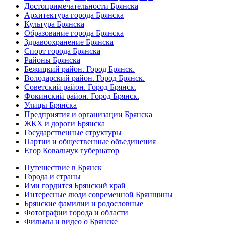
Достопримечательности Брянска
Архитектура города Брянска
Культура Брянска
Образование города Брянска
Здравоохранение Брянска
Спорт города Брянска
Районы Брянска
Бежицкий район. Город Брянск.
Володарский район. Город Брянск.
Советский район. Город Брянск.
Фокинский район. Город Брянск.
Улицы Брянска
Предприятия и организации Брянска
ЖКХ и дороги Брянска
Государственные структуры
Партии и общественные объединения
Егор Ковальчук губернатор
Путешествие в Брянск
Города и страны
Ими гордится Брянский край
Интересные люди современной Брянщины
Брянские фамилии и родословные
Фотографии города и области
Фильмы и видео о Брянске