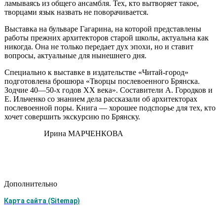
ламываясь из общего ансамбля. Тех, кто вытворяет такое,
творцами язык назвать не поворачивается.
Выставка на бульваре Гагарина, на которой представлены
работы прежних архитекторов старой шко­лы, актуальна как
никогда. Она не только передает дух эпохи, но и ста­вит
вопросы, актуальные для ны­нешнего дня.
Специально к выставке в изда­тельстве «Читай-город»
подготов­лена брошюра «Творцы послевоен­ного Брянска.
Зодчие 40—50-х годов XX века». Составители А. Городков и
Е. Ильченко со знанием дела рас­сказали об архитекторах
послевоен­ной поры. Книга — хорошее под­спорье для тех, кто
хочет совершить экскурсию по Брянску.
Ирина МАРЧЕНКОВА
Дополнительно
Карта сайта (Sitemap)