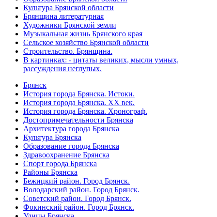
Культура Брянской области
Брянщина литературная
Художники Брянской земли
Музыкальная жизнь Брянского края
Сельское хозяйство Брянской области
Строительство. Брянщина.
В картинках: - цитаты великих, мысли умных,
рассуждения неглупых.
Брянск
История города Брянска. Истоки.
История города Брянска. XX век.
История города Брянска. Хронограф.
Достопримечательности Брянска
Архитектура города Брянска
Культура Брянска
Образование города Брянска
Здравоохранение Брянска
Спорт города Брянска
Районы Брянска
Бежицкий район. Город Брянск.
Володарский район. Город Брянск.
Советский район. Город Брянск.
Фокинский район. Город Брянск.
Улицы Брянска