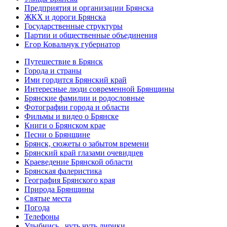
Предприятия и организации Брянска
ЖКХ и дороги Брянска
Государственные структуры
Партии и общественные объединения
Егор Ковальчук губернатор
Путешествие в Брянск
Города и страны
Ими гордится Брянский край
Интересные люди современной Брянщины
Брянские фамилии и родословные
Фотографии города и области
Фильмы и видео о Брянске
Книги о Брянском крае
Песни о Брянщине
Брянск, сюжеты о забытом времени
Брянский край глазами очевидцев
Краеведение Брянской области
Брянская фалеристика
География Брянского края
Природа Брянщины
Святые места
Погода
Телефоны
Улыбнись...чуть чуть лирики