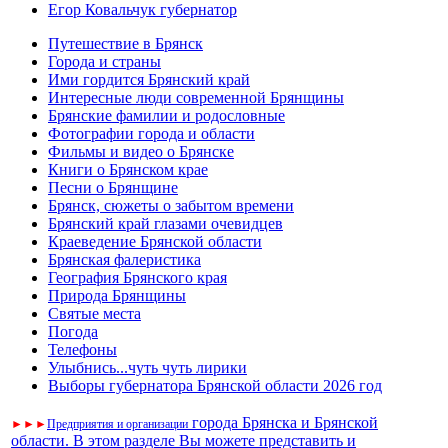
Егор Ковальчук губернатор
Путешествие в Брянск
Города и страны
Ими гордится Брянский край
Интересные люди современной Брянщины
Брянские фамилии и родословные
Фотографии города и области
Фильмы и видео о Брянске
Книги о Брянском крае
Песни о Брянщине
Брянск, сюжеты о забытом времени
Брянский край глазами очевидцев
Краеведение Брянской области
Брянская фалеристика
География Брянского края
Природа Брянщины
Святые места
Погода
Телефоны
Улыбнись...чуть чуть лирики
Выборы губернатора Брянской области 2026 год
города Брянска и Брянской
►
►
►
Предприятия и организации
области. В этом разделе Вы можете представить и