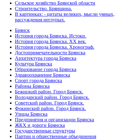
Сельское хозяйство Брянской области
Строительство. Брянщина.
В картинках: - цитаты великих, мысли умных,
рассуждения неглупых.
Брянск
История города Брянска. Истоки.
История города Брянска. XX век.
История города Брянска. Хронограф.
Достопримечательности Брянска
Архитектура города Брянска
Культура Брянска
Образование города Брянска
Здравоохранение Брянска
Спорт города Брянска
Районы Брянска
Бежицкий район. Город Брянск.
Володарский район. Город Брянск.
Советский район. Город Брянск.
Фокинский район. Город Брянск.
Улицы Брянска
Предприятия и организации Брянска
ЖКХ и дороги Брянска
Государственные структуры
Партии и общественные объединения