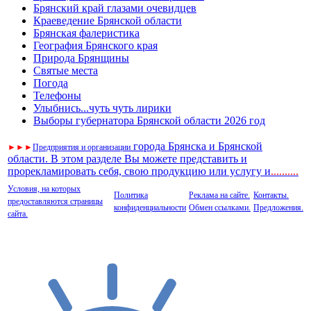
Брянский край глазами очевидцев
Краеведение Брянской области
Брянская фалеристика
География Брянского края
Природа Брянщины
Святые места
Погода
Телефоны
Улыбнись...чуть чуть лирики
Выборы губернатора Брянской области 2026 год
города Брянска и Брянской
►
►
►
Предприятия и организации
области. В этом разделе Вы можете представить и
прорекламировать себя, свою продукцию или услугу и
..
........
Условия, на которых
Политика
Реклама на сайте.
Контакты.
предоставляются страницы
конфиденциальности
Обмен ссылками.
Предложения.
сайта.