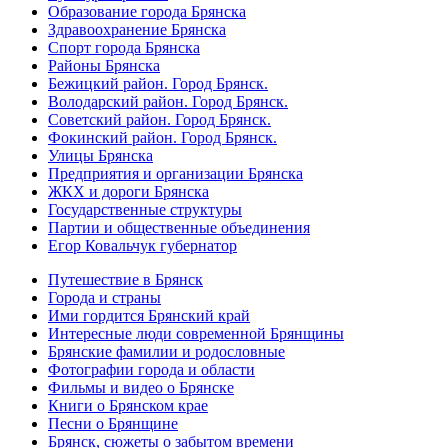
Образование города Брянска
Здравоохранение Брянска
Спорт города Брянска
Районы Брянска
Бежицкий район. Город Брянск.
Володарский район. Город Брянск.
Советский район. Город Брянск.
Фокинский район. Город Брянск.
Улицы Брянска
Предприятия и организации Брянска
ЖКХ и дороги Брянска
Государственные структуры
Партии и общественные объединения
Егор Ковальчук губернатор
Путешествие в Брянск
Города и страны
Ими гордится Брянский край
Интересные люди современной Брянщины
Брянские фамилии и родословные
Фотографии города и области
Фильмы и видео о Брянске
Книги о Брянском крае
Песни о Брянщине
Брянск, сюжеты о забытом времени