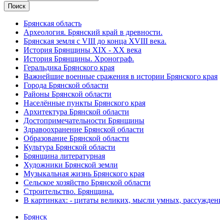
Брянская область
Археология. Брянский край в древности.
Брянская земля с VIII до конца XVIII века.
История Брянщины XIX - XX века
История Брянщины. Хронограф.
Геральдика Брянского края
Важнейшие военные сражения в истории Брянского края
Города Брянской области
Районы Брянской области
Населённые пункты Брянского края
Архитектура Брянской области
Достопримечательности Брянщины
Здравоохранение Брянской области
Образование Брянской области
Культура Брянской области
Брянщина литературная
Художники Брянской земли
Музыкальная жизнь Брянского края
Сельское хозяйство Брянской области
Строительство. Брянщина.
В картинках: - цитаты великих, мысли умных, рассужден
Брянск