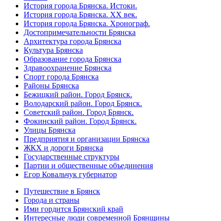
История города Брянска. Истоки.
История города Брянска. XX век.
История города Брянска. Хронограф.
Достопримечательности Брянска
Архитектура города Брянска
Культура Брянска
Образование города Брянска
Здравоохранение Брянска
Спорт города Брянска
Районы Брянска
Бежицкий район. Город Брянск.
Володарский район. Город Брянск.
Советский район. Город Брянск.
Фокинский район. Город Брянск.
Улицы Брянска
Предприятия и организации Брянска
ЖКХ и дороги Брянска
Государственные структуры
Партии и общественные объединения
Егор Ковальчук губернатор
Путешествие в Брянск
Города и страны
Ими гордится Брянский край
Интересные люди современной Брянщины