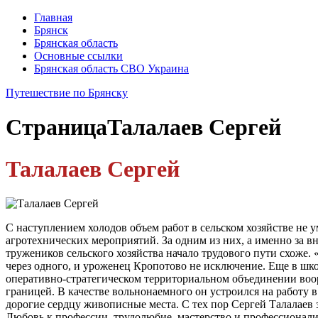
Главная
Брянск
Брянская область
Основные ссылки
Брянская область СВО Украина
Путешествие по Брянску
Страница
Талалаев Сергей
Талалаев Сергей
С наступлением холодов объем работ в сельском хозяйстве не 
агротехнических мероприятий. За одним из них, а именно за 
тружеников сельского хозяйства начало трудового пути схоже.
через одного, и уроженец Кропотово не исключение. Еще в шко
оперативно-стратегическом территориальном объединении воор
границей. В качестве вольнонаемного он устроился на работу в
дорогие сердцу живописные места. С тех пор Сергей Талалаев з
Любовь к профессии, трудолюбие, мастерство и профессионали