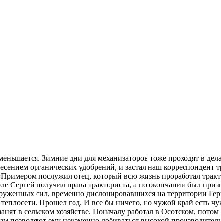
уменьшается. Зимние дни для механизаторов тоже проходят в дел
внесением органических удобрений, и застал наш корреспондент
 «Примером послужил отец, который всю жизнь проработал тракто
ле Сергей получил права тракториста, а по окончании был приз
уженных сил, временно дислоцировавшихся на территории Герма
 теплосети. Прошел год. И все бы ничего, но чужой край есть чу
анят в сельском хозяйстве. Поначалу работал в Осотском, потом
зм позволяют ему неизменно добиваться высокой производитель