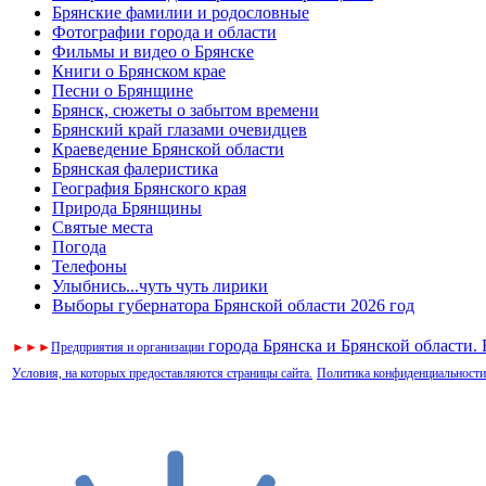
Брянские фамилии и родословные
Фотографии города и области
Фильмы и видео о Брянске
Книги о Брянском крае
Песни о Брянщине
Брянск, сюжеты о забытом времени
Брянский край глазами очевидцев
Краеведение Брянской области
Брянская фалеристика
География Брянского края
Природа Брянщины
Святые места
Погода
Телефоны
Улыбнись...чуть чуть лирики
Выборы губернатора Брянской области 2026 год
города Брянска и Брянской области.
►
►
►
Предприятия и организации
Условия, на которых предоставляются страницы сайта.
Политика конфиденциальности