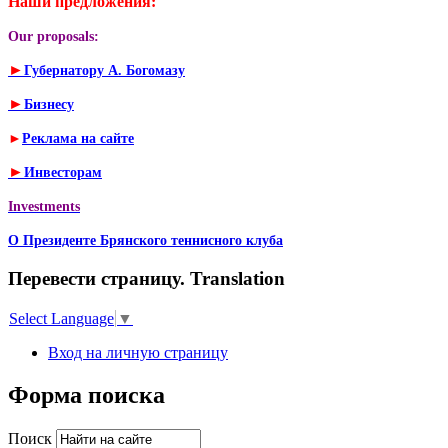
Наши предложения:
Our proposals:
►
Губернатору А. Богомазу
►
Бизнесу
►
Реклама на сайте
►
Инвесторам
Investments
О Президенте Брянского теннисного клуба
Перевести страницу. Translation
Select Language
▼
Вход на личную страницу
Форма поиска
Поиск