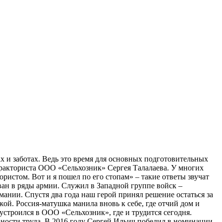
ах и заботах. Ведь это время для основных подготовительных
 тракториста ООО «Сельхозник» Сергея Талалаева. У многих
ристом. Вот и я пошел по его стопам» – такие ответы звучат
ван в ряды армии. Служил в Западной группе войск –
нии. Спустя два года наш герой принял решение остаться за
жой. Россия-матушка манила вновь к себе, где отчий дом и
 устроился в ООО «Сельхозник», где и трудится сегодня.
ности труда. В 2016 году Сергей Ильич победил в номинации