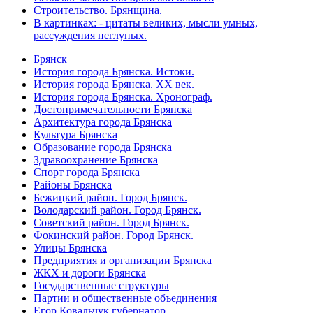
Строительство. Брянщина.
В картинках: - цитаты великих, мысли умных,
рассуждения неглупых.
Брянск
История города Брянска. Истоки.
История города Брянска. XX век.
История города Брянска. Хронограф.
Достопримечательности Брянска
Архитектура города Брянска
Культура Брянска
Образование города Брянска
Здравоохранение Брянска
Спорт города Брянска
Районы Брянска
Бежицкий район. Город Брянск.
Володарский район. Город Брянск.
Советский район. Город Брянск.
Фокинский район. Город Брянск.
Улицы Брянска
Предприятия и организации Брянска
ЖКХ и дороги Брянска
Государственные структуры
Партии и общественные объединения
Егор Ковальчук губернатор