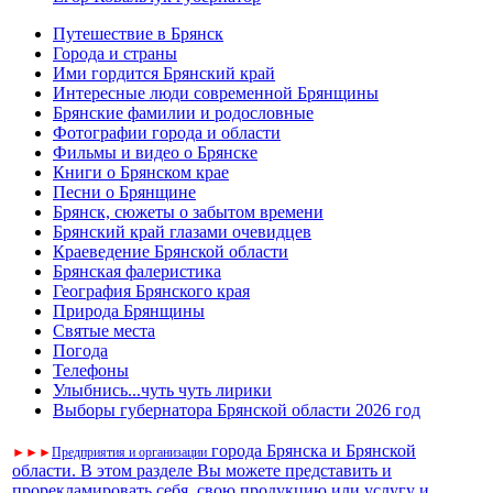
Путешествие в Брянск
Города и страны
Ими гордится Брянский край
Интересные люди современной Брянщины
Брянские фамилии и родословные
Фотографии города и области
Фильмы и видео о Брянске
Книги о Брянском крае
Песни о Брянщине
Брянск, сюжеты о забытом времени
Брянский край глазами очевидцев
Краеведение Брянской области
Брянская фалеристика
География Брянского края
Природа Брянщины
Святые места
Погода
Телефоны
Улыбнись...чуть чуть лирики
Выборы губернатора Брянской области 2026 год
города Брянска и Брянской
►
►
►
Предприятия и организации
области. В этом разделе Вы можете представить и
прорекламировать себя, свою продукцию или услугу и
..
........