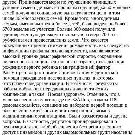
другое. Принимаются меры по улучшению жилищных
условий семей с детьми: в прошлом году порядка 50 молодых
семей получили социальную выплату на эти цели, в том
числе 36 многодетных семей. Кроме того, многодетным
семьям, имеющим трех и более детей, было выделено более
6700 земельных участков. Больше 360 семей получили
единовременную денежную выплату в размере 200 тыс.
рублей взамен предоставления земли. Что касается
объективных причин снижения рождаемости, как следует из
информации профильного департамента, ими являются:
высокий уровень демографической старости, сокращение
численности женщин фертильного возраста, откладывание
рождения первого ребенка и миграционный фактор.
Рассмотрен вопрос организации оказания медицинской
помощи гражданам в населенных пунктах, в которых
отсутствуют медорганизации. В том числе – результаты
работы мобильных передвижных диагностических
комплексов, а также «Поезда здоровья». Отмечено, что в
малонаселенных пунктах, где нет ФАПов, созданы 118
домовых хозяйств, оснащенных наборами первой помощи и
обеспеченных круглосуточной телефонной связью с
медицинскими организациями. Были рассмотрены и другие
вопросы. В частности, депутатов проинформировали о
реализации закона «Об обеспечении беспрепятственного
доступа инвалидов и других маломобильных групп населения