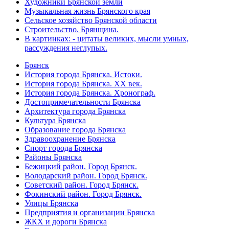
Художники Брянской земли
Музыкальная жизнь Брянского края
Сельское хозяйство Брянской области
Строительство. Брянщина.
В картинках: - цитаты великих, мысли умных,
рассуждения неглупых.
Брянск
История города Брянска. Истоки.
История города Брянска. XX век.
История города Брянска. Хронограф.
Достопримечательности Брянска
Архитектура города Брянска
Культура Брянска
Образование города Брянска
Здравоохранение Брянска
Спорт города Брянска
Районы Брянска
Бежицкий район. Город Брянск.
Володарский район. Город Брянск.
Советский район. Город Брянск.
Фокинский район. Город Брянск.
Улицы Брянска
Предприятия и организации Брянска
ЖКХ и дороги Брянска