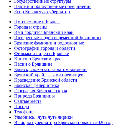
Государственные структуры
Партии и общественные объединения
Егор Ковальчук губернатор
Путешествие в Брянск
Города и страны
Ими гордится Брянский край
Интересные люди современной Брянщины
Брянские фамилии и родословные
Фотографии города и области
Фильмы и видео о Брянске
Книги о Брянском крае
Песни о Брянщине
Брянск, сюжеты о забытом времени
Брянский край глазами очевидцев
Краеведение Брянской области
Брянская фалеристика
География Брянского края
Природа Брянщины
Святые места
Погода
Телефоны
Улыбнись...чуть чуть лирики
Выборы губернатора Брянской области 2026 год