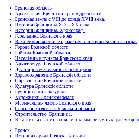
Брянская область
Археология. Брянский край в древности.
Брянская земля с VIII до конца XVIII века.
История Брянщины XIX - XX века
История Брянщины. Хронограф.
Геральдика Брянского края
Важнейшие военные сражения в истории Брянского края
Города Брянской области
Районы Брянской области
Населённые пункты Брянского края
Архитектура Брянской области
Достопримечательности Брянщины
Здравоохранение Брянской области
Образование Брянской области
Культура Брянской области
Брянщина литературная
Художники Брянской земли
Музыкальная жизнь Брянского края
Сельское хозяйство Брянской области
Строительство. Брянщина.
В картинках: - цитаты великих, мысли умных, рассужден
Брянск
История города Брянска. Истоки.