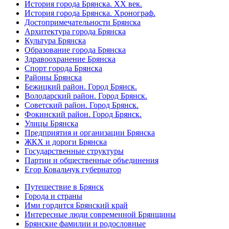
История города Брянска. XX век.
История города Брянска. Хронограф.
Достопримечательности Брянска
Архитектура города Брянска
Культура Брянска
Образование города Брянска
Здравоохранение Брянска
Спорт города Брянска
Районы Брянска
Бежицкий район. Город Брянск.
Володарский район. Город Брянск.
Советский район. Город Брянск.
Фокинский район. Город Брянск.
Улицы Брянска
Предприятия и организации Брянска
ЖКХ и дороги Брянска
Государственные структуры
Партии и общественные объединения
Егор Ковальчук губернатор
Путешествие в Брянск
Города и страны
Ими гордится Брянский край
Интересные люди современной Брянщины
Брянские фамилии и родословные