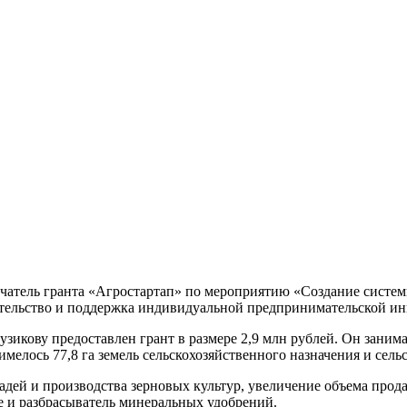
тель гранта «Агростартап» по мероприятию «Создание системы
ательство и поддержка индивидуальной предпринимательской и
икову предоставлен грант в размере 2,9 млн рублей. Он заним
имелось 77,8 га земель сельскохозяйственного назначения и сель
дей и производства зерновых культур, увеличение объема продаж
е и разбрасыватель минеральных удобрений.