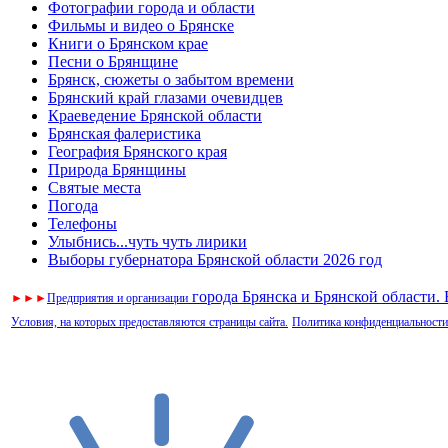
Фотографии города и области
Фильмы и видео о Брянске
Книги о Брянском крае
Песни о Брянщине
Брянск, сюжеты о забытом времени
Брянский край глазами очевидцев
Краеведение Брянской области
Брянская фалеристика
География Брянского края
Природа Брянщины
Святые места
Погода
Телефоны
Улыбнись...чуть чуть лирики
Выборы губернатора Брянской области 2026 год
города Брянска и Брянской области.
►
►
►
Предприятия и организации
Условия, на которых предоставляются страницы сайта.
Политика конфиденциальности