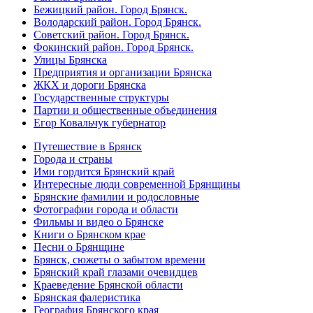
Бежицкий район. Город Брянск.
Володарский район. Город Брянск.
Советский район. Город Брянск.
Фокинский район. Город Брянск.
Улицы Брянска
Предприятия и организации Брянска
ЖКХ и дороги Брянска
Государственные структуры
Партии и общественные объединения
Егор Ковальчук губернатор
Путешествие в Брянск
Города и страны
Ими гордится Брянский край
Интересные люди современной Брянщины
Брянские фамилии и родословные
Фотографии города и области
Фильмы и видео о Брянске
Книги о Брянском крае
Песни о Брянщине
Брянск, сюжеты о забытом времени
Брянский край глазами очевидцев
Краеведение Брянской области
Брянская фалеристика
География Брянского края