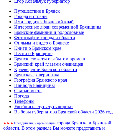
Егор Ковальчук губернатор
Путешествие в Брянск
Города и страны
Ими гордится Брянский край
Интересные люди современной Брянщины
Брянские фамилии и родословные
Фотографии города и области
Фильмы и видео о Брянске
Книги о Брянском крае
Песни о Брянщине
Брянск, сюжеты о забытом времени
Брянский край глазами очевидцев
Краеведение Брянской области
Брянская фалеристика
География Брянского края
Природа Брянщины
Святые места
Погода
Телефоны
Улыбнись...чуть чуть лирики
Выборы губернатора Брянской области 2026 год
города Брянска и Брянской
►
►
►
Предприятия и организации
области. В этом разделе Вы можете представить и