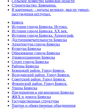
Сельское хозяйство Брянской области
Строительство. Брянщина.
В картинках: - цитаты великих, мысли умных,
рассуждения неглупых.
Брянск
История города Брянска. Истоки.
История города Брянска. XX век.
История города Брянска. Хронограф.
Достопримечательности Брянска
Архитектура города Брянска
Культура Брянска
Образование города Брянска
Здравоохранение Брянска
Спорт города Брянска
Районы Брянска
Бежицкий район. Город Брянск.
Володарский район. Город Брянск.
Советский район. Город Брянск.
Фокинский район. Город Брянск.
Улицы Брянска
Предприятия и организации Брянска
ЖКХ и дороги Брянска
Государственные структуры
Партии и общественные объединения