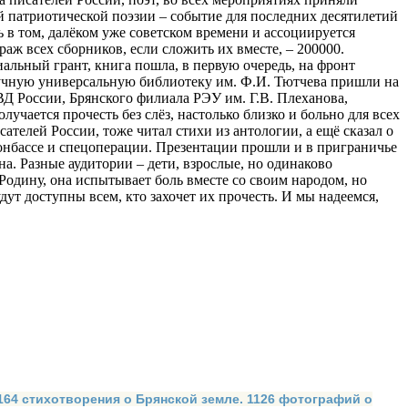
 патриотической поэзии – событие для последних десятилетий
ь в том, далёком уже советском времени и ассоциируется
аж всех сборников, если сложить их вместе, – 200000.
альный грант, книга пошла, в первую очередь, на фронт
аучную универсальную библиотеку им. Ф.И. Тютчева пришли на
Д России, Брянского филиала РЭУ им. Г.В. Плеханова,
учается прочесть без слёз, настолько близко и больно для всех
телей России, тоже читал стихи из антологии, а ещё сказал о
Донбассе и спецоперации. Презентации прошли и в приграничье
. Разные аудитории – дети, взрослые, но одинаково
Родину, она испытывает боль вместе со своим народом, но
дут доступны всем, кто захочет их прочесть. И мы надеемся,
 164 стихотворения о Брянской земле. 1126 фотографий о