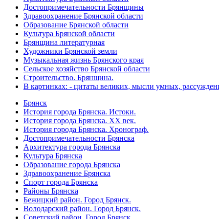
Достопримечательности Брянщины
Здравоохранение Брянской области
Образование Брянской области
Культура Брянской области
Брянщина литературная
Художники Брянской земли
Музыкальная жизнь Брянского края
Сельское хозяйство Брянской области
Строительство. Брянщина.
В картинках: - цитаты великих, мысли умных, рассужден
Брянск
История города Брянска. Истоки.
История города Брянска. XX век.
История города Брянска. Хронограф.
Достопримечательности Брянска
Архитектура города Брянска
Культура Брянска
Образование города Брянска
Здравоохранение Брянска
Спорт города Брянска
Районы Брянска
Бежицкий район. Город Брянск.
Володарский район. Город Брянск.
Советский район. Город Брянск.