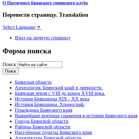
О Президенте Брянского теннисного клуба
Перевести страницу. Translation
Select Language
▼
Вход на личную страницу
Форма поиска
Поиск
Брянская область
Археология. Брянский край в древности.
Брянская земля с VIII до конца XVIII века.
История Брянщины XIX - XX века
История Брянщины. Хронограф.
Геральдика Брянского края
Важнейшие военные сражения в истории Брянского края
Города Брянской области
Районы Брянской области
Населённые пункты Брянского края
Архитектура Брянской области