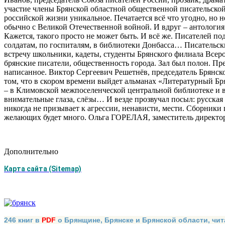
участие члены Брянской областной общественной писательской
российской жизни уникальное. Печатается всё что угодно, но н
обычно с Великой Отечественной войной. И вдруг – антология 
Кажется, такого просто не может быть. И всё же. Писателей п
солдатам, по госпиталям, в библиотеки Донбасса… Писательс
встречу школьники, кадеты, студенты Брянского филиала Все
брянские писатели, общественность города. Зал был полон. Пре
написанное. Виктор Сергеевич Решетнёв, председатель Брянско
том, что в скором времени выйдет альманах «Литературный Бр
– в Климовской межпоселенческой центральной библиотеке и в
внимательные глаза, слёзы… И везде прозвучал посыл: русская
никогда не призывает к агрессии, ненависти, мести. Сборники 
желающих будет много. Ольга ГОРЕЛАЯ, заместитель директо
Дополнительно
Карта сайта (Sitemap)
246 книг в
PDF
о Брянщине, Брянске и Брянской области, чит