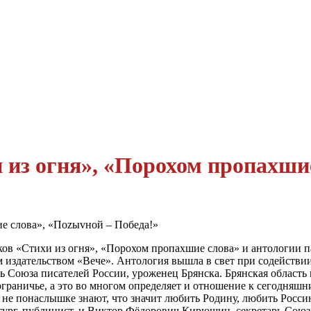
 из огня», «Порохом пропахши
ков «Стихи из огня», «Порохом пропахшие слова» и антологии 
издательством «Вече». Антология вышла в свет при содействии
ь Союза писателей России, уроженец Брянска. Брянская область 
граничье, а это во многом определяет и отношение к сегодняш
сь не понаслышке знают, что значит любить Родину, любить Рос
тург, публицист, и Виктор Фёдорович Кирюшин, секретарь Союза