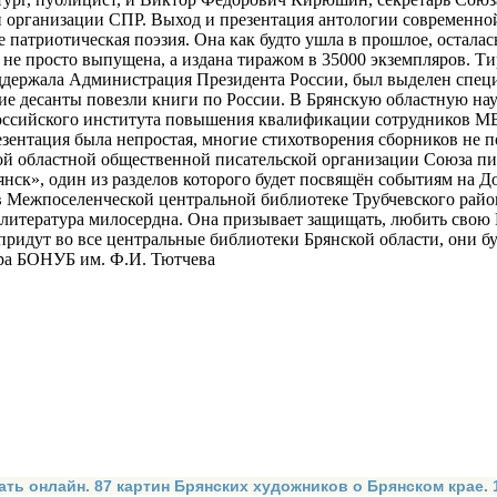
 организации СПР. Выход и презентация антологии современной
е патриотическая поэзия. Она как будто ушла в прошлое, осталас
не просто выпущена, а издана тиражом в 35000 экземпляров. Тир
оддержала Администрация Президента России, был выделен специ
кие десанты повезли книги по России. В Брянскую областную н
российского института повышения квалификации сотрудников МВ
зентация была непростая, многие стихотворения сборников не пол
й областной общественной писательской организации Союза писа
янск», один из разделов которого будет посвящён событиям на 
 Межпоселенческой центральной библиотеке Трубчевского района
 литература милосердна. Она призывает защищать, любить свою 
придут во все центральные библиотеки Брянской области, они бу
ра БОНУБ им. Ф.И. Тютчева
ать онлайн. 87 картин Брянских художников о Брянском крае.