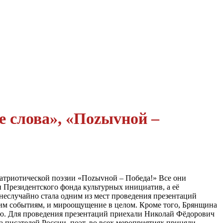
е слова», «Поzыvной –
патриотической поэзии «Поzыvной – Победа!» Все они
 Президентского фонда культурных инициатив, а её
неслучайно стала одним из мест проведения презентаций
ним событиям, и мироощущение в целом. Кроме того, Брянщина
сию. Для проведения презентаций приехали Николай Фёдорович
 писателей России, поэт, во всех мероприятиях приняли