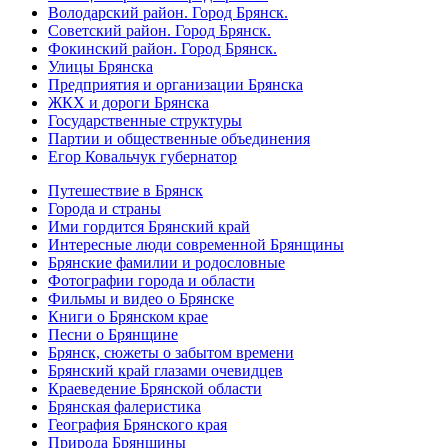
Володарский район. Город Брянск.
Советский район. Город Брянск.
Фокинский район. Город Брянск.
Улицы Брянска
Предприятия и организации Брянска
ЖКХ и дороги Брянска
Государственные структуры
Партии и общественные объединения
Егор Ковальчук губернатор
Путешествие в Брянск
Города и страны
Ими гордится Брянский край
Интересные люди современной Брянщины
Брянские фамилии и родословные
Фотографии города и области
Фильмы и видео о Брянске
Книги о Брянском крае
Песни о Брянщине
Брянск, сюжеты о забытом времени
Брянский край глазами очевидцев
Краеведение Брянской области
Брянская фалеристика
География Брянского края
Природа Брянщины