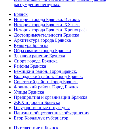
рассуждения неглупых.
Брянск
История города Брянска. Истоки.
История города Брянска. XX век.
История города Брянска. Хронограф.
Достопримечательности Брянска
Архитектура города Брянска
Культура Брянска
Образование города Брянска
Здравоохранение Брянска
Спорт города Брянска
Районы Брянска
Бежицкий район. Город Брянск.
Володарский район. Город Брянск.
Советский район. Город Брянск.
Фокинский район. Город Брянск.
Улицы Брянска
Предприятия и организации Брянска
ЖКХ и дороги Брянска
Государственные структуры
Партии и общественные объединения
Егор Ковальчук губернатор
Путешествие в Брянск