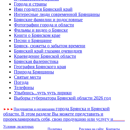
Города и страны
Ими гордится Брянский край
Интересные люди современной Брянщины
Брянские фамилии и родословные
Фотографии города и области
Фильмы и видео о Брянске
Книги о Брянском крае
Песни о Брянщине
Брянск, сюжеты о забытом времени
Брянский край глазами очевидцев
Краеведение Брянской области
Брянская фалеристика
География Брянского края
Природа Брянщины
Святые места
Погода
Телефоны
Улыбнись...чуть чуть лирики
Выборы губернатора Брянской области 2026 год
города Брянска и Брянской
►
►
►
Предприятия и организации
области. В этом разделе Вы можете представить и
прорекламировать себя, свою продукцию или услугу и
..
........
Условия, на которых
Политика
Реклама на сайте.
Контакты.