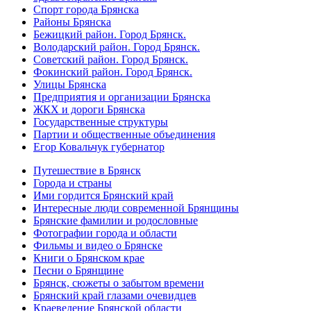
Спорт города Брянска
Районы Брянска
Бежицкий район. Город Брянск.
Володарский район. Город Брянск.
Советский район. Город Брянск.
Фокинский район. Город Брянск.
Улицы Брянска
Предприятия и организации Брянска
ЖКХ и дороги Брянска
Государственные структуры
Партии и общественные объединения
Егор Ковальчук губернатор
Путешествие в Брянск
Города и страны
Ими гордится Брянский край
Интересные люди современной Брянщины
Брянские фамилии и родословные
Фотографии города и области
Фильмы и видео о Брянске
Книги о Брянском крае
Песни о Брянщине
Брянск, сюжеты о забытом времени
Брянский край глазами очевидцев
Краеведение Брянской области