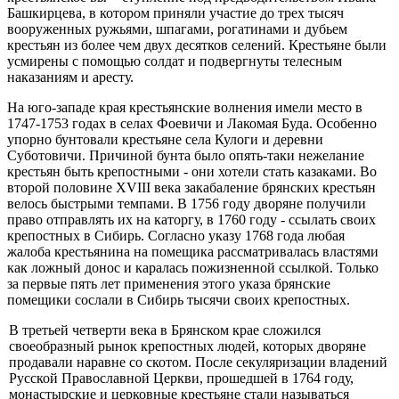
Башкирцева, в котором приняли участие до трех тысяч
вооруженных ружьями, шпага­ми, рогатинами и дубьем
крестьян из более чем двух десятков селений. Крестьяне были
усмирены с помощью солдат и подвергнуты телесным
наказаниям и аресту.
На юго-западе края крестьянские волнения имели место в
1747-1753 годах в селах Фоевичи и Лакомая Буда. Особенно
упорно бунтовали кре­стьяне села Кулоги и деревни
Суботовичи. Причиной бунта было опять-таки нежелание
крестьян быть крепостными - они хотели стать казаками. Во
второй половине XVIII века закабаление брянских крестьян
ве­лось быстрыми темпами. В 1756 году дворяне получили
право отправлять их на каторгу, в 1760 году - ссылать своих
крепостных в Сибирь. Согласно указу 1768 года любая
жалоба крестьянина на помещика рассматривалась властями
как ложный донос и каралась пожизненной ссылкой. Только
за первые пять лет применения этого указа брянские
помещики сослали в Сибирь тысячи своих крепостных.
В третьей четверти века в Брянском крае сложился
своеобразный рынок крепостных людей, которых дворяне
продавали наравне со скотом. После секуляризации владений
Русской Православной Церкви, прошедшей в 1764 году,
монастырские и церковные крестьяне стали на­зываться