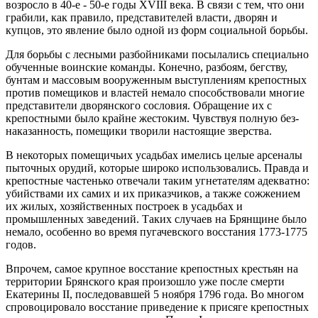
возросло в 40-е - 50-е годы XVIII века. В связи с тем, что они
грабили, как правило, представителей власти, дворян и
купцов, это явление было одной из форм социальной борьбы.
Для борьбы с лесными разбойниками посылались специально
обу­ченные воинские команды. Конечно, разбоям, бегству,
бунтам и массовым вооруженным выступлениям крепостных
против помещиков и властей немало способствовали многие
представители дворянского сословия. Об­ращение их с
крепостными было крайне жестоким. Чувствуя полную без­
наказанность, помещики творили настоящие зверства.
В некоторых помещичьих усадьбах имелись целые арсеналы
пы­точных орудий, которые широко использовались. Правда и
крепостные частенько отвечали таким угнетателям адекватно:
убийствами их самих и их приказчиков, а также сожжением
их жилых, хозяйственных построек в усадьбах и
промышленных заведений. Таких случаев на Брянщине было
немало, особенно во время пугачевского восстания 1773-1775
годов.
Впрочем, самое крупное восстание крепостных крестьян на
тер­ритории Брянского края произошло уже после смерти
Екатерины II, по­следовавшей 5 ноября 1796 года. Во многом
спровоцировало восстание приведение к присяге крепостных