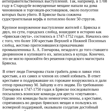
антиправительственных выступлений. Так, например, в 1708
году в Стародубе возмущенные мещане напали на дома
чиновников и торговцев-ростовщиков, около полусотни
которых было убито. В Брян­ске была сожжена
судостроительная верфь и потоплено более 50 стругов.
Крупное вооруженное выступление жителей г. Брянска и
двух, по сути, городских слобод, вошедшее в историю как
«брянская смута», со­стоялось в 1747-1752 годах. Началось оно
с того, что более 100 крестьян Верхней и Нижней Посопных
слобод, жестоко притеснявшиеся приказ­чиками
промышленника А. А. Гончарова, незадолго до того ставшего
дво­рянином и купившего их, записались в купцы. Конечно,
это не могло про­изойти без решения городского магистрата
Брянска.
В ответ люди Гончарова стали грабить дома и лавки этих
крестьян, а их самих и членов их семей избивать. В ответ
крестьяне и поддержав­шие их горожане вооружились и дали
отпор приказчику М. Зайцеву и его людям. По требованию
Гончарова в 1747-1750 годах в Брянске последо­вательно
посылались воинские команды для ареста «смутьянов».
Однако эти команды были немногочисленны, а крестьяне,
спрятавшись во дворах брянских мещан и пользуясь их
всемерной поддержкой, оказывали солда­там достойный