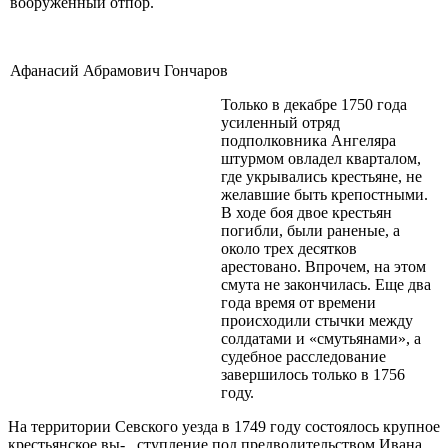
вооруженный отпор.
Афанасий Абрамович Гончаров
Только в декабре 1750 года
усиленный отряд
подполковника Ангеляра
штурмом овладел кварталом,
где укрывались кре­стьяне, не
желавшие быть крепостными.
В ходе боя двое крестьян
погибли, были ра­неные, а
около трех десятков
арестовано. Впрочем, на этом
смута не закончилась. Еще два
года время от времени
происхо­дили стычки между
солдатами и «смутья­нами», а
судебное расследование
заверши­лось только в 1756
году.
На территории Севского уезда в 1749 году состоялось крупное
крестьянское вы- ступление под предводительством Ивана