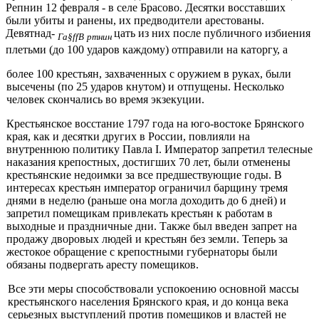
Репнин 12 февраля - в селе Брасово. Десятки восставших
были убиты и ранены, их предводители арестованы.
Девятнад-
цать из них после публичного избиения
Га§
ffB
ртнин
плетьми (до 100 ударов каждому) отправили на каторгу, а
более 100 крестьян, захваченных с оружием в руках, были
высечены (по 25 ударов кнутом) и отпущены. Несколько
человек скончались во время экзекуции.
Крестьянское восстание 1797 года на юго-востоке Брянского
края, как и десятки других в России, повлияли на
внутреннюю политику Пав­ла I. Император запретил телесные
наказания крепостных, достигших 70 лет, были отменены
крестьянские недоимки за все предшествующие годы. В
интересах крестьян император ограничил барщину тремя
днями в неделю (раньше она могла доходить до 6 дней) и
запретил помещикам привлекать крестьян к работам в
выходные и праздничные дни. Также был введен запрет на
продажу дворовых людей и крестьян без земли. Те­перь за
жестокое обращение с крепостными губернаторы были
обязаны подвергать аресту помещиков.
Все эти меры способствовали успокоению основной массы
кре­стьянского населения Брянского края, и до конца века
серьезных высту­плений против помещиков и властей не