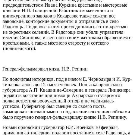
предводительством Ивана Куркина кре­стьяне и мастеровые
княгини Н.П. Голицыной. Работники кожевенного и
винокуренного заводов в Кокаревке также сожгли все
заводские, контор­ские документы и отправились в село
Радогощь. По дороге к ним присо­единились сотни крестьян
из окрестных селений. В Радогоще они убили управителя
имения Свинцова, известного своим жестоким обращением с
крестьянами, а также местного старосту и сотского
(полицейского).
Генерал-фельдмаршал князь Н.В. Репнин
По подсчетам историков, под началом Е. Чернодыра и И. Кур­
кина оказалось до 15 тысяч человек. Попытка орловского
губернато­ра А.П. Квашнина-Самарина и генерала Линденера
подавить восстание при помощи Ахтырского гусарского
полка встретила вооруженный отпор и не увенчалась
успехом. Губернатор был смещен со своего по­ста,
командовать посланными на подавление восстания войсками
было поручено генерал-фельдмаршалу князю Н.В. Репнину.
Новый орловский губернатор В.И. Воейков 10 февраля,
применив артиллерию, подавил вос­стание в селе Радогощь, а