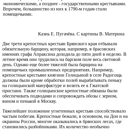
экономическими, а позднее - государственными крестьянами.
Впрочем, большинство из них к 1790-м годам стали
помещичьими.
Казнь Е. Пугачёва. С картины В. Материна
Две трети крепостных крестьян Брянского края отбывали
обязатель­ную барщину, которая, например, в брасовских
имениях графа Апраксина доходила до пяти дней в неделю. В
летнее время они трудились на бар­ском поле весь световой
день. Однако еще более тяжелой была барщина на
помещичьих промышленных предприятиях. Например,
крепостные крестьяне княгини Голицыной в селе Радогощь
должны были кроме обра­ботки полей вырабатывать пеньку
на голицынской мануфактуре и возить ее к Гжатской
пристани. Также голицынские крепостные обязаны были
обеспечивать подводами и сопровождать обозы с зерном,
вином и пень­кой в Москву.
Тяжелейшее положение угнетенных крестьян способствовало
ча­стым побегам. Крепостные бежали, в основном, на Дон и на
окраины России, многие оказывались в брянских лесах, где
становились разбойни­ками. Их количество необычно