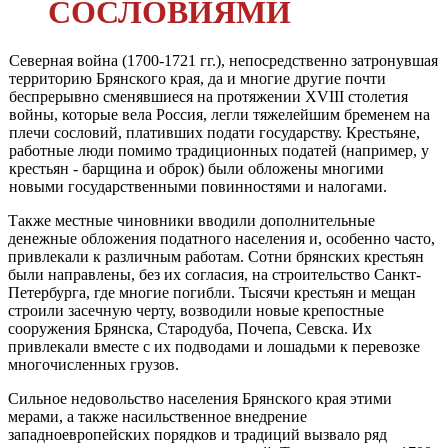
СОСЛОВИЯМИ
Северная война (1700-1721 гг.), непосредственно затронувшая
тер­риторию Брянского края, да и многие другие почти
беспрерывно сменяв­шиеся на протяжении XVIII столетия
войны, которые вела Россия, легли тяжелейшим бременем на
плечи сословий, плативших подати государ­ству. Крестьяне,
работные люди помимо традиционных податей (напри­мер, у
крестьян - барщина и оброк) были обложены многими
новыми государственными повинностями и налогами.
Также местные чиновники вводили дополнительные
денежные об­ложения податного населения и, особенно часто,
привлекали к различным работам. Сотни брянских крестьян
были направлены, без их согласия, на строительство Санкт-
Петербурга, где многие погибли. Тысячи крестьян и мещан
строили засечную черту, возводили новые крепостные
сооружения Брянска, Стародуба, Почепа, Севска. Их
привлекали вместе с их подво­дами и лошадьми к перевозке
многочисленных грузов.
Сильное недовольство населения Брянского края этими
мерами, а также насильственное внедрение
западноевропейских порядков и тради­ций вызвало ряд