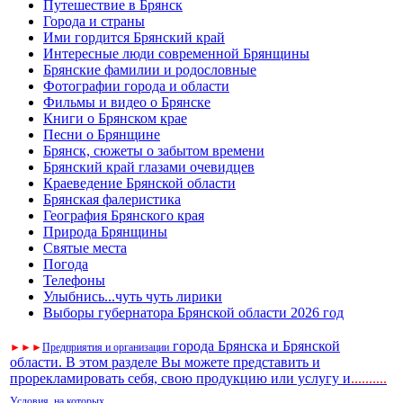
Путешествие в Брянск
Города и страны
Ими гордится Брянский край
Интересные люди современной Брянщины
Брянские фамилии и родословные
Фотографии города и области
Фильмы и видео о Брянске
Книги о Брянском крае
Песни о Брянщине
Брянск, сюжеты о забытом времени
Брянский край глазами очевидцев
Краеведение Брянской области
Брянская фалеристика
География Брянского края
Природа Брянщины
Святые места
Погода
Телефоны
Улыбнись...чуть чуть лирики
Выборы губернатора Брянской области 2026 год
города Брянска и Брянской
►
►
►
Предприятия и организации
области. В этом разделе Вы можете представить и
прорекламировать себя, свою продукцию или услугу и
..
........
Условия, на которых