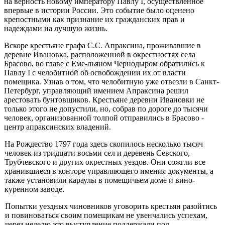
на верность новому императору Пав­лу I, осуществленное
впервые в истории России. Это событие было оце­нено
крепостными как признание их гражданских прав и
надеждами на лучшую жизнь.
Вскоре крестьяне графа С.С. Апраксина, проживавшие в
деревне Ивановка, расположенной в окрестностях села
Брасово, во главе с Еме-льяном Чернодыром обратились к
Павлу I с челобитной об освобожде­нии их от власти
помещика. Узнав о том, что челобитную уже отвезли в Санкт-
Петербург, управляющий имением Апраксина решил
арестовать бунтовщиков. Крестьяне деревни Ивановки не
только этого не допустили, но, собрав по дороге до тысячи
человек, организованной толпой отправи­лись в Брасово -
центр апраксинских владений.
На Рождество 1797 года здесь скопилось несколько тысяч
человек из тридцати восьми сел и деревень Севского,
Трубчевского и других окрест­ных уездов. Они сожгли все
хранившиеся в конторе управляющего име­ния документы, а
также установили караулы в помещичьем доме и вино­
куренном заводе.
Попытки уездных чиновников уговорить крестьян разойтись
и по­виноваться своим помещикам не увенчались успехам,
через неделю это выступление поддержали под