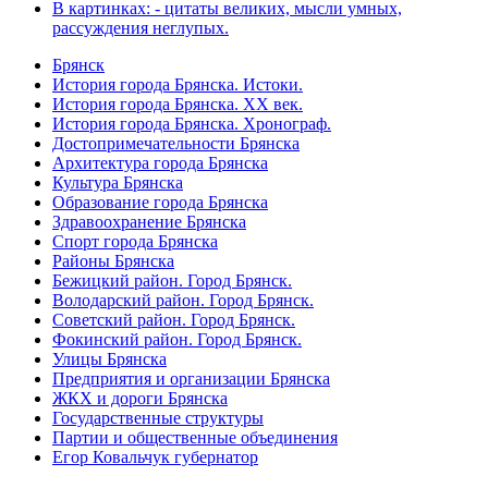
В картинках: - цитаты великих, мысли умных,
рассуждения неглупых.
Брянск
История города Брянска. Истоки.
История города Брянска. XX век.
История города Брянска. Хронограф.
Достопримечательности Брянска
Архитектура города Брянска
Культура Брянска
Образование города Брянска
Здравоохранение Брянска
Спорт города Брянска
Районы Брянска
Бежицкий район. Город Брянск.
Володарский район. Город Брянск.
Советский район. Город Брянск.
Фокинский район. Город Брянск.
Улицы Брянска
Предприятия и организации Брянска
ЖКХ и дороги Брянска
Государственные структуры
Партии и общественные объединения
Егор Ковальчук губернатор