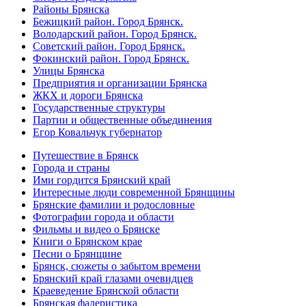
Районы Брянска
Бежицкий район. Город Брянск.
Володарский район. Город Брянск.
Советский район. Город Брянск.
Фокинский район. Город Брянск.
Улицы Брянска
Предприятия и организации Брянска
ЖКХ и дороги Брянска
Государственные структуры
Партии и общественные объединения
Егор Ковальчук губернатор
Путешествие в Брянск
Города и страны
Ими гордится Брянский край
Интересные люди современной Брянщины
Брянские фамилии и родословные
Фотографии города и области
Фильмы и видео о Брянске
Книги о Брянском крае
Песни о Брянщине
Брянск, сюжеты о забытом времени
Брянский край глазами очевидцев
Краеведение Брянской области
Брянская фалеристика