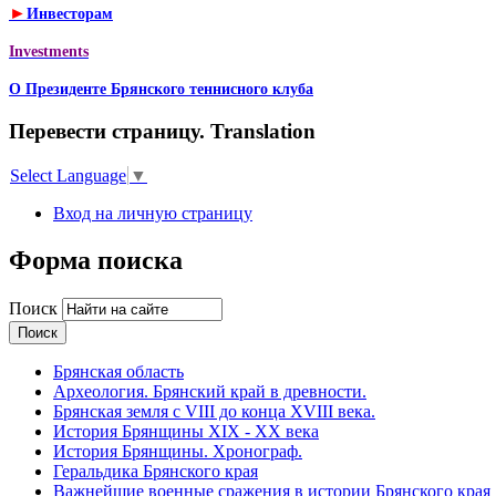
►
Инвесторам
Investments
О Президенте Брянского теннисного клуба
Перевести страницу. Translation
Select Language
▼
Вход на личную страницу
Форма поиска
Поиск
Брянская область
Археология. Брянский край в древности.
Брянская земля с VIII до конца XVIII века.
История Брянщины XIX - XX века
История Брянщины. Хронограф.
Геральдика Брянского края
Важнейшие военные сражения в истории Брянского края