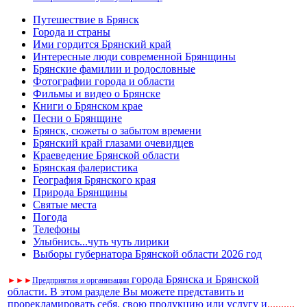
Путешествие в Брянск
Города и страны
Ими гордится Брянский край
Интересные люди современной Брянщины
Брянские фамилии и родословные
Фотографии города и области
Фильмы и видео о Брянске
Книги о Брянском крае
Песни о Брянщине
Брянск, сюжеты о забытом времени
Брянский край глазами очевидцев
Краеведение Брянской области
Брянская фалеристика
География Брянского края
Природа Брянщины
Святые места
Погода
Телефоны
Улыбнись...чуть чуть лирики
Выборы губернатора Брянской области 2026 год
города Брянска и Брянской
►
►
►
Предприятия и организации
области. В этом разделе Вы можете представить и
прорекламировать себя, свою продукцию или услугу и
..
........