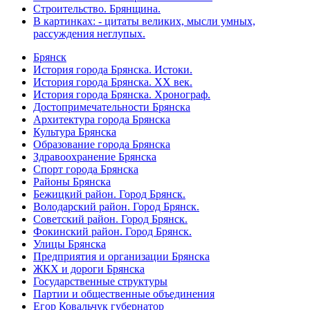
Строительство. Брянщина.
В картинках: - цитаты великих, мысли умных,
рассуждения неглупых.
Брянск
История города Брянска. Истоки.
История города Брянска. XX век.
История города Брянска. Хронограф.
Достопримечательности Брянска
Архитектура города Брянска
Культура Брянска
Образование города Брянска
Здравоохранение Брянска
Спорт города Брянска
Районы Брянска
Бежицкий район. Город Брянск.
Володарский район. Город Брянск.
Советский район. Город Брянск.
Фокинский район. Город Брянск.
Улицы Брянска
Предприятия и организации Брянска
ЖКХ и дороги Брянска
Государственные структуры
Партии и общественные объединения
Егор Ковальчук губернатор