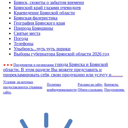
Брянск, сюжеты о забытом времени
Брянский край глазами очевидцев
Краеведение Брянской области
Брянская фалеристика
География Брянского края
Природа Брянщины
Святые места
Погода
Телефоны
Улыбнись...чуть чуть лирики
Выборы губернатора Брянской области 2026 год
города Брянска и Брянской
►
►
►
Предприятия и организации
области. В этом разделе Вы можете представить и
прорекламировать себя, свою продукцию или услугу и
..
........
Условия, на которых
Политика
Реклама на сайте.
Контакты.
предоставляются страницы
конфиденциальности
Обмен ссылками.
Предложения.
сайта.