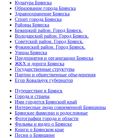
Культура Брянска
Образование города Брянска
Здравоохранение Брянска
Спорт города Брянска
Районы Брянска
Бежицкий район. Город Брянск.
Володарский район. Город Брянск.
Советский район. Город Брянск.
Фокинский район. Город Брянск.
Улицы Брянска
Предприятия и организации Брянска
ЖКХ и дороги Брянска
Государственные структуры
Партии и общественные объединения
Егор Ковальчук губернатор
Путешествие в Брянск
Города и страны
Ими гордится Брянский край
Интересные люди современной Брянщины
Брянские фамилии и родословные
Фотографии города и области
Фильмы и видео о Брянске
Книги о Брянском крае
Песни о Брянщине