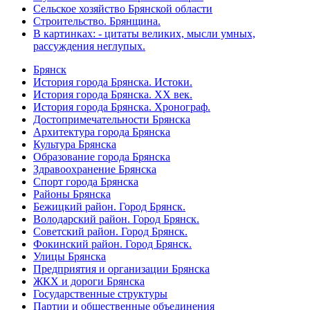
Сельское хозяйство Брянской области
Строительство. Брянщина.
В картинках: - цитаты великих, мысли умных,
рассуждения неглупых.
Брянск
История города Брянска. Истоки.
История города Брянска. XX век.
История города Брянска. Хронограф.
Достопримечательности Брянска
Архитектура города Брянска
Культура Брянска
Образование города Брянска
Здравоохранение Брянска
Спорт города Брянска
Районы Брянска
Бежицкий район. Город Брянск.
Володарский район. Город Брянск.
Советский район. Город Брянск.
Фокинский район. Город Брянск.
Улицы Брянска
Предприятия и организации Брянска
ЖКХ и дороги Брянска
Государственные структуры
Партии и общественные объединения