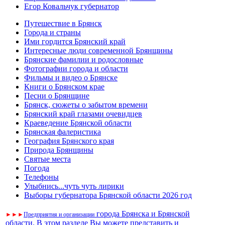
Егор Ковальчук губернатор
Путешествие в Брянск
Города и страны
Ими гордится Брянский край
Интересные люди современной Брянщины
Брянские фамилии и родословные
Фотографии города и области
Фильмы и видео о Брянске
Книги о Брянском крае
Песни о Брянщине
Брянск, сюжеты о забытом времени
Брянский край глазами очевидцев
Краеведение Брянской области
Брянская фалеристика
География Брянского края
Природа Брянщины
Святые места
Погода
Телефоны
Улыбнись...чуть чуть лирики
Выборы губернатора Брянской области 2026 год
города Брянска и Брянской
►
►
►
Предприятия и организации
области. В этом разделе Вы можете представить и